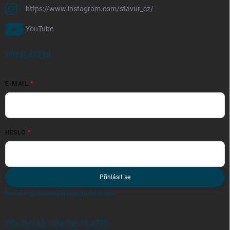
https://www.instagram.com/stavur_cz/
YouTube
PŘIHLÁŠENÍ
E-MAIL
HESLO
Přihlásit se
Nová registrace
Zapomenuté heslo
PŘIJÍMÁME ONLINE PLATBY