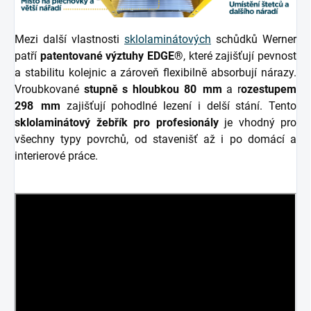
Mezi další vlastnosti
sklolaminátových
schůdků Werner
patří
patentované výztuhy EDGE®
, které zajišťují pevnost
a stabilitu kolejnic a zároveň flexibilně absorbují nárazy.
Vroubkované
stupně s hloubkou 80 mm
a r
ozestupem
298 mm
zajišťují pohodlné lezení i delší stání. Tento
sklolaminátový žebřík pro profesionály
je vhodný pro
všechny typy povrchů, od stavenišť až i po domácí a
interierové práce.