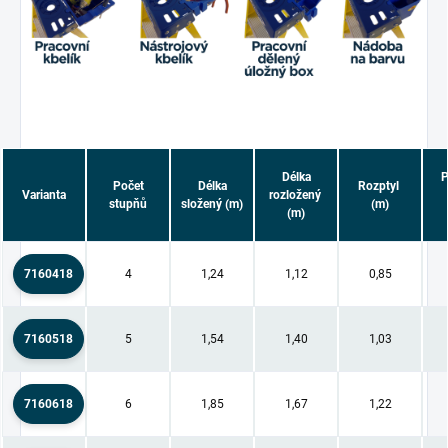
Délka
P
Počet
Délka
Rozptyl
Varianta
rozložený
stupňů
složený (m)
(m)
(m)
7160418
4
1,24
1,12
0,85
7160518
5
1,54
1,40
1,03
7160618
6
1,85
1,67
1,22