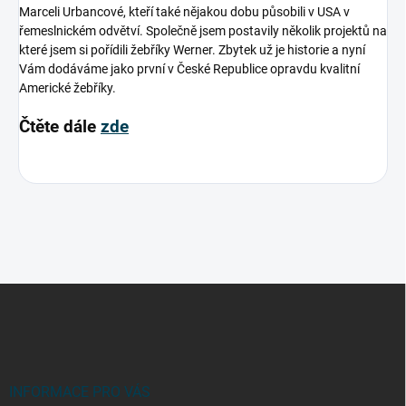
Marceli Urbancové, kteří také nějakou dobu působili v USA v
řemeslnickém odvětví. Společně jsem postavily několik projektů na
které jsem si pořídili žebříky Werner. Zbytek už je historie a nyní
Vám dodáváme jako první v České Republice opravdu kvalitní
Americké žebříky.
Čtěte dále
zde
Z
á
p
a
t
í
INFORMACE PRO VÁS