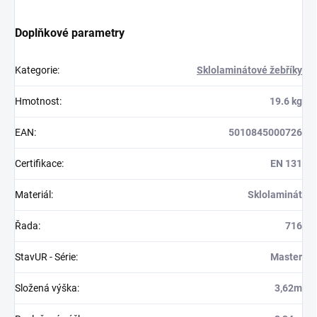
Doplňkové parametry
Kategorie
:
Sklolaminátové žebříky
Hmotnost
:
19.6 kg
EAN
:
5010845000726
Certifikace
:
EN 131
Materiál
:
Sklolaminát
Řada
:
716
StavUR - Série
:
Master
Složená výška
:
3,62m