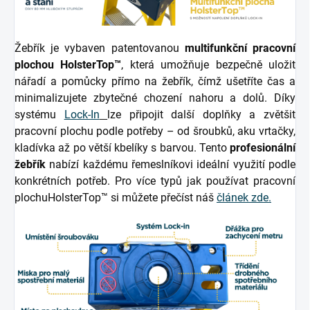
Žebřík je vybaven patentovanou
multifunkční pracovní
plochou HolsterTop™
, která umožňuje bezpečně uložit
nářadí a pomůcky přímo na žebřík, čímž ušetříte čas a
minimalizujete zbytečné chození nahoru a dolů. Díky
systému
Lock-In
lze připojit další doplňky a zvětšit
pracovní plochu podle potřeby – od šroubků, aku vrtačky,
kladívka až po větší kbelíky s barvou. Tento
profesionální
žebřík
nabízí každému řemeslníkovi ideální využití podle
konkrétních potřeb. Pro více typů jak používat pracovní
plochu
HolsterTop™ si můžete přečíst náš
článek zde.