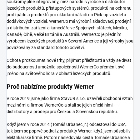
soukromý,plně integrovaný, mezinárodní výrobce a distributor
lezeckých produktů, přístupových systémů, produktů na ochranu
proti pádu a produktů pro ukládání nářadí do Pick-up vozidel a
dodávkových vozidel. WernerCo má výrobní, skladovací, prodejní
a distribuční zařízení a kanceláře ve Spojených státech, Mexiku,
Kanadě, Číně, Velké Británii a Austrálii. WernerCo je předním
výrobcem lezeckých produktů v Severní Americe a její výrobky jsou
považovány za standard tohoto odvětví.
Ochota prozkoumat nové trhy, přijímat příležitosti a vždy se dívat
do budoucnosti umožnila společnosti WernerCo přeměnit své
jméno na světového lídra v oblasti lezeckých produktů.
Proč nabízíme produkty Werner
V roce 2019 jsme jako firma StavUR s.r.o. uzavřeli obchodní vztah
mezi námi a firmou WernerCo a stali se jejich oficiálními
distributory a prodejci pro Českou a Slovenskou republiku.
Když jsem v roce 2014 (Tomáš Urbanec jr.) odcestoval do USA,
tak jsem se poprvé potkal z produkty Werner, když jsem působil v
elektrikářské firmě. Potom následovala cesta Tomáše Urbance a