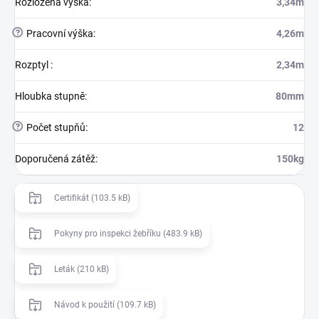
Rozložená výška
:
3,34m
?
Pracovní výška
:
4,26m
Rozptyl
:
2,34m
Hloubka stupně
:
80mm
?
Počet stupňů
:
12
Doporučená zátěž
:
150kg
Certifikát (103.5 kB)
Pokyny pro inspekci žebříku (483.9 kB)
Leták (210 kB)
Návod k použití (109.7 kB)