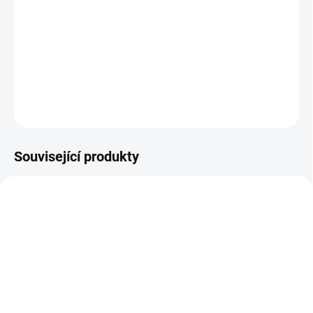
Hluboké vroubkované stupně pro maximální
pohodlí
Žebřík je schválen podle přísné normy EN131 a je
vhodný pro
profesionální použití
DETAILNÍ INFORMACE
ZEPTAT SE
Související produkty
401_79003
402_79004
SKLADEM
SKLADEM