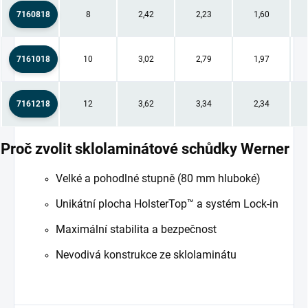
7160818
8
2,42
2,23
1,60
7161018
10
3,02
2,79
1,97
7161218
12
3,62
3,34
2,34
Proč zvolit sklolaminátové schůdky Werner
Velké a pohodlné stupně (80 mm hluboké)
Unikátní plocha
HolsterTop™ a systém Lock-in
Maximální stabilita a bezpečnost
Nevodivá konstrukce ze sklolaminátu