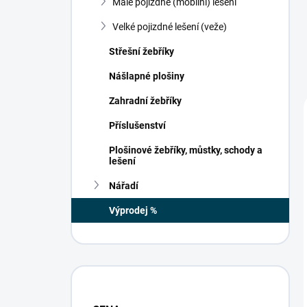
Malé pojizdné (mobilní) lešení
í
p
Velké pojizdné lešení (veže)
a
n
Střešní žebříky
e
Nášlapné plošiny
l
Zahradní žebříky
Příslušenství
Plošinové žebříky, můstky, schody a
lešení
Nářadí
Výprodej %