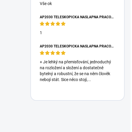
Vše ok
AP2030 TELESKOPICKÁ NÁŠLAPNÁ PRACOVNÍ PLOŠINA
1
AP2030 TELESKOPICKÁ NÁŠLAPNÁ PRACOVNÍ PLOŠINA
+ Je lehký na přemisťování, jednoduchý
na rozložení a složení a dostatečně
bytelný a robustní, že se na něm člověk
nebojí stát. Sice něco stojí,...