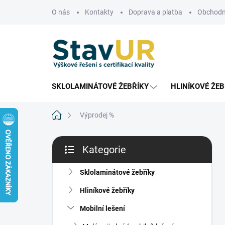
Přejít
O nás
Kontakty
Doprava a platba
Obchodn
na
obsah
SKLOLAMINÁTOVÉ ŽEBŘÍKY
HLINÍKOVÉ ŽEB
Domů
Výprodej %
P
Kategorie
o
Přeskočit
s
kategorie
t
Sklolaminátové žebříky
r
Hliníkové žebříky
a
n
Mobilní lešení
n