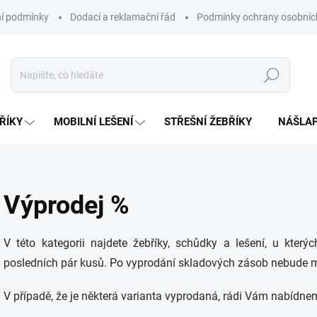
í podmínky
Dodací a reklamační řád
Podmínky ochrany osobníc
Hledat
ŘÍKY
MOBILNÍ LEŠENÍ
STŘEŠNÍ ŽEBŘÍKY
NÁŠLAP
Výprodej %
V této kategorii najdete žebříky, schůdky a lešení, u kt
posledních pár kusů. Po vyprodání skladových zásob nebude m
V případě, že je některá varianta vyprodaná, rádi Vám nabídne