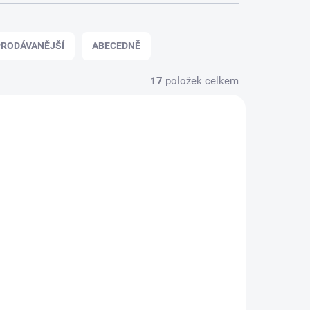
RODÁVANĚJŠÍ
ABECEDNĚ
17
položek celkem
2_P1V-8
3103_P1V-10
ZDARMA
ZDARMA
DNÍ KUS
SKLADEM
afle
Sklolaminátové štafle
2x10 Profi Facal
8 856 Kč