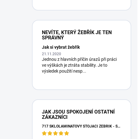
NEVÍTE, KTERÝ ŽEBŘÍK JE TEN
SPRÁVNÝ
Jak si vybrat žebřík
21.11.2020
Jednou z hlavních příčin úrazů při práci
ve výškách je ztráta stability. Je to
výsledek použití nesp...
JAK JSOU SPOKOJENÍ OSTATNÍ
ZÁKAZNÍCI
717 SKLOLAMINÁTOVÝ STOJACÍ ŽEBŘÍK - SCHŮDKY 4 STUPNĚ