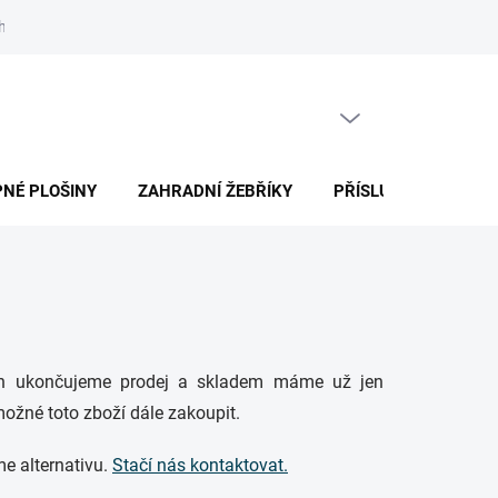
h údajů
Jak nakupovat
Články
PRÁZDNÝ KOŠÍK
NÁKUPNÍ
KOŠÍK
NÉ PLOŠINY
ZAHRADNÍ ŽEBŘÍKY
PŘÍSLUŠENSTVÍ
erých ukončujeme prodej a skladem máme už jen
ožné toto zboží dále zakoupit.
me alternativu.
Stačí nás kontaktovat.