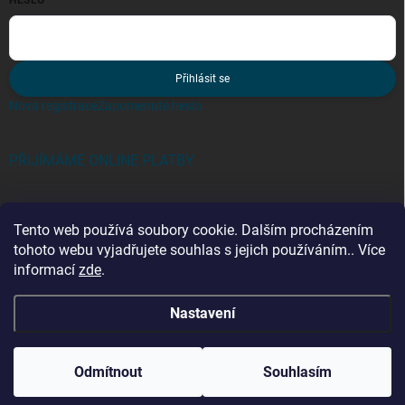
HESLO
Přihlásit se
Nová registrace
Zapomenuté heslo
PŘIJÍMÁME ONLINE PLATBY
Tento web používá soubory cookie. Dalším procházením
tohoto webu vyjadřujete souhlas s jejich používáním.. Více
informací
zde
.
Kategorie
Nastavení
Copyright 2026
zebriky-tmt.cz
. Všechna práva vyhrazena.
Odmítnout
Souhlasím
Vytvořil Shoptet