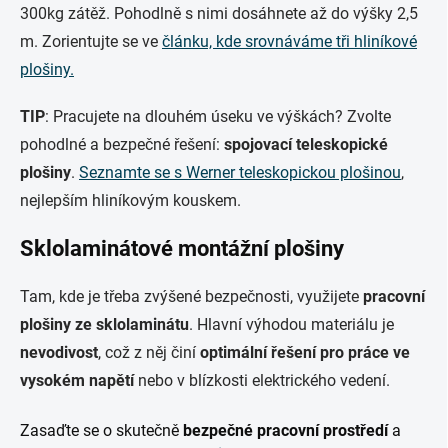
i
300kg zátěž. Pohodlně s nimi dosáhnete až do výšky 2,5
s
m. Zorientujte se ve
článku, kde srovnáváme tři hliníkové
u
plošiny.
TIP
: Pracujete na dlouhém úseku ve výškách? Zvolte
pohodlné a bezpečné řešení:
spojovací teleskopické
plošiny
.
Seznamte se s Werner teleskopickou plošinou
,
nejlepším hliníkovým kouskem.
Sklolaminátové montážní plošiny
Tam, kde je třeba zvýšené bezpečnosti, využijete
pracovní
plošiny ze sklolaminátu
. Hlavní výhodou materiálu je
nevodivost
, což z něj činí
optimální řešení pro práce ve
vysokém napětí
nebo v blízkosti elektrického vedení.
Zasaďte se o skutečně
bezpečné pracovní prostředí
a