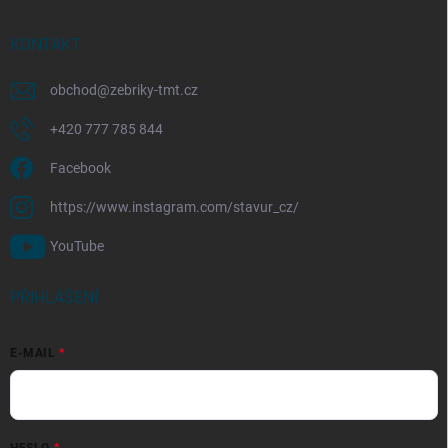
KONTAKT
obchod
@
zebriky-tmt.cz
+420 777 785 844
Facebook
https://www.instagram.com/stavur_cz/
YouTube
PŘIHLÁŠENÍ
E-MAIL