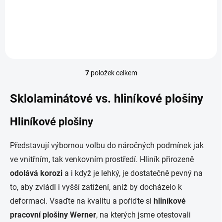
Detail
od 15 826,45 Kč bez DPH
7
položek celkem
O
v
l
Sklolaminátové vs. hliníkové plošiny
á
d
Hliníkové plošiny
a
c
í
Představují výbornou volbu do náročných podmínek jak
p
ve vnitřním, tak venkovním prostředí. Hliník přirozeně
r
v
odolává korozi
a i když je lehký, je dostatečně pevný na
k
to, aby zvládl i vyšší zatížení, aniž by docházelo k
y
v
deformaci. Vsaďte na kvalitu a pořiďte si
hliníkové
ý
pracovní plošiny Werner
, na kterých jsme otestovali
p