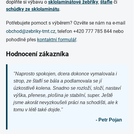
doplňte si výbavu o
sklolaminátové žebříky
,
štafle
či
schůdky ze sklolaminátu
.
Potřebujete pomoct s výběrem? Ozvěte se nám na e-mail
obchod@zebriky-tmt.cz
, telefon +420 777 785 844 nebo
pohodlně přes
kontaktní formulář
.
Hodnocení zákazníka
"Naprosto spokojen, dcera dokonce vymalovala i
strop, ze štaflí se bála a podlamovala se jí
úzkostlivě kolena. Snadno se rozloží, složí, nastaví
výška, přenese, plošina je stabilní, super. Ještě
jsme akorát nevyzkoušeli práci na schodišti, ale k
tomu v létě také dojde."
- Petr Pojan