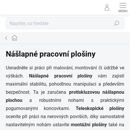
Přejít
na
obsah
Hledat
Domů
Nášlapné pracovní plošiny
Usnadněte si práci při malování, montování či údržbě ve
výškách.
Nášlapné pracovní plošiny
vám zajistí
maximální stabilitu, pohodlnou manipulaci a především
bezpečnost. Ta je zaručena
protiskluzovou nášlapnou
plochou
a robustními nohami s praktickými
pogumovanými koncovkami.
Teleskopické
plošiny
oceníte při práci na nerovných površích, díky samostatně
nastavitelným nohám ustavíte
montážní plošiny
také na