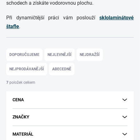
schodech a získáte vodorovnou plochu.
Při dynamičtější práci vám poslouží
sklolaminátové
štafle
.
Ř
a
DOPORUČUJEME
NEJLEVNĚJŠÍ
NEJDRAŽŠÍ
z
e
NEJPRODÁVANĚJŠÍ
ABECEDNĚ
n
í
7
položek celkem
p
r
CENA
o
d
u
ZNAČKY
k
t
MATERIÁL
ů