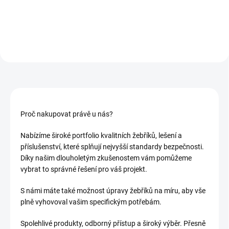
příčky o rozměrech 24x60 mm a
lehkého materiálu pro...
profily 30x30 mm Vhodné...
Proč nakupovat právě u nás?
Nabízíme široké portfolio kvalitních žebříků, lešení a
příslušenství, které splňují nejvyšší standardy bezpečnosti.
Díky našim dlouholetým zkušenostem vám pomůžeme
vybrat to správné řešení pro váš projekt.
S námi máte také možnost úpravy žebříků na míru, aby vše
plně vyhovoval vašim specifickým potřebám.
Spolehlivé produkty, odborný přístup a široký výběr. Přesně