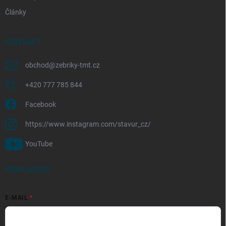
Články
KONTAKT
obchod
@
zebriky-tmt.cz
+420 777 785 844
Facebook
https://www.instagram.com/stavur_cz/
YouTube
PŘIHLÁŠENÍ
E-MAIL