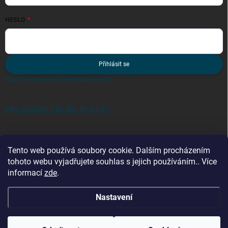
HESLO
Přihlásit se
Nová registrace
Zapomenuté heslo
PŘIJÍMÁME ONLINE PLATBY
Tento web používá soubory cookie. Dalším procházením
tohoto webu vyjadřujete souhlas s jejich používáním.. Více
informací
zde
.
Kategorie
Nastavení
Copyright 2026
zebriky-tmt.cz
. Všechna práva vyhrazena.