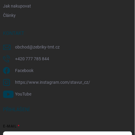
Jak nakupovat
Články
KONTAKT
obchod
@
zebriky-tmt.cz
+420 777 785 844
Facebook
https://www.instagram.com/stavur_cz/
YouTube
PŘIHLÁŠENÍ
E-MAIL