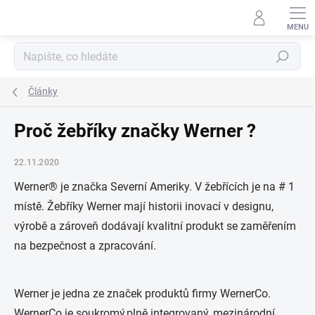
Přejít
na
obsah
Hledat
Články
Proč žebříky značky Werner ?
22.11.2020
Werner® je značka Severní Ameriky. V žebřících je na # 1
místě. Žebříky Werner mají historii inovací v designu,
výrobě a zároveň dodávají kvalitní produkt se zaměřením
na bezpečnost a zpracování.
Werner je jedna ze značek produktů firmy WernerCo.
WernerCo je soukromý,plně integrovaný, mezinárodní