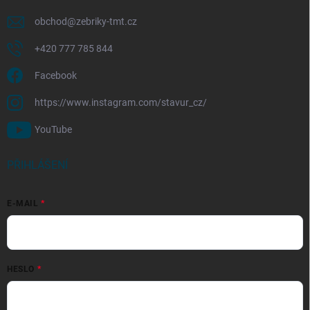
obchod
@
zebriky-tmt.cz
+420 777 785 844
Facebook
https://www.instagram.com/stavur_cz/
YouTube
PŘIHLÁŠENÍ
E-MAIL
HESLO