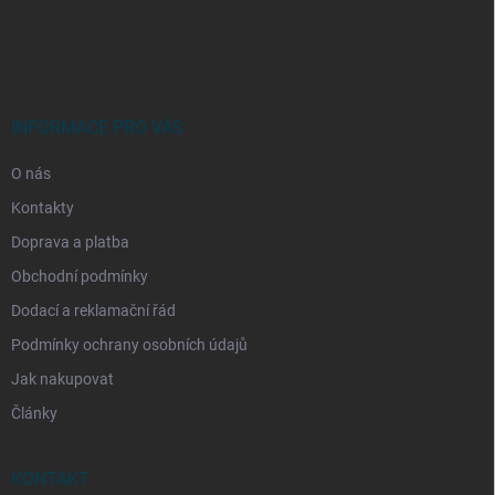
Z
á
p
a
t
í
INFORMACE PRO VÁS
O nás
Kontakty
Doprava a platba
Obchodní podmínky
Dodací a reklamační řád
Podmínky ochrany osobních údajů
Jak nakupovat
Články
KONTAKT