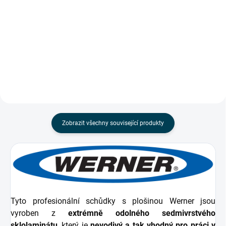
Vlastnosti kbelíku stručně: Skvělé
Vlastnosti nástrojového kbelíku
pro všechny profese -
stručně: Ideální při práci na
elektrikářské, údržbářské,
stavbě i pro domácnost
instalatérské a stavební.
Zabudovaný systém Lock-in pro
Zabudovaný držák na metr a...
rozšíření o Nádobu na barvu,...
Zobrazit všechny související produkty
Tyto profesionální schůdky s plošinou Werner jsou
vyroben z
extrémně odolného sedmivrstvého
sklolaminátu
, který je
nevodivý a tak vhodný pro práci v