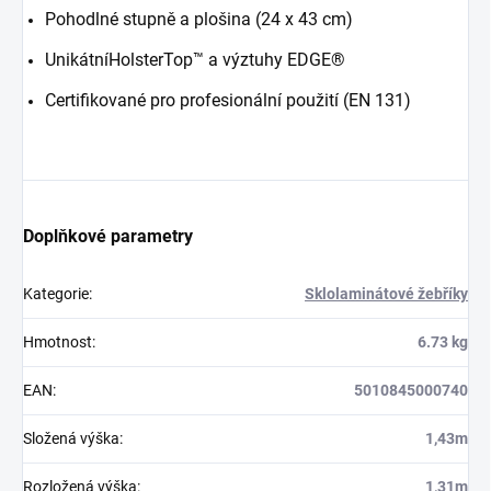
Pohodlné stupně a plošina (24 x 43 cm)
Unikátní
HolsterTop™ a
výztuhy EDGE®
Certifikované pro profesionální použití (EN 131)
Doplňkové parametry
Kategorie
:
Sklolaminátové žebříky
Hmotnost
:
6.73 kg
EAN
:
5010845000740
Složená výška
:
1,43m
Rozložená výška
:
1,31m