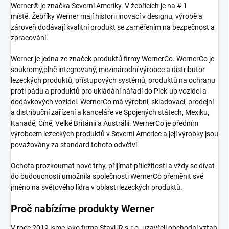
Werner® je značka Severní Ameriky. V žebřících je na # 1
místě. Žebříky Werner mají historii inovací v designu, výrobě a
zároveň dodávají kvalitní produkt se zaměřením na bezpečnost a
zpracování.
Werner je jedna ze značek produktů firmy WernerCo. WernerCo je
soukromý,plně integrovaný, mezinárodní výrobce a distributor
lezeckých produktů, přístupových systémů, produktů na ochranu
proti pádu a produktů pro ukládání nářadí do Pick-up vozidel a
dodávkových vozidel. WernerCo má výrobní, skladovací, prodejní
a distribuční zařízení a kanceláře ve Spojených státech, Mexiku,
Kanadě, Číně, Velké Británii a Austrálii. WernerCo je předním
výrobcem lezeckých produktů v Severní Americe a její výrobky jsou
považovány za standard tohoto odvětví.
Ochota prozkoumat nové trhy, přijímat příležitosti a vždy se dívat
do budoucnosti umožnila společnosti WernerCo přeměnit své
jméno na světového lídra v oblasti lezeckých produktů.
Proč nabízíme produkty Werner
V roce 2019 jsme jako firma StavUR s.r.o. uzavřeli obchodní vztah