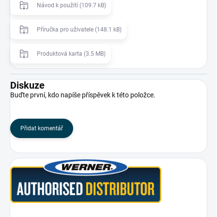
Návod k použití (109.7 kB)
Příručka pro uživatele (148.1 kB)
Produktová karta (3.5 MB)
Diskuze
Buďte první, kdo napíše příspěvek k této položce.
Přidat komentář