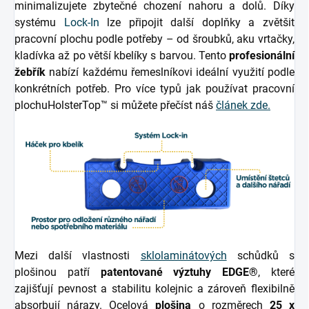
minimalizujete zbytečné chození nahoru a dolů. Díky
systému
Lock-In
lze připojit další doplňky a zvětšit
pracovní plochu podle potřeby – od šroubků, aku vrtačky,
kladívka až po větší kbelíky s barvou. Tento
profesionální
žebřík
nabízí každému řemeslníkovi ideální využití podle
konkrétních potřeb. Pro více typů jak používat pracovní
plochu
HolsterTop™ si můžete přečíst náš
článek zde.
Mezi další vlastnosti
sklolaminátových
schůdků s
plošinou patří
patentované výztuhy EDGE®
, které
zajišťují pevnost a stabilitu kolejnic a zároveň flexibilně
absorbují nárazy. Ocelová
plošina
o rozměrech
25 x