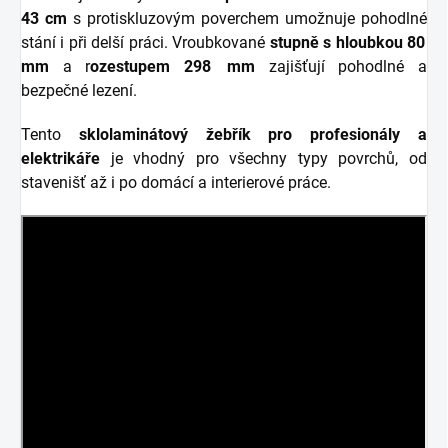
43
cm
s protiskluzovým poverchem umožnuje pohodlné
stání i při delší práci. Vroubkované
stupně s hloubkou 80
mm
a r
ozestupem 298 mm
zajišťují pohodlné a
bezpečné lezení.
Tento
sklolaminátový žebřík pro profesionály a
elektrikáře
je vhodný pro všechny typy povrchů, od
stavenišť až i po domácí a interierové práce.