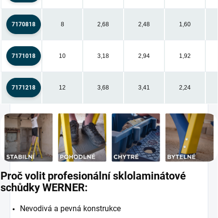
7170818
8
2,68
2,48
1,60
7171018
10
3,18
2,94
1,92
7171218
12
3,68
3,41
2,24
Proč volit profesionální sklolaminátové
schůdky WERNER:
Nevodivá a pevná konstrukce