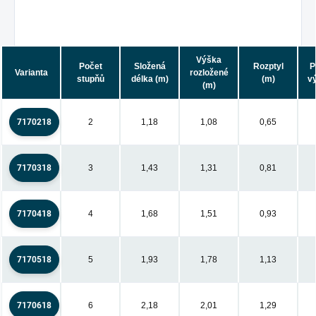
Výška
Počet
Složená
Rozptyl
P
Varianta
rozložené
stupňů
délka (m)
(m)
v
(m)
7170218
2
1,18
1,08
0,65
7170318
3
1,43
1,31
0,81
7170418
4
1,68
1,51
0,93
7170518
5
1,93
1,78
1,13
7170618
6
2,18
2,01
1,29