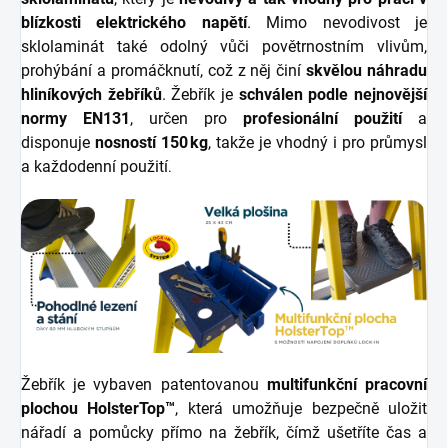
blízkosti elektrického napětí
. Mimo nevodivost je
sklolaminát také odolný vůči povětrnostním vlivům,
prohýbání a promáčknutí, což z něj činí
skvělou náhradu
hliníkových žebříků
. Žebřík je
schválen podle nejnovější
normy EN131
, určen pro
profesionální použití
a
disponuje
nosností 150 kg
, takže je vhodný i pro průmysl
a každodenní použití
.
Žebřík je vybaven patentovanou
multifunkční pracovní
plochou HolsterTop™
, která umožňuje bezpečně uložit
nářadí a pomůcky přímo na žebřík, čímž ušetříte čas a