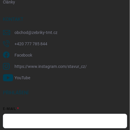
Články
KONTAKT
obchod
@
zebriky-tmt.cz
+420 777 785 844
Facebook
https://www.instagram.com/stavur_cz/
YouTube
PŘIHLÁŠENÍ
E-MAIL