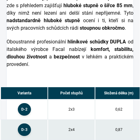
zde s přehledem zajišťují
hluboké stupně o šířce 85 mm
,
díky nimž není lezení ani delší stání nepříjemné. Tyto
nadstandardně hluboké stupně
ocení i ti, kteří si na
svých pracovních schůdcích rádi
stoupnou obkročmo
.
Oboustranné profesionální
hliníkové schůdky DUPLA
od
italského výrobce Facal nabízejí
komfort, stabilitu,
dlouhou životnost
a
bezpečnost
v lehkém a praktickém
provedení.
Varianta
Počet stupňů
Složená délka (m)
D-2
2x3
0,62
D-3
2x4
0,87