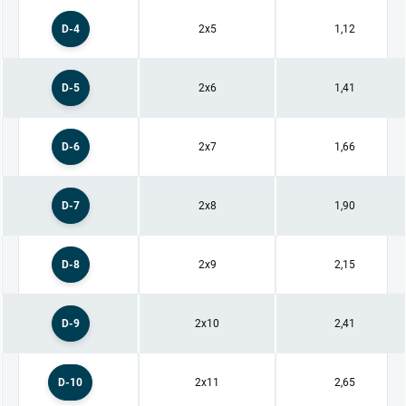
D-4
2x5
1,12
D-5
2x6
1,41
D-6
2x7
1,66
D-7
2x8
1,90
D-8
2x9
2,15
D-9
2x10
2,41
D-10
2x11
2,65