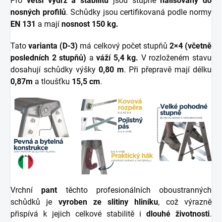
Pro
větší výdrž a stabilitu
jsou stupně
nalisovány do
nosných profilů
. Schůdky jsou certifikovaná podle normy
EN 131
a mají
nosnost 150 kg.
Tato
varianta (D-3)
má celkový počet stupňů
2×4 (včetně
posledních 2 stupňů)
a
váží 5,4 kg.
V rozloženém stavu
dosahují schůdky výšky
0,80 m
. Při přepravě mají délku
0,87m
a tloušťku
15,5 cm
.
Vrchní
pant
těchto profesionálních oboustranných
schůdků je
vyroben ze slitiny hliníku
, což výrazně
přispívá k jejich celkové stabilitě i
dlouhé
životnosti
.