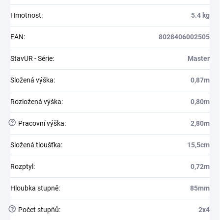
Hmotnost
:
5.4 kg
EAN
:
8028406002505
StavUR - Série
:
Master
Složená výška
:
0,87m
Rozložená výška
:
0,80m
?
Pracovní výška
:
2,80m
Složená tloušťka
:
15,5cm
Rozptyl
:
0,72m
Hloubka stupně
:
85mm
?
Počet stupňů
:
2x4