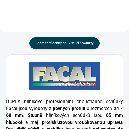
které zajišťují vysokou stabilitu
které zajišťují vysokou stabilitu
a...
a...
Zobrazit všechny související produkty
DUPLA hliníkové profesionální oboustranné schůdky
Facal jsou vyrobeny z
pevných profilů
o rozměrech
24 ×
60 mm
.
Stupně
hliníkových schůdků jsou
85 mm
hluboké
a mají
protiskluzovou vroubkovanou úpravu
.