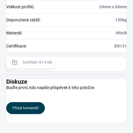
Velikost profilů
:
24mm x 60mm
Doporučená zátěž
:
150kg
Materiál
:
Hliník
Certifikace
:
EN131
Certifikát (47.6 kB)
Diskuze
Buďte první, kdo napíše příspěvek k této položce.
Přidat komentář