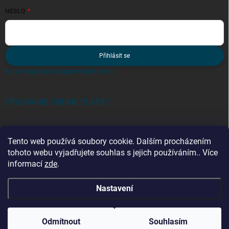
HESLO
Přihlásit se
Nová registrace
Zapomenuté heslo
PŘIJÍMÁME ONLINE PLATBY
Tento web používá soubory cookie. Dalším procházením
tohoto webu vyjadřujete souhlas s jejich používáním.. Více
informací
zde
.
Kategorie
Nastavení
Copyright 2026
zebriky-tmt.cz
. Všechna práva vyhrazena.
Odmítnout
Souhlasím