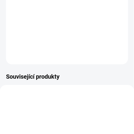
V plně
roztaženém
stavu má žebřík
6,01m
Blokovací západky pro vysokou zátěž, zvýšení
stability a zabránění oddělení sekcí
Vhodné pro střechy s úhlem mezi
15° a 55
°
DETAILNÍ INFORMACE
ZEPTAT SE
Související produkty
901_79009
902_79008