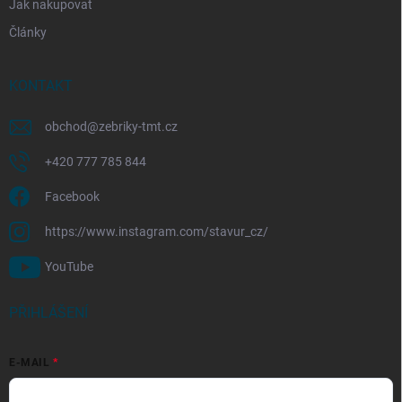
Jak nakupovat
Články
KONTAKT
obchod
@
zebriky-tmt.cz
+420 777 785 844
Facebook
https://www.instagram.com/stavur_cz/
YouTube
PŘIHLÁŠENÍ
E-MAIL