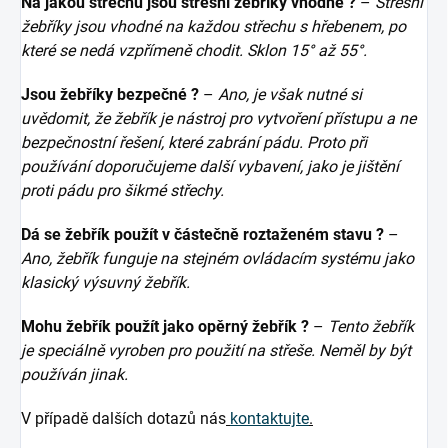
Na jakou střechu jsou střešní žebříky vhodné ?
–
Střešní
žebříky jsou vhodné na každou střechu s hřebenem, po
které se nedá vzpřímeně chodit. Sklon 15° až 55°.
Jsou žebříky bezpečné ?
–
Ano, je však nutné si
uvědomit, že žebřík je nástroj pro vytvoření přístupu a ne
bezpečnostní řešení, které zabrání pádu. Proto při
používání doporučujeme další vybavení, jako je jištění
proti pádu pro šikmé střechy.
Dá se žebřík použít v částečně roztaženém stavu ?
–
Ano, žebřík funguje na stejném ovládacím systému jako
klasický výsuvný žebřík.
Mohu žebřík použít jako opěrný žebřík ?
–
Tento žebřík
je speciálně vyroben pro použití na střeše. Neměl by být
používán jinak.
V případě dalších dotazů nás
kontaktujte
.