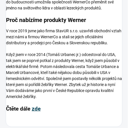
do budoucnosti umožnila společnosti WernerCo přeměnit své
jméno na světového lídra v oblasti lezeckých produktů.
Proč nabízíme produkty Werner
V roce 2019 jsme jako firma StavUR s.r.o. uzavřeli obchodní vztah
mezi námi a firmou WernerCo a stali se jejich oficiálními
distributory a prodejci pro Českou a Slovenskou republiku.
Když jsem v roce 2014 (Tomáš Urbanec jr.) odcestoval do USA,
tak jsem se poprvé potkal z produkty Werner, když jsem působil v
elektrikářské firmě. Potom následovala cesta Tomáše Urbance a
Marceli Urbancové, kteří také nějakou dobu působili v USA v
řemeslnickém odvětví. Společně jsem postavily několik projektů na
které jsem si pořídili žebříky Werner. Zbytek už je historie a nyní
Vám dodáváme jako první v České Republice opravdu kvalitní
Americké žebříky.
Čtěte dále
zde