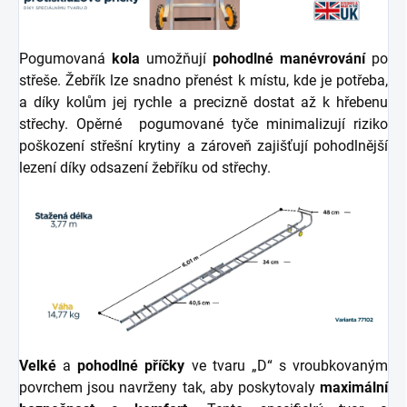
Pogumovaná
kola
umožňují
pohodlné manévrování
po
střeše. Žebřík lze snadno přenést k místu, kde je potřeba,
a díky kolům jej rychle a precizně dostat až k hřebenu
střechy. Opěrné pogumované tyče minimalizují riziko
poškození střešní krytiny a zároveň zajišťují pohodlnější
lezení díky odsazení žebříku od střechy.
Velké
a
pohodlné příčky
ve tvaru „D“ s vroubkovaným
povrchem jsou navrženy tak, aby poskytovaly
maximální