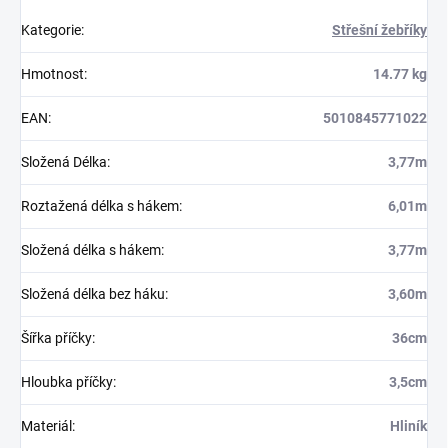
Kategorie
:
Střešní žebříky
Hmotnost
:
14.77 kg
EAN
:
5010845771022
Složená Délka
:
3,77m
Roztažená délka s hákem
:
6,01m
Složená délka s hákem
:
3,77m
Složená délka bez háku
:
3,60m
Šířka příčky
:
36cm
Hloubka příčky
:
3,5cm
Materiál
:
Hliník