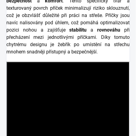
bezpečnost
a
komfort
. Tento specifický tvar a
texturovaný povrch příček minimalizují riziko sklouznutí,
což je obzvlášť důležité při práci na střeše. Příčky jsou
navíc nalisovány pod úhlem, což pomáhá optimalizovat
pozici nohou a zajišťuje
stabilitu
a
rovnováhu
při
přecházení mezi jednotlivými příčkami. Díky tomuto
chytrému designu je žebřík po umístění na střechu
mnohem snadněji přístupný a bezpečnější.