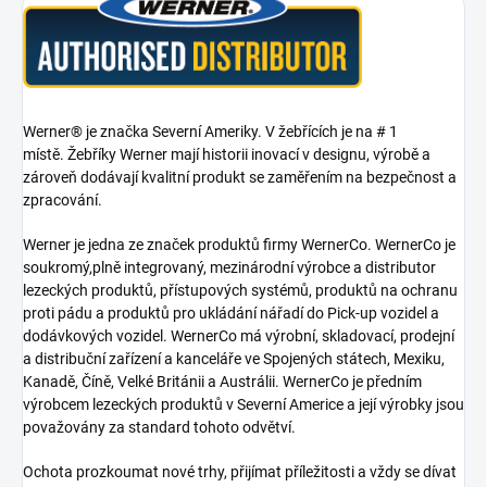
Werner® je značka Severní Ameriky. V žebřících je na # 1
místě. Žebříky Werner mají historii inovací v designu, výrobě a
zároveň dodávají kvalitní produkt se zaměřením na bezpečnost a
zpracování.
Werner je jedna ze značek produktů firmy WernerCo. WernerCo je
soukromý,plně integrovaný, mezinárodní výrobce a distributor
lezeckých produktů, přístupových systémů, produktů na ochranu
proti pádu a produktů pro ukládání nářadí do Pick-up vozidel a
dodávkových vozidel. WernerCo má výrobní, skladovací, prodejní
a distribuční zařízení a kanceláře ve Spojených státech, Mexiku,
Kanadě, Číně, Velké Británii a Austrálii. WernerCo je předním
výrobcem lezeckých produktů v Severní Americe a její výrobky jsou
považovány za standard tohoto odvětví.
Ochota prozkoumat nové trhy, přijímat příležitosti a vždy se dívat