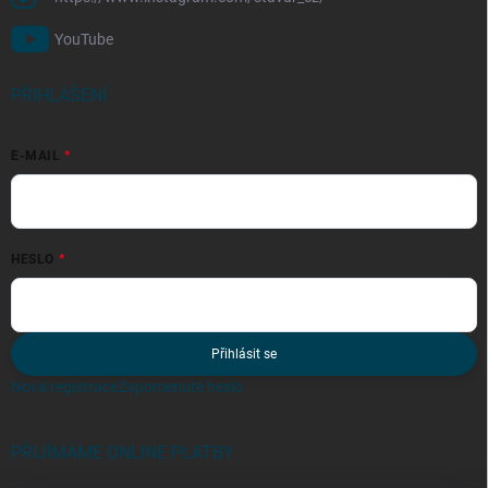
YouTube
PŘIHLÁŠENÍ
E-MAIL
HESLO
Přihlásit se
Nová registrace
Zapomenuté heslo
PŘIJÍMÁME ONLINE PLATBY