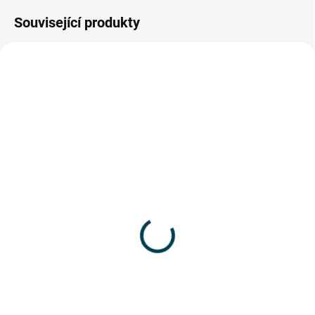
Související produkty
PROFI+
5901_SCAPP010
2331_SCA 3060N/10V
ZDARMA
SKLADEM
SKLADEM
Svelt - V Profil s
3060N-V Trojdílný
řetízkem
výsuvný žebřík – s lanem
3 330 Kč
22 559 Kč
od
2 752,07 Kč bez DPH
od 18 643,80 Kč bez DPH
Do košíku
Detail
Trojdílný výsuvný žebřík
kombinující dvě hliníkové sekce