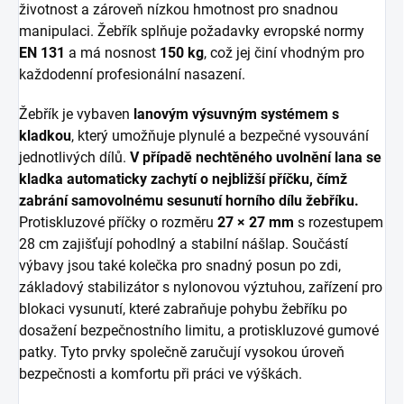
životnost a zároveň nízkou hmotnost pro snadnou
manipulaci. Žebřík splňuje požadavky evropské normy
EN 131
a má nosnost
150 kg
, což jej činí vhodným pro
každodenní profesionální nasazení.
Žebřík je vybaven
lanovým výsuvným systémem s
kladkou
, který umožňuje plynulé a bezpečné vysouvání
jednotlivých dílů.
V případě nechtěného uvolnění lana se
kladka automaticky zachytí o nejbližší příčku, čímž
zabrání samovolnému sesunutí horního dílu žebříku.
Protiskluzové příčky o rozměru
27 × 27 mm
s rozestupem
28 cm zajišťují pohodlný a stabilní nášlap. Součástí
výbavy jsou také kolečka pro snadný posun po zdi,
základový stabilizátor s nylonovou výztuhou, zařízení pro
blokaci vysunutí, které zabraňuje pohybu žebříku po
dosažení bezpečnostního limitu, a protiskluzové gumové
patky. Tyto prvky společně zaručují vysokou úroveň
bezpečnosti a komfortu při práci ve výškách.