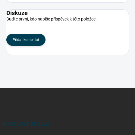
Diskuze
Buďte první, kdo napíše příspěvek k této položce.
Přidat komentář
Z
á
p
a
t
í
INFORMACE PRO VÁS