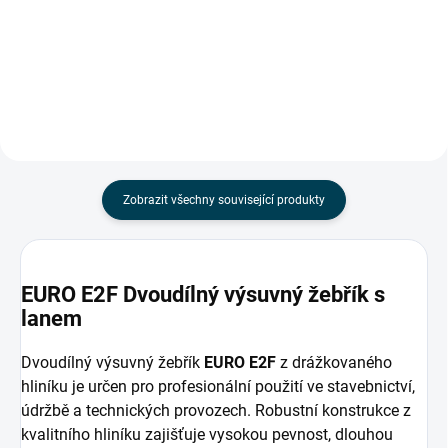
se sklolaminátovou sekcí pro
bezpečnou práci v blízkosti
elektrických zařízení....
Zobrazit všechny související produkty
EURO E2F Dvoudílný výsuvný žebřík s
lanem
Dvoudílný výsuvný žebřík
EURO E2F
z drážkovaného
hliníku je určen pro profesionální použití ve stavebnictví,
údržbě a technických provozech. Robustní konstrukce z
kvalitního hliníku zajišťuje vysokou pevnost, dlouhou