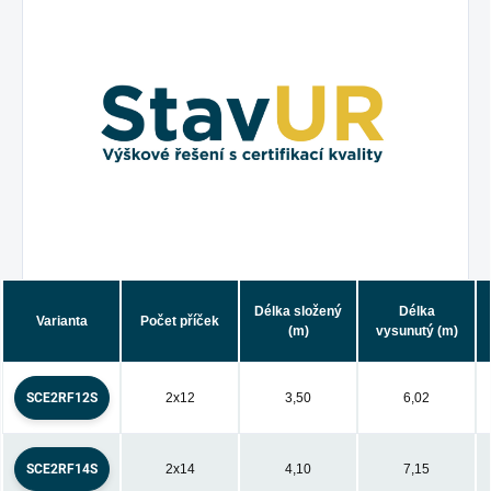
Délka složený
Délka
Varianta
Počet příček
(m)
vysunutý (m)
SCE2RF12S
2x12
3,50
6,02
SCE2RF14S
2x14
4,10
7,15