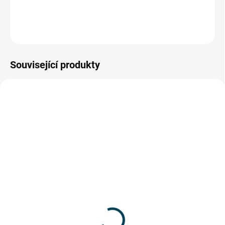
DETAILNÍ INFORMACE
ZEPTAT SE
Související produkty
PROFI
PROFI+
301_79025
307_79024
VÍCE ZA MÉNĚ
ZDARMA
SKLADEM
SKLADEM
AP2030L Teleskopická
AP25 Pracovní nášlapná
spojovací nášlapná
plošina
pracovní plošina
2 990 Kč
4 790 Kč
2 471,07 Kč bez DPH