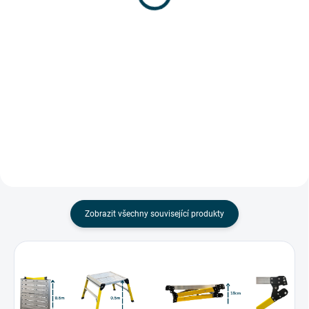
3 958,68 Kč bez DPH
Do košíku
Do košíku
Klíčové Vlastnosti Pracovní
Teleskopická plošina AP2030L
Plošiny: Jednoduchý a spolehlivý
vám umožní snadno vytvořit
zámek pro bezpečné použití
větší a stabilní pracovní plochu
Pogumované nohy pro ochranu
díky možnosti propojení více
povrchu a lepší stabilitu...
AP2030L plošin. Nastavitelná...
Zobrazit všechny související produkty