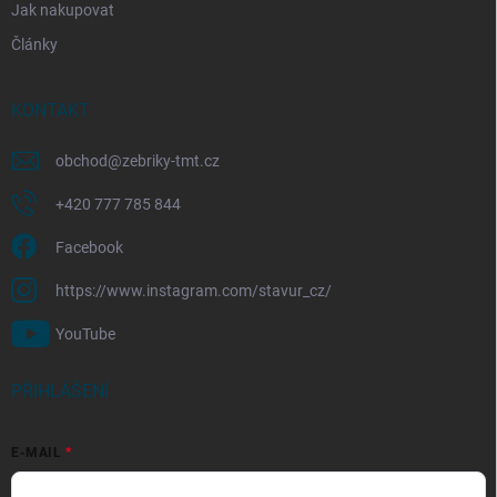
Jak nakupovat
Články
KONTAKT
obchod
@
zebriky-tmt.cz
+420 777 785 844
Facebook
https://www.instagram.com/stavur_cz/
YouTube
PŘIHLÁŠENÍ
E-MAIL