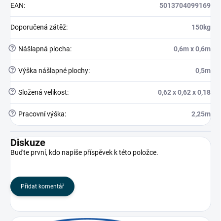
EAN
:
5013704099169
Doporučená zátěž
:
150kg
?
Nášlapná plocha
:
0,6m x 0,6m
?
Výška nášlapné plochy
:
0,5m
?
Složená velikost
:
0,62 x 0,62 x 0,18
?
Pracovní výška
:
2,25m
Diskuze
Buďte první, kdo napíše příspěvek k této položce.
Přidat komentář