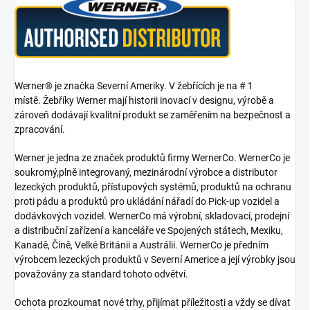
Werner® je značka Severní Ameriky. V žebřících je na # 1
místě. Žebříky Werner mají historii inovací v designu, výrobě a
zároveň dodávají kvalitní produkt se zaměřením na bezpečnost a
zpracování.
Werner je jedna ze značek produktů firmy WernerCo. WernerCo je
soukromý,plně integrovaný, mezinárodní výrobce a distributor
lezeckých produktů, přístupových systémů, produktů na ochranu
proti pádu a produktů pro ukládání nářadí do Pick-up vozidel a
dodávkových vozidel. WernerCo má výrobní, skladovací, prodejní
a distribuční zařízení a kanceláře ve Spojených státech, Mexiku,
Kanadě, Číně, Velké Británii a Austrálii. WernerCo je předním
výrobcem lezeckých produktů v Severní Americe a její výrobky jsou
považovány za standard tohoto odvětví.
Ochota prozkoumat nové trhy, přijímat příležitosti a vždy se dívat