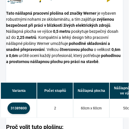
Tato nášlapná pracovní plošina od značky Werner
je vybaven
robustnými nohami ze sklolaminátu, a tím zajišťuje
zvýšenou
bezpečnost při práci v blízkosti živých elektrických zdrojů
.
Nášlapná plocha ve výšce
0,5 metru
poskytuje bezpečný dosah
až do
2,25 metrů
. Kompaktní a lehký design této pracovní
nášlapné plošiny Werner umožňuje
pohodlné skladování a
snadné přepravování
. Velkou
čtvercovou plochu
o velikost
0,6m
x 0,6m
určitě ocení každý profesionál, který potřebuje
pohodlnou
a prostornou nášlapnou plochu pro práci na stavbě
.
Nášlapná
Varianta
Počet stupňů
Nášlapná plocha
ve v
31389800
2
60cm x 60cm
50
Proč volit tuto plošinu: