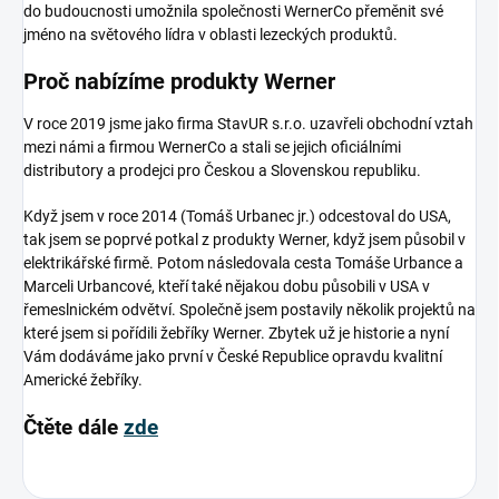
do budoucnosti umožnila společnosti WernerCo přeměnit své
jméno na světového lídra v oblasti lezeckých produktů.
Proč nabízíme produkty Werner
V roce 2019 jsme jako firma StavUR s.r.o. uzavřeli obchodní vztah
mezi námi a firmou WernerCo a stali se jejich oficiálními
distributory a prodejci pro Českou a Slovenskou republiku.
Když jsem v roce 2014 (Tomáš Urbanec jr.) odcestoval do USA,
tak jsem se poprvé potkal z produkty Werner, když jsem působil v
elektrikářské firmě. Potom následovala cesta Tomáše Urbance a
Marceli Urbancové, kteří také nějakou dobu působili v USA v
řemeslnickém odvětví. Společně jsem postavily několik projektů na
které jsem si pořídili žebříky Werner. Zbytek už je historie a nyní
Vám dodáváme jako první v České Republice opravdu kvalitní
Americké žebříky.
Čtěte dále
zde