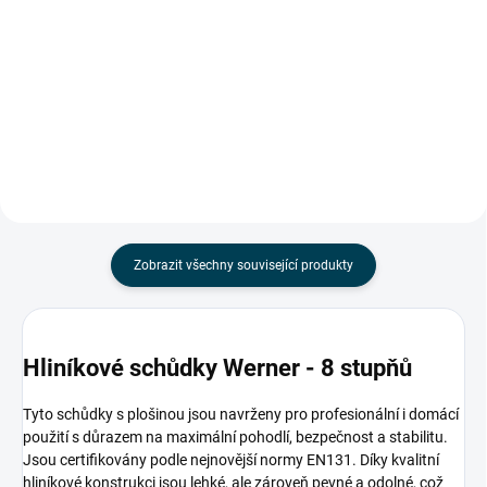
žebřík od povrchu o cca 40 cm
Ideální pro údržbu okapů a oken
Připevněte více žebříků zároveň
Zajišťuje bezpečné...
Standartně upevníte žebřík o šířce
37,5cm a tloušťce 33,5cm Rychlé
a jednoduché použití Možnost
uzamčení...
Zobrazit všechny související produkty
Hliníkové schůdky Werner - 8 stupňů
Tyto schůdky s plošinou jsou navrženy pro profesionální i domácí
použití s důrazem na maximální pohodlí, bezpečnost a stabilitu.
Jsou certifikovány podle nejnovější normy EN131. Díky kvalitní
hliníkové konstrukci jsou lehké, ale zároveň pevné a odolné, což