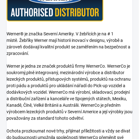
Werner® je značka Severní Ameriky. V žebřících je na # 1
místě. Žebříky Werner mají historii inovací v designu, výrobě a
zároveň dodávají kvalitní produkt se zaměřením na bezpečnost a
zpracování.
Werner je jedna ze značek produktů firmy WernerCo. WernerCo je
soukromý,plně integrovaný, mezinárodní výrobce a distributor
lezeckých produktů, přístupových systémů, produktů na ochranu
proti pádu a produktů pro ukládání nářadí do Pick-up vozidel a
dodávkových vozidel. WernerCo má výrobní, skladovací, prodejní
a distribuční zařízení a kanceláře ve Spojených státech, Mexiku,
Kanadě, Číně, Velké Británii a Austrálii. WernerCo je předním
výrobcem lezeckých produktů v Severní Americe a její výrobky jsou
považovány za standard tohoto odvětví.
Ochota prozkoumat nové trhy, přijímat příležitosti a vždy se dívat
do budoucnosti umožnila společnosti WernerCo přeměnit své