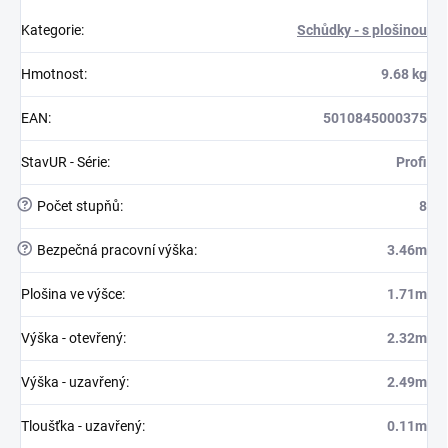
Kategorie
:
Schůdky - s plošinou
Hmotnost
:
9.68 kg
EAN
:
5010845000375
StavUR - Série
:
Profi
?
Počet stupňů
:
8
?
Bezpečná pracovní výška
:
3.46m
Plošina ve výšce
:
1.71m
Výška - otevřený
:
2.32m
Výška - uzavřený
:
2.49m
Tloušťka - uzavřený
:
0.11m