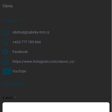
Články
KONTAKT
obchod
@
zebriky-tmt.cz
+420 777 785 844
Facebook
https://www.instagram.com/stavur_cz/
YouTube
PŘIHLÁŠENÍ
E-MAIL