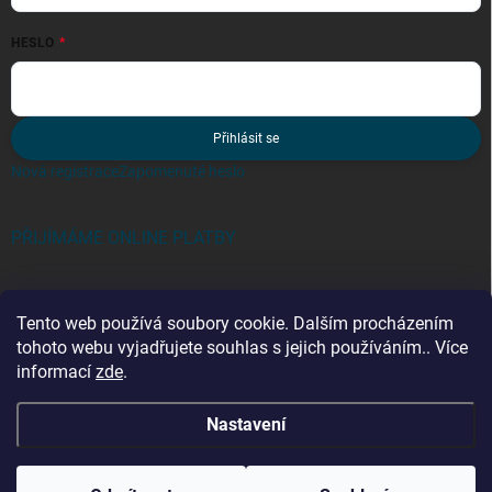
HESLO
Přihlásit se
Nová registrace
Zapomenuté heslo
PŘIJÍMÁME ONLINE PLATBY
Tento web používá soubory cookie. Dalším procházením
tohoto webu vyjadřujete souhlas s jejich používáním.. Více
informací
zde
.
Kategorie
Nastavení
Copyright 2026
zebriky-tmt.cz
. Všechna práva vyhrazena.