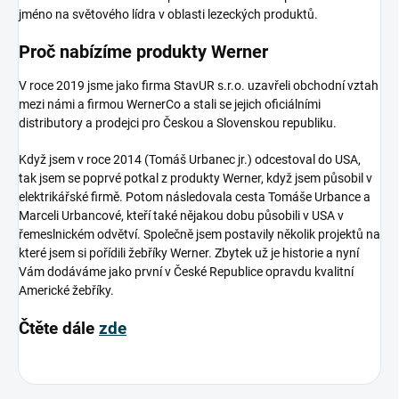
jméno na světového lídra v oblasti lezeckých produktů.
Proč nabízíme produkty Werner
V roce 2019 jsme jako firma StavUR s.r.o. uzavřeli obchodní vztah
mezi námi a firmou WernerCo a stali se jejich oficiálními
distributory a prodejci pro Českou a Slovenskou republiku.
Když jsem v roce 2014 (Tomáš Urbanec jr.) odcestoval do USA,
tak jsem se poprvé potkal z produkty Werner, když jsem působil v
elektrikářské firmě. Potom následovala cesta Tomáše Urbance a
Marceli Urbancové, kteří také nějakou dobu působili v USA v
řemeslnickém odvětví. Společně jsem postavily několik projektů na
které jsem si pořídili žebříky Werner. Zbytek už je historie a nyní
Vám dodáváme jako první v České Republice opravdu kvalitní
Americké žebříky.
Čtěte dále
zde