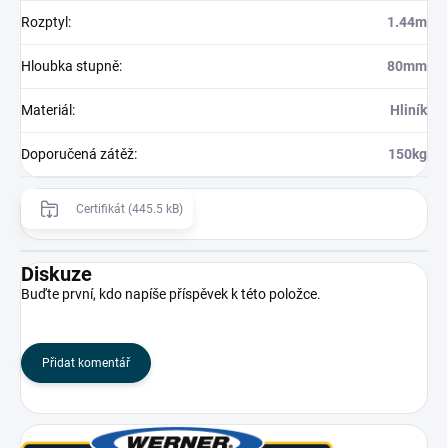
Rozptyl
:
1.44m
Hloubka stupně
:
80mm
Materiál
:
Hliník
Doporučená zátěž
:
150kg
Certifikát (445.5 kB)
Diskuze
Buďte první, kdo napíše příspěvek k této položce.
Přidat komentář