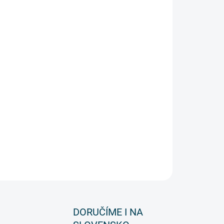
řístup na střechu
užovacího žebříku
py výsuvných žebříků
 do konstrukce žebříku pro instalaci
ZEPTAT SE
DORUČÍME I NA