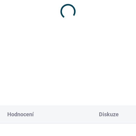
žebřík - 3,6m 2x12 pří
ATD
- ATD
 208 Kč
15 850 Kč
568,60 Kč bez DPH
13 099,17 Kč bez DPH
Detail
Detai
tricky nevodivý, extrémně
Elektricky nevodivý, extrémně
ý a odolný žebřík ze sedmi
pevný a odolný žebřík ze sedm
ev skleněných vláken zajistí
vrstev skleněných vláken zajis
i bezpečnost Gumové patky,
vaši bezpečnost Gumové patk
entované...
patentované...
Hodnocení
Diskuze