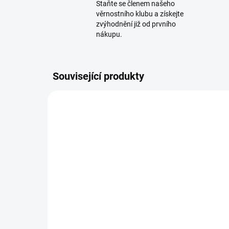
Staňte se členem našeho
věrnostního klubu a získejte
zvýhodnění již od prvního
nákupu.
Související produkty
201_77525
ZDARMA
MOMENTÁLNĚ NEDOSTUPNÉ
Vý
Výsuvný sklolaminátový
žeb