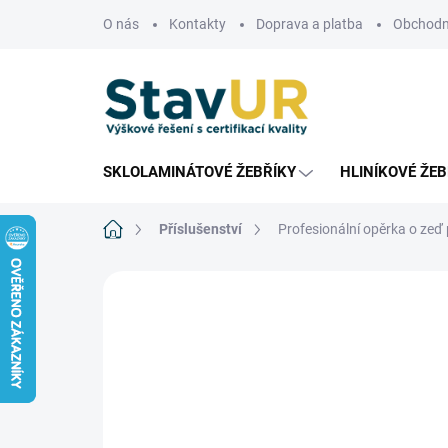
Přejít
O nás
Kontakty
Doprava a platba
Obchodn
na
obsah
SKLOLAMINÁTOVÉ ŽEBŘÍKY
HLINÍKOVÉ ŽEB
Domů
Příslušenství
Profesionální opěrka o zeď
Neohodnoceno
Podrobnosti hodnoce