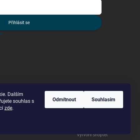
Přihlásit se
lo
ie. Dalším
Odmítnout
Souhlasím
ujete souhlas s
cí
zde
.
Vytvořil Shoptet