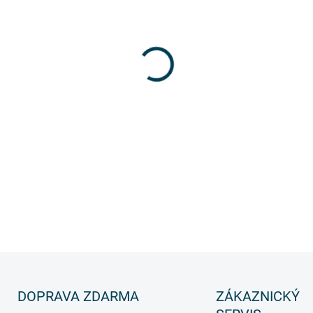
Umožňuje jednoduchý p
Pomáhá stabilitě prodl
Vhodný pro všechny ty
Nevyžaduje žádný zásah
DETAILNÍ INFORMACE
DOPRAVA ZDARMA
ZÁKAZNICKÝ