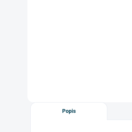
žebřík - 2,5m 2x8 příček -
- 
ATD
15
13 450 Kč
12 
11 115,70 Kč bez DPH
Detail
Elek
Elektricky nevodivý, extrémně
pevn
pevný a odolný žebřík ze sedmi
vrst
vrstev skleněných vláken zajistí
vaš
vaši bezpečnost Gumové patky,
pat
patentované...
Popis