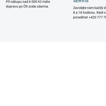
SERVIS
Při nákupu nad 6 000 Kč máte
dopravu po ČR zcela zdarma.
Zavolejte nám každý d
8 a 18 hodinou. Rádi 
poradíme! +420 777 7
202_77531
203_7
ZD
MOMENTÁLNĚ NEDOSTUPNÉ
MOMENTÁLNĚ NEDOST
suvný sklolaminátový
Výsuvný sklolamináto
řík - 3,1m 2x10 příček