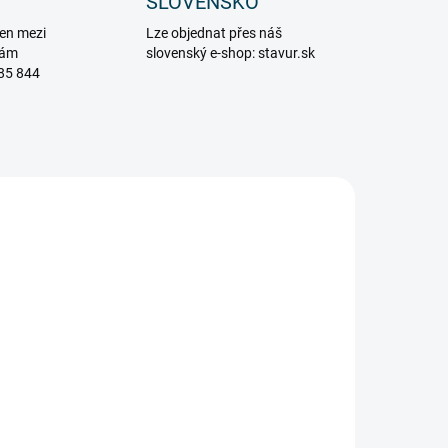
SLOVENSKO
en mezi
Lze objednat přes náš
vám
slovenský e-shop: stavur.sk
85 844
7535
205_77545
ARMA
ZDARMA
MOMENTÁLNĚ NEDOSTUPNÉ
UPNÉ
Výsuvný sklolaminátový
vý
žebřík - 4,5m 2x15 příček