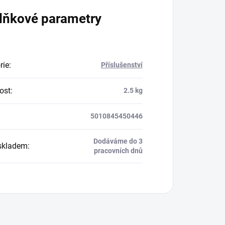
lňkové parametry
rie
:
Příslušenství
ost
:
2.5 kg
5010845450446
Dodáváme do 3
skladem
:
pracovních dnů