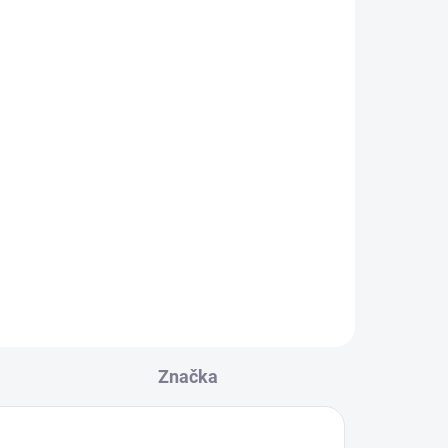
ček
- ATD
19 551 Kč
16 157,85 Kč bez DPH
Detail
l
Elektricky nevodivý, extrémně
pevný a odolný žebřík ze sedmi
i
vrstev skleněných vláken zajistí
tí
vaši bezpečnost Gumové patky,
y,
patentované...
Značka