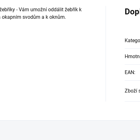
žebříky - Vám umožní oddálit žebřík k
Dop
 a okapním svodům a k oknům.
Katego
Hmotn
EAN
:
Zboží 