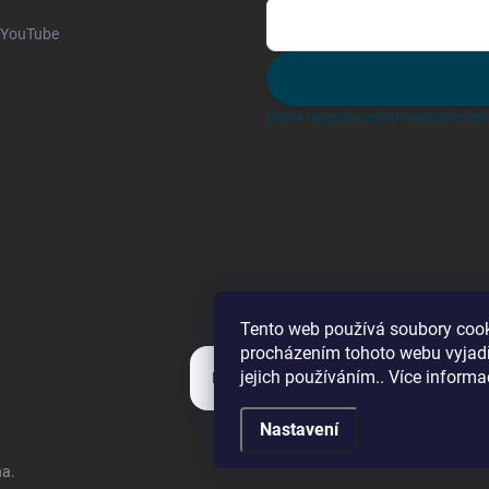
YouTube
Nová registrace
Zapomenuté hes
Tento web používá soubory cook
procházením tohoto webu vyjadř
jejich používáním.. Více informa
Kategorie
Nastavení
na.