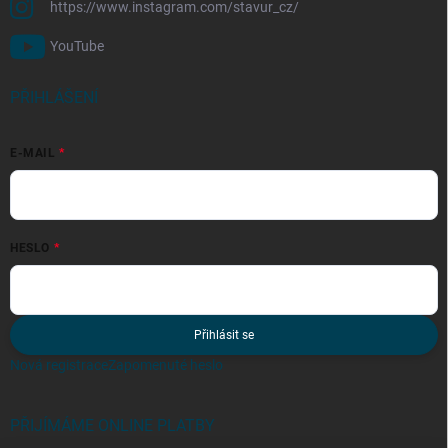
https://www.instagram.com/stavur_cz/
YouTube
PŘIHLÁŠENÍ
E-MAIL
HESLO
Přihlásit se
Nová registrace
Zapomenuté heslo
PŘIJÍMÁME ONLINE PLATBY