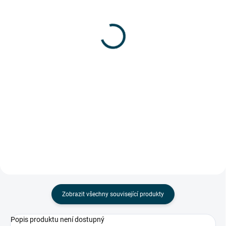
sklolaminátový žebřík
sklolaminátový žebřík
2x12 - 3,5m (6,3m)
3x14 - 4,10m (10,25m)
16 552 Kč
30 846 Kč
13 679,34 Kč bez DPH
25 492,56 Kč bez DPH
Do košíku
Do košíku
Prodej ukončen, skladem už jen
Prodej ukončen, skladem už jen
posledních pár kusů za
posledních pár kusů za
zvýhodněnou cenu.
zvýhodněnou cenu.
Sklolaminátové bočnice chrání
Sklolaminátové bočnice chrání
uživatele při práci v prostředí
uživatele při práci v prostředí...
nízkého...
Zobrazit všechny související produkty
Popis produktu není dostupný