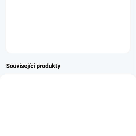
MOŽNOSTI
DORUČENÍ
−
+
Přidat do košíku
ZEPTAT SE
Související produkty
5321_SVET2F12
5304_SVET3F14
ZDARMA
ZDARMA
SKLADEM
SKLADEM - POSLEDNÍ KUS
V2F Výsuvný 2-dílný
V3F Výsuvný 3-dílný