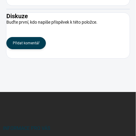
Diskuze
Buďte první, kdo napíše příspěvek k této položce.
Přidat komentář
Z
á
p
a
t
í
INFORMACE PRO VÁS