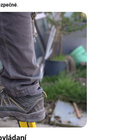
ezpečné
.
ovládaní