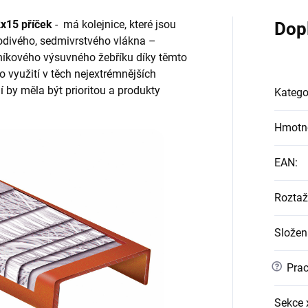
2x15 příček
- má kolejnice, které jsou
Dop
odivého, sedmivrstvého vlákna –
iníkového výsuvného žebříku díky těmto
o využití v těch nejextrémnějších
by měla být prioritou a produkty
Katego
Hmotn
EAN
:
Roztaž
Složen
?
Prac
Sekce 