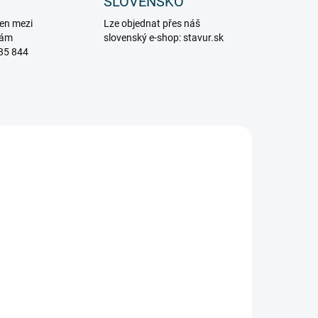
SLOVENSKO
en mezi
Lze objednat přes náš
vám
slovenský e-shop: stavur.sk
85 844