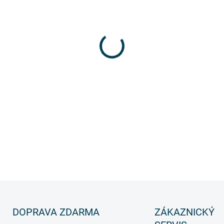
Elektricky nevodivý, ext
skleněných vláken zajist
Gumové patky, patentov
zvyšují
stabilitu
Splňuje specifickou zko
Vnitřní lanová kladka p
Protiskluzové „D“ příčk
DETAILNÍ INFORMACE
DOPRAVA ZDARMA
ZÁKAZNICKÝ