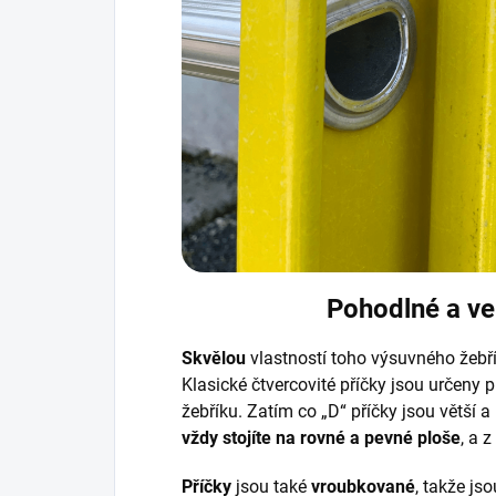
Pohodlné a ve
Skvělou
vlastností toho výsuvného žebř
Klasické čtvercovité příčky jsou určeny 
žebříku. Zatím co „D“ příčky jsou větší a
vždy stojíte na rovné a pevné ploše
, a 
Příčky
jsou také
vroubkované
, takže js