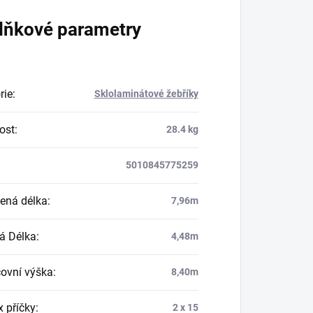
lňkové parametry
rie
:
Sklolaminátové žebříky
ost
:
28.4 kg
5010845775259
ená délka
:
7,96m
á Délka
:
4,48m
ovní výška
:
8,40m
x příčky
:
2 x 15