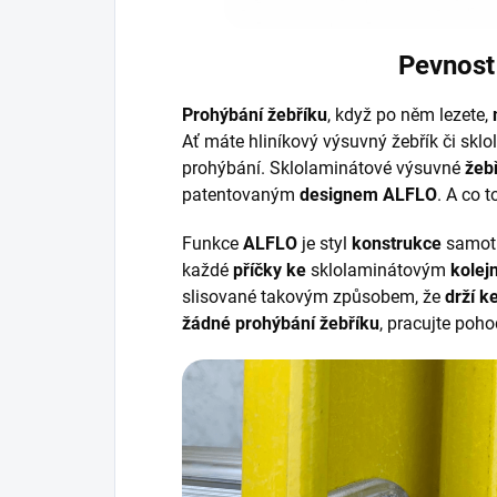
Pevnost
Prohýbání žebříku
, když po něm lezete,
Ať máte hliníkový výsuvný žebřík či skl
prohýbání. Sklolaminátové výsuvné
žeb
patentovaným
designem ALFLO
. A co 
Funkce
ALFLO
je styl
konstrukce
samot
každé
příčky
ke
sklolaminátovým
kolej
slisované takovým způsobem, že
drží k
žádné prohýbání žebříku
, pracujte poh