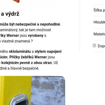
Šířka p
 a výdrž
Hloubk
může být nebezpečné a nepohodlné
.
olaminátový, tak je tam možnost
Materi
říky Werner
jsou
vyrobeny
s
to vlastně znamená ?
?
Dopo
ného
sklolaminátu
a
stylem
napojení
nicím
.
Příčky žebříků Werner
jsou
e kolejnicím pevně z obou stran
. Už
odlně a hlavně bezpečně.