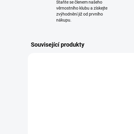
Staňte se členem našeho
věrnostního klubu a získejte
zvýhodnění již od prvního
nákupu.
Související produkty
901_79009
SKLADEM
LA
Upínací systém na
chr