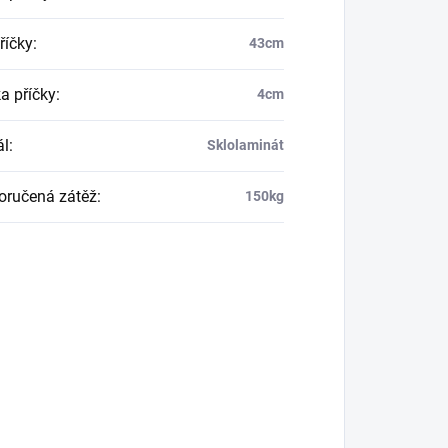
říčky
:
43cm
a příčky
:
4cm
ál
:
Sklolaminát
ručená zátěž
:
150kg