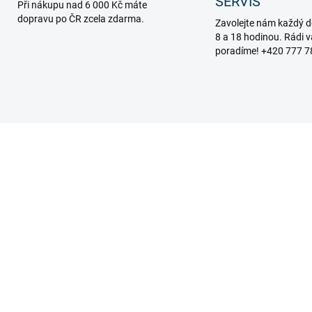
SERVIS
Při nákupu nad 6 000 Kč máte
dopravu po ČR zcela zdarma.
Zavolejte nám každý d
8 a 18 hodinou. Rádi 
poradíme! +420 777 7
913_LP1
SKLADEM
DDER PADS Gumové
ániče na žebřík proti