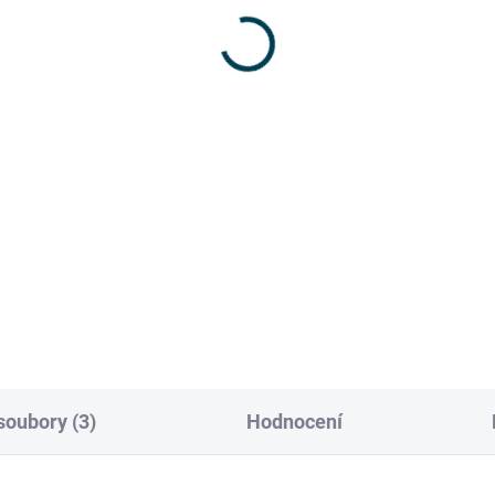
ěru povrchů
9 Kč
,12 Kč bez DPH
Do košíku
DER PADS chrání fasády i
riéry před poškozením a
veň zvyšují stabilitu žebříku.
y odolné EVA pěně,
tiskluzovému povrchu a...
soubory (3)
Hodnocení