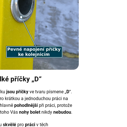
lké příčky „D“
íku
jsou příčky
ve tvaru písmene „
D
“.
pro krátkou a jednoduchou práci na
 hlavně
pohodlnější
při práci, protože
z toho Vás
nohy
bolet
nikdy
nebudou
.
ou
skvělé
pro
práci
v těch