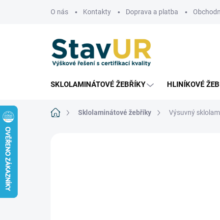
Přejít
O nás
Kontakty
Doprava a platba
Obchodn
na
obsah
SKLOLAMINÁTOVÉ ŽEBŘÍKY
HLINÍKOVÉ ŽEB
Domů
Sklolaminátové žebříky
Výsuvný sklolami
Neohodnoceno
Podrobnosti hodnoce