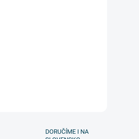
rémně pevný a odolný žebřík ze sedmi vrstev
í vaši
bezpečnost
ané výztuhy (EDGE®) a samo vyrovnávací nohy
uškou
elektrické izolace na 26 kV
ro vysoké zatížení pro
snadné ovládání
y pro pohodlí a
bezpečnost
ZEPTAT SE
DORUČÍME I NA