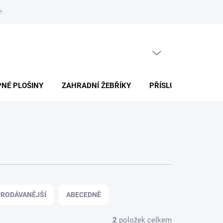
h údajů
Jak nakupovat
Články
PRÁZDNÝ KOŠÍK
NÁKUPNÍ
KOŠÍK
NÉ PLOŠINY
ZAHRADNÍ ŽEBŘÍKY
PŘÍSLUŠENSTVÍ
RODÁVANĚJŠÍ
ABECEDNĚ
2
položek celkem