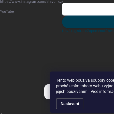
https://www.instagram.com/stavur_cz/
YouTube
Nová registrace
Zapomenuté hes
Tento web používá soubory cook
procházením tohoto webu vyjadř
jejich používáním.. Více informa
Kategorie
Nastavení
na.