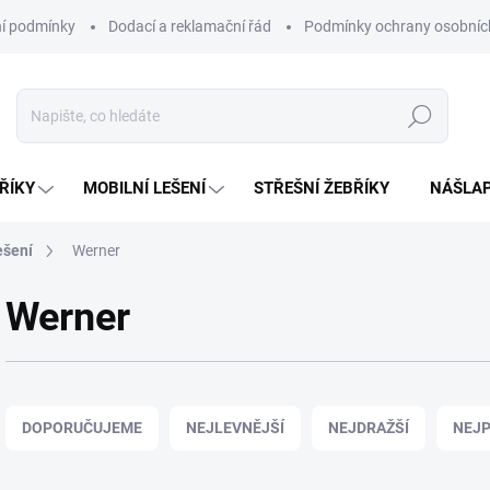
í podmínky
Dodací a reklamační řád
Podmínky ochrany osobníc
Hledat
ŘÍKY
MOBILNÍ LEŠENÍ
STŘEŠNÍ ŽEBŘÍKY
NÁŠLAP
ešení
Werner
Werner
Ř
a
DOPORUČUJEME
NEJLEVNĚJŠÍ
NEJDRAŽŠÍ
NEJP
z
e