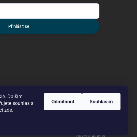
Přihlásit se
lo
ie. Dalším
Odmítnout
Souhlasím
ujete souhlas s
cí
zde
.
Vytvořil Shoptet