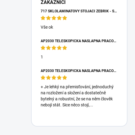
ZÁKAZNÍCI
717 SKLOLAMINÁTOVÝ STOJACÍ ŽEBŘÍK - SCHŮDKY 4 STUPNĚ
Vše ok
AP2030 TELESKOPICKÁ NÁŠLAPNÁ PRACOVNÍ PLOŠINA
1
AP2030 TELESKOPICKÁ NÁŠLAPNÁ PRACOVNÍ PLOŠINA
+ Je lehký na přemisťování, jednoduchý
na rozložení a složení a dostatečně
bytelný a robustní, že se na něm člověk
nebojí stát. Sice něco stojí,...