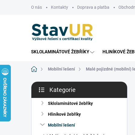
Přejít
O nás
Kontakty
Doprava a platba
Obchodn
na
obsah
SKLOLAMINÁTOVÉ ŽEBŘÍKY
HLINÍKOVÉ ŽEB
Domů
Mobilní lešení
Malé pojizdné (mobilní) l
P
Kategorie
o
Přeskočit
s
kategorie
t
Sklolaminátové žebříky
r
Hliníkové žebříky
a
n
Mobilní lešení
n