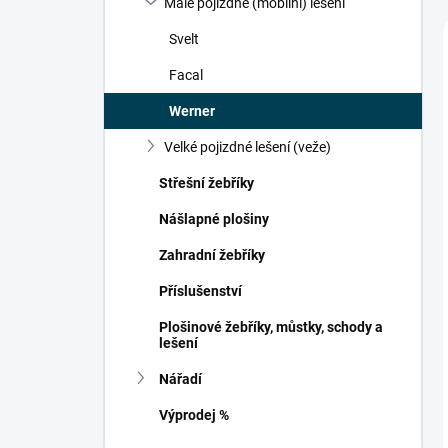
Malé pojizdné (mobilní) lešení
í
p
Svelt
a
n
Facal
e
Werner
l
Velké pojizdné lešení (veže)
Střešní žebříky
Nášlapné plošiny
Zahradní žebříky
Příslušenství
Plošinové žebříky, můstky, schody a
lešení
Nářadí
Výprodej %