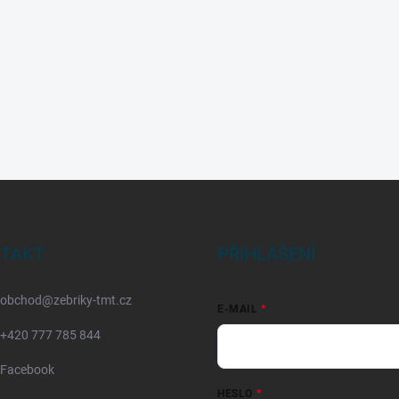
TAKT
PŘIHLÁŠENÍ
obchod
@
zebriky-tmt.cz
E-MAIL
+420 777 785 844
Facebook
HESLO