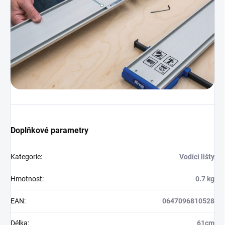
Doplňkové parametry
Kategorie
:
Vodící lišty
Hmotnost
:
0.7 kg
EAN
:
0647096810528
Délka
:
61cm