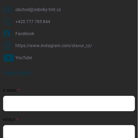
obchod
@
zebriky-tmt.cz
+420 777 785 844
Facebook
https://www.instagram.com/stavur_cz/
YouTube
PŘIHLÁŠENÍ
E-MAIL
HESLO