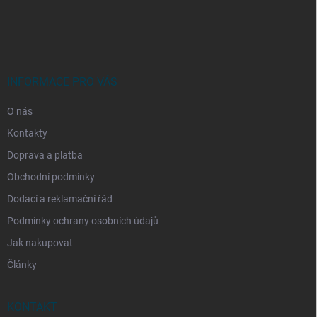
Z
á
p
a
t
í
INFORMACE PRO VÁS
O nás
Kontakty
Doprava a platba
Obchodní podmínky
Dodací a reklamační řád
Podmínky ochrany osobních údajů
Jak nakupovat
Články
KONTAKT