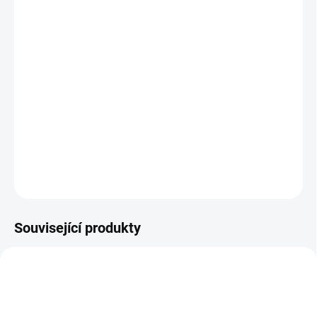
Vlastnosti stručně:
Prodlužte si vodící lištu o 61cm
Určeno pro lišty -
14001_KMA4500
a 14002_KMA4700
Obsahuje - 1x 61cm lišta, 2x konektor
DETAILNÍ INFORMACE
ZEPTAT SE
Související produkty
14001_KMA4500
14002_KMA4700