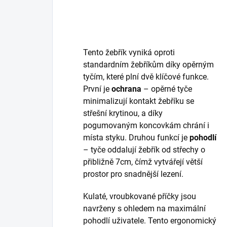
Tento žebřík vyniká oproti
standardním žebříkům díky opěrným
tyčím, které plní dvě klíčové funkce.
První je
ochrana
– opěrné tyče
minimalizují kontakt žebříku se
střešní krytinou, a díky
pogumovaným koncovkám chrání i
místa styku. Druhou funkcí je
pohodlí
– tyče oddalují žebřík od střechy o
přibližně 7cm, čímž vytvářejí větší
prostor pro snadnější lezení.
Kulaté, vroubkované příčky jsou
navrženy s ohledem na maximální
pohodlí uživatele. Tento ergonomický