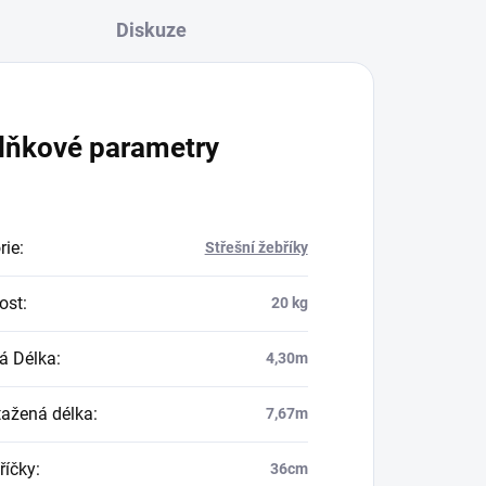
Diskuze
lňkové parametry
rie
:
Střešní žebříky
ost
:
20 kg
á Délka
:
4,30m
ažená délka
:
7,67m
říčky
:
36cm