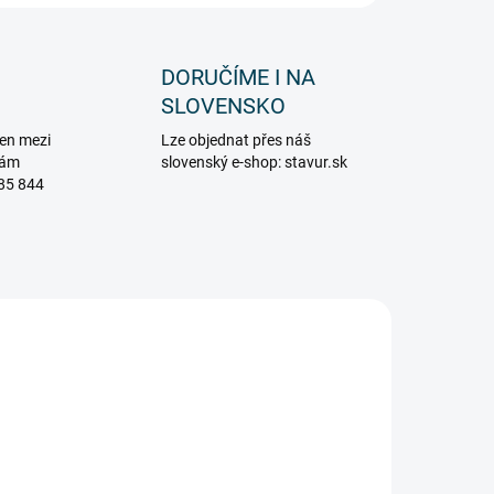
DORUČÍME I NA
SLOVENSKO
en mezi
Lze objednat přes náš
vám
slovenský e-shop: stavur.sk
85 844
PROFI+
9008
801_77101
ZDARMA