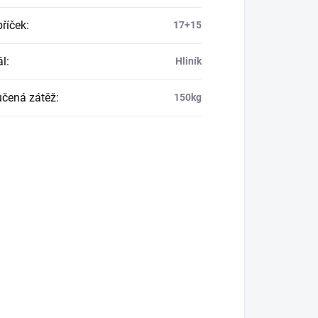
příček
:
17+15
ál
:
Hliník
čená zátěž
:
150kg