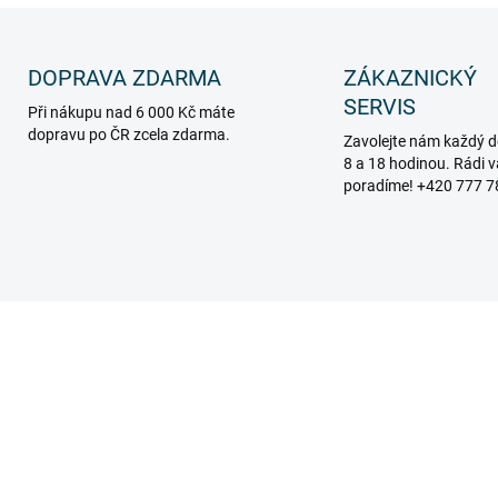
DOPRAVA ZDARMA
ZÁKAZNICKÝ
SERVIS
Při nákupu nad 6 000 Kč máte
dopravu po ČR zcela zdarma.
Zavolejte nám každý d
8 a 18 hodinou. Rádi 
poradíme! +420 777 7
909_A-S2G
902_7