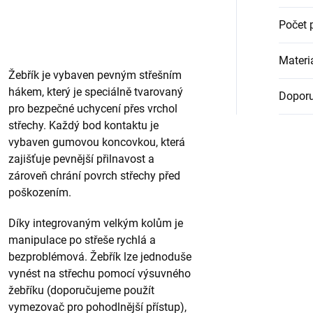
Počet 
Materi
Žebřík je vybaven pevným střešním
hákem, který je speciálně tvarovaný
Doporu
pro bezpečné uchycení přes vrchol
střechy. Každý bod kontaktu je
vybaven gumovou koncovkou, která
zajišťuje pevnější přilnavost a
zároveň chrání povrch střechy před
poškozením.
Díky integrovaným velkým kolům je
manipulace po střeše rychlá a
bezproblémová. Žebřík lze jednoduše
vynést na střechu pomocí výsuvného
žebříku (doporučujeme použít
vymezovač pro pohodlnější přístup),