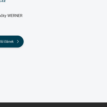
značky WERNER
lší článek