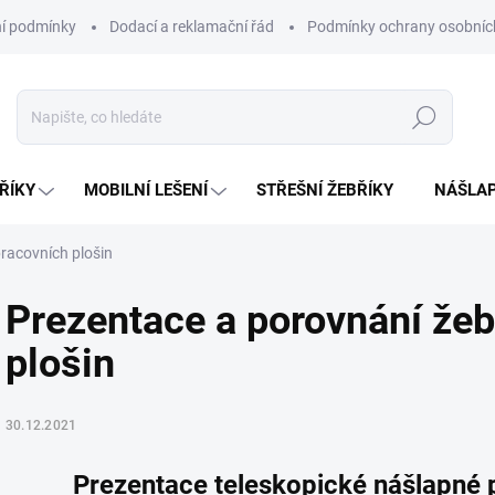
í podmínky
Dodací a reklamační řád
Podmínky ochrany osobníc
Hledat
ŘÍKY
MOBILNÍ LEŠENÍ
STŘEŠNÍ ŽEBŘÍKY
NÁŠLAP
pracovních plošin
Prezentace a porovnání žeb
plošin
30.12.2021
Prezentace teleskopické nášlapné 