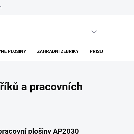
h údajů
Jak nakupovat
Články
PRÁZDNÝ KOŠÍK
NÁKUPNÍ
KOŠÍK
NÉ PLOŠINY
ZAHRADNÍ ŽEBŘÍKY
PŘÍSLUŠENSTVÍ
říků a pracovních
pracovní plošiny AP2030