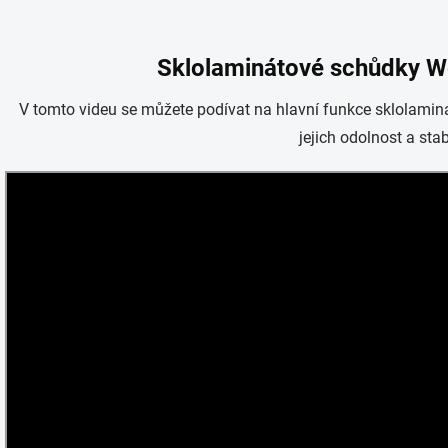
Sklolaminátové schůdky We
V tomto videu se můžete podívat na hlavní funkce sklolami
jejich odolnost a stabi