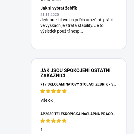
Jak si vybrat žebřík
21.11.2020
Jednou z hlavních příčin úrazů při práci
ve výškách je ztráta stability. Je to
výsledek použití nesp...
JAK JSOU SPOKOJENÍ OSTATNÍ
ZÁKAZNÍCI
717 SKLOLAMINÁTOVÝ STOJACÍ ŽEBŘÍK - SCHŮDKY 4 STUPNĚ
Vše ok
AP2030 TELESKOPICKÁ NÁŠLAPNÁ PRACOVNÍ PLOŠINA
1