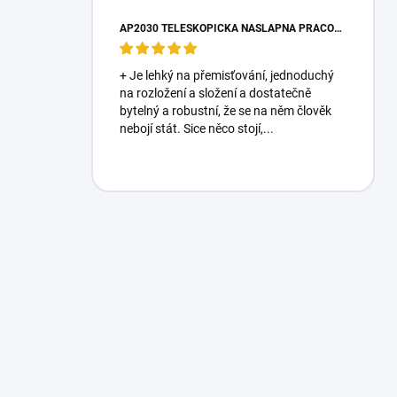
AP2030 TELESKOPICKÁ NÁŠLAPNÁ PRACOVNÍ PLOŠINA
+ Je lehký na přemisťování, jednoduchý
na rozložení a složení a dostatečně
bytelný a robustní, že se na něm člověk
nebojí stát. Sice něco stojí,...