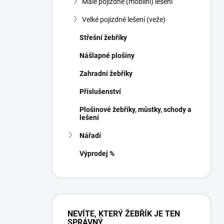
Malé pojizdné (mobilní) lešení
í
p
Velké pojizdné lešení (veže)
a
n
Střešní žebříky
e
Nášlapné plošiny
l
Zahradní žebříky
Příslušenství
Plošinové žebříky, můstky, schody a
lešení
Nářadí
Výprodej %
NEVÍTE, KTERÝ ŽEBŘÍK JE TEN
SPRÁVNÝ