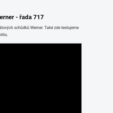
rner - řada 717
nátových schůdků Werner. Také zde testujeme
litu.