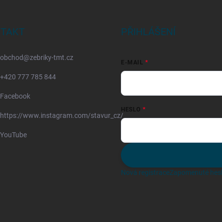
TAKT
PŘIHLÁŠENÍ
obchod
@
zebriky-tmt.cz
E-MAIL
+420 777 785 844
Facebook
HESLO
https://www.instagram.com/stavur_cz/
YouTube
Nová registrace
Zapomenuté hes