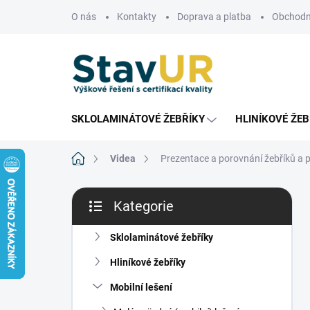
Přejít
O nás
Kontakty
Doprava a platba
Obchodn
na
obsah
SKLOLAMINÁTOVÉ ŽEBŘÍKY
HLINÍKOVÉ ŽEB
Domů
Videa
Prezentace a porovnání žebříků a 
P
Kategorie
o
Přeskočit
s
kategorie
t
Sklolaminátové žebříky
r
Hliníkové žebříky
a
n
Mobilní lešení
n