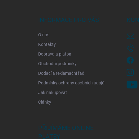
á
p
a
INFORMACE PRO VÁS
KON
t
í
O nás
Kontakty
Doprava a platba
Obchodní podmínky
Dodací a reklamační řád
Podmínky ochrany osobních údajů
Jak nakupovat
Články
PŘIJÍMÁME ONLINE
PLATBY