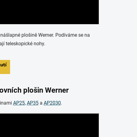
ké nášlapné plošině Werner. Podíváme se na
ají teleskopické nohy.
ovních plošin Werner
šinami
AP25
,
AP35
a
AP2030
.