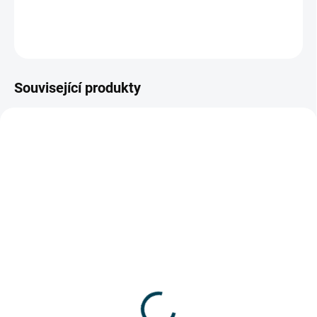
DETAILNÍ INFORMACE
ZEPTAT SE
Související produkty
914_LMTF
904_45005
SKLADEM
MOMENTÁLNĚ NEDOSTUPNÉ
TRIM2FIT Univerzální
Střešní hák na žebřík
gumové protiskluzové
2 420 Kč
patky na žebřík
2 000 Kč bez DPH
275 Kč
Detail