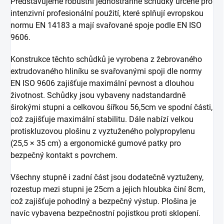
Představujeme robustní jednostranné schůdky určené pro
intenzivní profesionální použití, které splňují evropskou
normu EN 14183 a mají svařované spoje podle EN ISO
9606.
Konstrukce těchto schůdků je vyrobena z žebrovaného
extrudovaného hliníku se svařovanými spoji dle normy
EN ISO 9606 zajišťuje maximální pevnost a dlouhou
životnost. Schůdky jsou vybaveny nadstandardně
širokými stupni a celkovou šířkou 56,5cm ve spodní části,
což zajišťuje maximální stabilitu. Dále nabízí velkou
protiskluzovou plošinu z vyztuženého polypropylenu
(25,5 × 35 cm) a ergonomické gumové patky pro
bezpečný kontakt s povrchem.
Všechny stupně i zadní část jsou dodatečně vyztuženy,
rozestup mezi stupni je 25cm a jejich hloubka činí 8cm,
což zajišťuje pohodlný a bezpečný výstup. Plošina je
navíc vybavena bezpečnostní pojistkou proti sklopení.