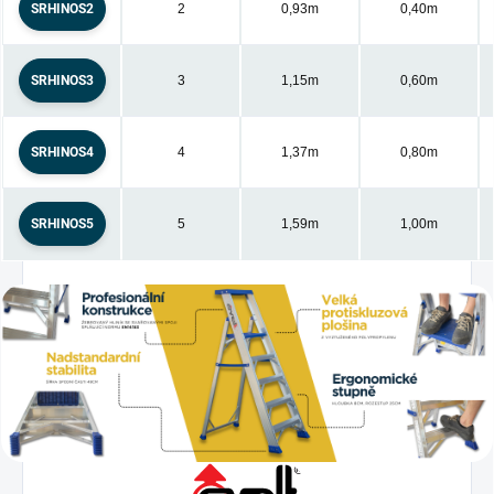
SRHINOS2
2
0,93m
0,40m
SRHINOS3
3
1,15m
0,60m
SRHINOS4
4
1,37m
0,80m
SRHINOS5
5
1,59m
1,00m