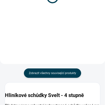
227,27 Kč bez DPH
Vlastnosti střešního háku
Do košíku
stručně: Vhodný pro většinou
výsuvných žebříků Jednoduchá
Univerzální gumové patky
instalace Součástí balení je vše
TRIM2FIT pro žebříky s profilem
potřebné pro...
do 89 × 25 mm. Snadná úprava a
rychlá montáž pomocí
dodávaných vrutů. Ideální řešení
při...
Zobrazit všechny související produkty
Hliníkové schůdky Svelt - 4 stupně