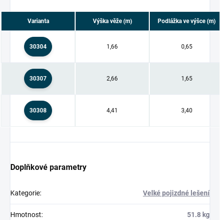
Varianta
Výška věže (m)
Podlážka ve výšce (m)
30304
1,66
0,65
30307
2,66
1,65
30308
4,41
3,40
Doplňkové parametry
Kategorie
:
Velké pojizdné lešení
Hmotnost
:
51.8 kg