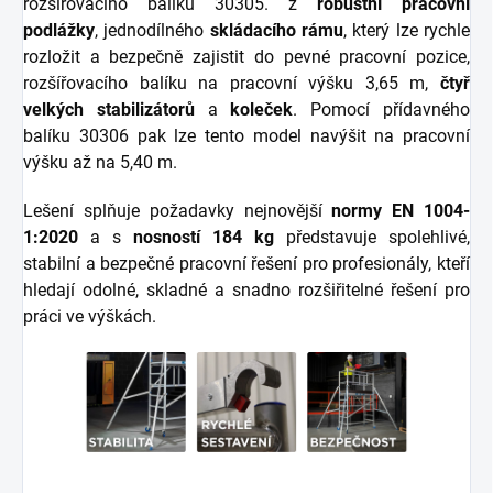
rozšířovacího balíku 30305.
z
robustní pracovní
podlážky
, jednodílného
s
kládacího rámu
,
který lze rychle
rozložit a bezpečně zajistit do pevné pracovní pozice,
rozšířovacího balíku na pracovní výšku 3,65 m,
čtyř
velkých stabilizátorů
a
koleček
. Pomocí přídavného
balíku 30306 pak lze tento model navýšit na pracovní
výšku až na 5,40 m.
Lešení splňuje požadavky nejnovější
normy
EN 1004-
1:2020
a s
nosností 184 kg
představuje spolehlivé,
stabilní a bezpečné pracovní řešení pro profesionály, kteří
hledají odolné, skladné a snadno rozšiřitelné řešení pro
práci ve výškách.