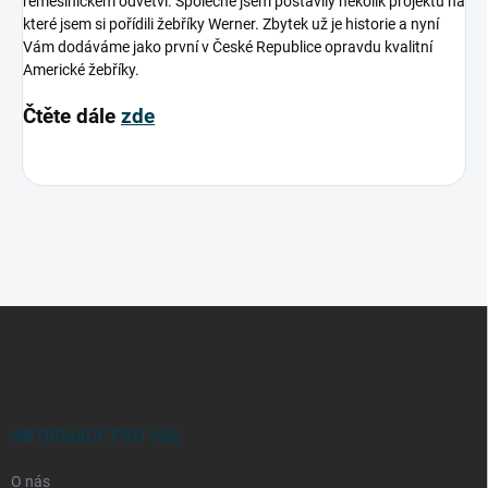
řemeslnickém odvětví. Společně jsem postavily několik projektů na
které jsem si pořídili žebříky Werner. Zbytek už je historie a nyní
Vám dodáváme jako první v České Republice opravdu kvalitní
Americké žebříky.
Čtěte dále
zde
Z
á
p
a
t
í
INFORMACE PRO VÁS
O nás