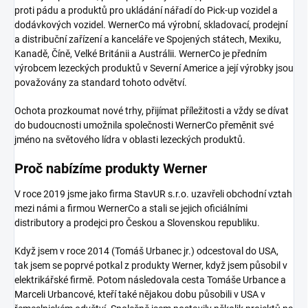
proti pádu a produktů pro ukládání nářadí do Pick-up vozidel a
dodávkových vozidel. WernerCo má výrobní, skladovací, prodejní
a distribuční zařízení a kanceláře ve Spojených státech, Mexiku,
Kanadě, Číně, Velké Británii a Austrálii. WernerCo je předním
výrobcem lezeckých produktů v Severní Americe a její výrobky jsou
považovány za standard tohoto odvětví.
Ochota prozkoumat nové trhy, přijímat příležitosti a vždy se dívat
do budoucnosti umožnila společnosti WernerCo přeměnit své
jméno na světového lídra v oblasti lezeckých produktů.
Proč nabízíme produkty Werner
V roce 2019 jsme jako firma StavUR s.r.o. uzavřeli obchodní vztah
mezi námi a firmou WernerCo a stali se jejich oficiálními
distributory a prodejci pro Českou a Slovenskou republiku.
Když jsem v roce 2014 (Tomáš Urbanec jr.) odcestoval do USA,
tak jsem se poprvé potkal z produkty Werner, když jsem působil v
elektrikářské firmě. Potom následovala cesta Tomáše Urbance a
Marceli Urbancové, kteří také nějakou dobu působili v USA v