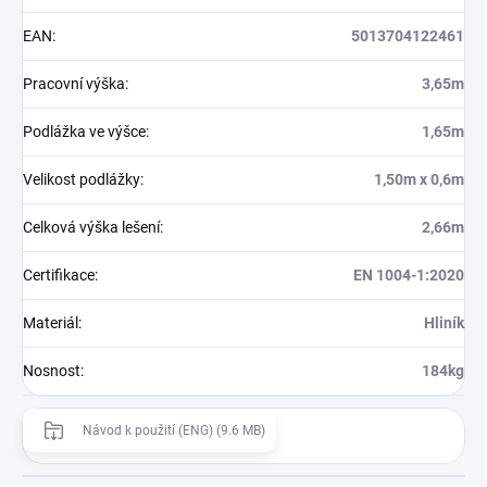
EAN
:
5013704122461
Pracovní výška
:
3,65m
Podlážka ve výšce
:
1,65m
Velikost podlážky
:
1,50m x 0,6m
Celková výška lešení
:
2,66m
Certifikace
:
EN 1004-1:2020
Materiál
:
Hliník
Nosnost
:
184kg
Návod k použití (ENG) (9.6 MB)