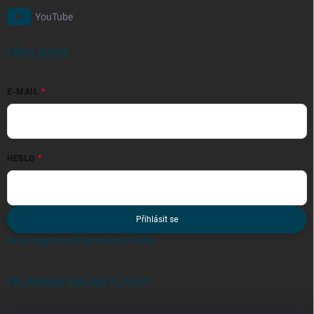
YouTube
PŘIHLÁŠENÍ
E-MAIL
HESLO
Přihlásit se
Nová registrace
Zapomenuté heslo
PŘIJÍMÁME ONLINE PLATBY