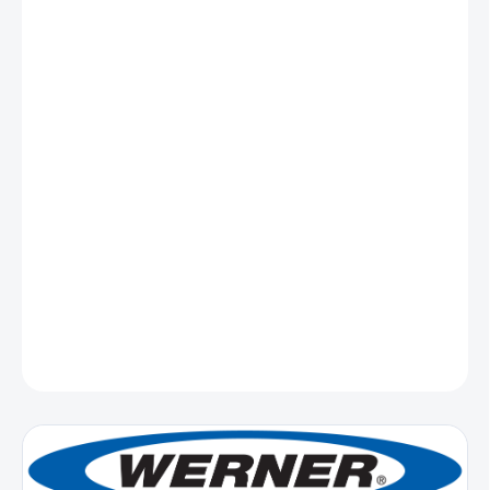
cena:
MŮŽEME
DORUČIT DO:
11.8.2026
MOŽNOSTI
DORUČENÍ
Profesionální pojízdné hliníkové lešení
Werner ProPlus
s
pracovní výškou 3,65 m. Tento model kombinuje nízkou
hmotnost 51,8 kg
s vysokou pevností. Jednoduchá a
rychlá montáž bez nářadí. Hlíníkové lešení je
certifikováno podle
EN 1004
.
DETAILNÍ INFORMACE
ZEPTAT SE