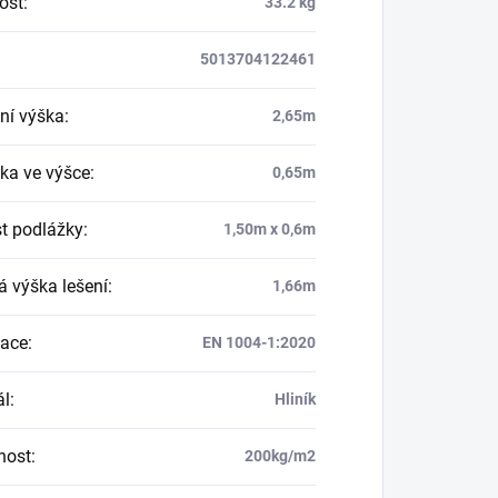
ost
:
33.2 kg
5013704122461
ní výška
:
2,65m
ka ve výšce
:
0,65m
st podlážky
:
1,50m x 0,6m
á výška lešení
:
1,66m
kace
:
EN 1004-1:2020
ál
:
Hliník
nost
:
200kg/m2