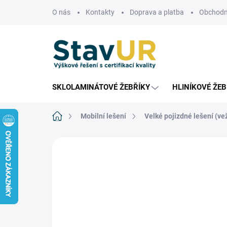
Přejít
O nás
Kontakty
Doprava a platba
Obchodn
na
obsah
SKLOLAMINÁTOVÉ ŽEBŘÍKY
HLINÍKOVÉ ŽEB
Domů
Mobilní lešení
Velké pojizdné lešení (ve
Neohodnoceno
Podrobnosti hodnoce
PROFI