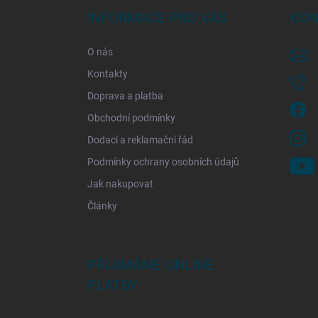
a
INFORMACE PRO VÁS
KON
t
í
O nás
Kontakty
Doprava a platba
Obchodní podmínky
Dodací a reklamační řád
Podmínky ochrany osobních údajů
Jak nakupovat
Články
PŘIJÍMÁME ONLINE
PLATBY