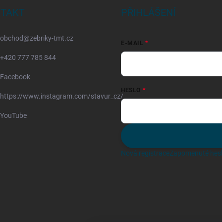
TAKT
PŘIHLÁŠENÍ
obchod
@
zebriky-tmt.cz
E-MAIL
+420 777 785 844
Facebook
HESLO
https://www.instagram.com/stavur_cz/
YouTube
Nová registrace
Zapomenuté hes