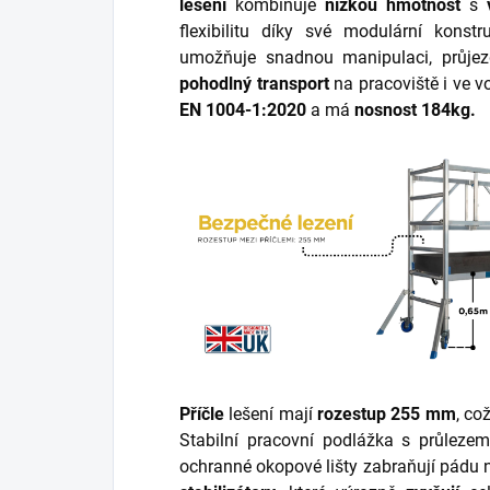
lešení
kombinuje
nízkou hmotnost
s
flexibilitu díky své modulární konst
umožňuje snadnou manipulaci, průje
pohodlný transport
na pracoviště i ve v
EN 1004-1
:2020
a má
nosnost 184kg.
Příčle
lešení mají
rozestup 255 mm
, co
Stabilní pracovní podlážka s průleze
ochranné okopové lišty zabraňují pádu 