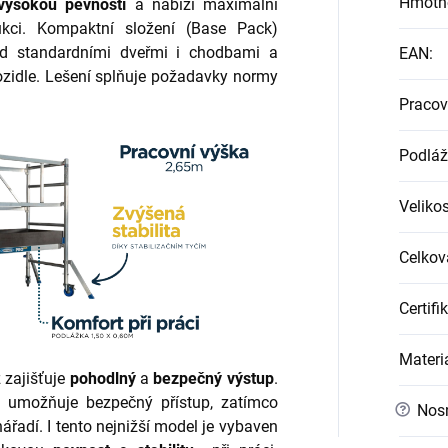
Hmotn
vysokou pevností
a nabízí maximální
rukci. Kompaktní složení (Base Pack)
zd standardními dveřmi i chodbami a
EAN
:
ozidle.
Lešení splňuje požadavky normy
Pracov
Podláž
Veliko
Celkov
Certifi
Materi
ž zajišťuje
pohodlný
a
bezpečný výstup
.
m umožňuje bezpečný přístup, zatímco
?
Nos
nářadí.
I tento nejnižší model je vybaven