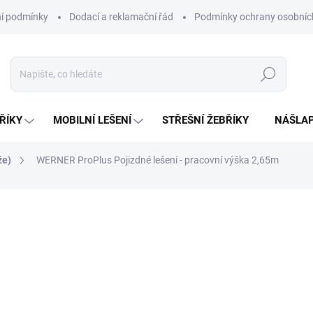
í podmínky
Dodací a reklamační řád
Podmínky ochrany osobníc
Hledat
ŘÍKY
MOBILNÍ LEŠENÍ
STŘEŠNÍ ŽEBŘÍKY
NÁŠLAP
že)
WERNER ProPlus Pojizdné lešení - pracovní výška 2,65m
ní
ZNAČKA:
WERNER
21 945 Kč
/ ks
ZDARMA
18 136,36 Kč bez DPH
Měrná
NA OBJEDNÁVKU
cena: