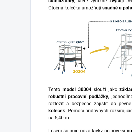
stabilizátory
, které výrazně
zvyšují
ce
Otočná kolečka umožňují
snadné a poh
Tento
model 30304
slouží jako
zákla
robustní pracovní podlážky
, jednodíl
rozložit a bezpečně zajistit do pevn
koleček
. Pomocí přídavných rozšiřující
na 5,40 m.
Lešení splňuje požadavky nejnovější
n