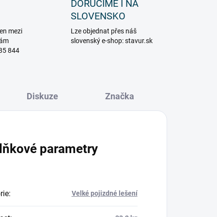
DORUČÍME I NA
SLOVENSKO
en mezi
Lze objednat přes náš
vám
slovenský e-shop: stavur.sk
85 844
Diskuze
Značka
lňkové parametry
rie
:
Velké pojizdné lešení