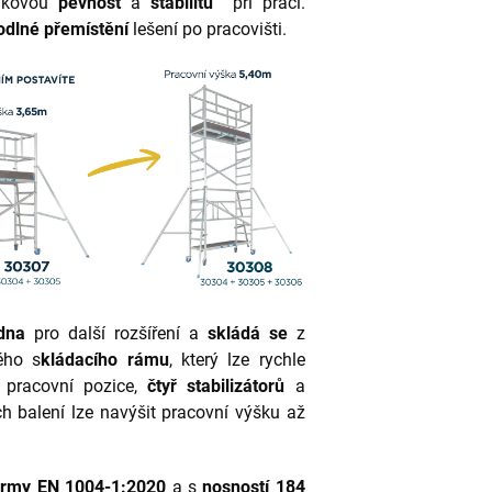
lkovou
pevnost
a
stabilitu
při práci.
odlné přemístění
lešení po pracovišti.
dna
pro další rozšíření a
skládá se
z
ného s
kládacího rámu
, který lze rychle
é pracovní pozice,
čtyř stabilizátorů
a
ch balení lze navýšit pracovní výšku až
ormy
EN 1004-1:2020
a s
nosností 184