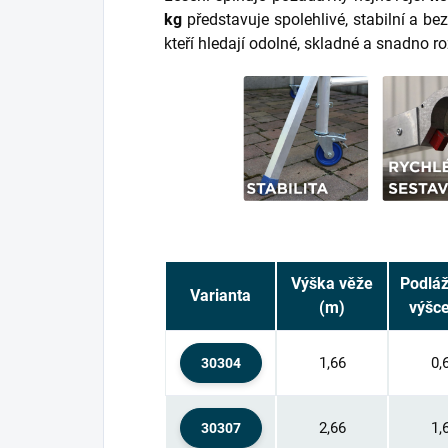
kg
představuje spolehlivé, stabilní a be
kteří hledají odolné, skladné a snadno ro
Výška věže
Podláž
Varianta
(m)
výšce
1,66
0,
30304
2,66
1,
30307