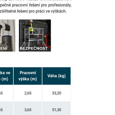
zpečné pracovní řešení pro profesionály,
zšiřitelné řešení pro práci ve výškách.
ka ve
Pracovní
Váha (kg)
 (m)
výška (m)
65
2,65
33,20
65
3,65
51,30