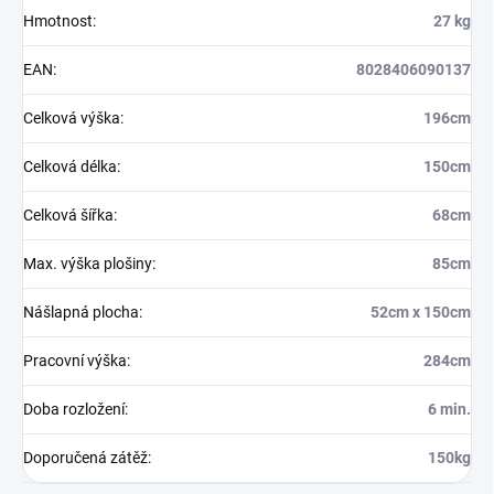
Hmotnost
:
27 kg
EAN
:
8028406090137
Celková výška
:
196cm
Celková délka
:
150cm
Celková šířka
:
68cm
Max. výška plošiny
:
85cm
Nášlapná plocha
:
52cm x 150cm
Pracovní výška
:
284cm
Doba rozložení
:
6 min.
Doporučená zátěž
:
150kg