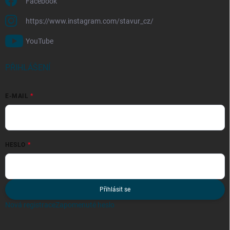
Facebook
https://www.instagram.com/stavur_cz/
YouTube
PŘIHLÁŠENÍ
E-MAIL
HESLO
Přihlásit se
Nová registrace
Zapomenuté heslo