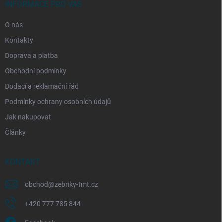
í
INFORMACE PRO VÁS
O nás
Kontakty
Doprava a platba
Obchodní podmínky
Dodací a reklamační řád
Podmínky ochrany osobních údajů
Jak nakupovat
Články
KONTAKT
obchod
@
zebriky-tmt.cz
+420 777 785 844