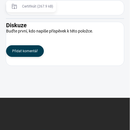
Certifikát (267.9 kB)
Diskuze
Buďte první, kdo napíše příspěvek k této položce.
Přidat komentář
Z
á
p
a
t