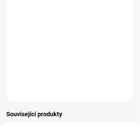
Rychlá a snadná montáž,
lze sestavit během 6 minut
Vyrobeno z kvalitního hliníku, který zajišťuje snadnou
manipulaci i dlouhou životnost
Stabilizátor s kolečky a protiskluzové nožky poskytují pevný
základ
Perfektní pro malířské práce, opravy, montáže i další práce
DETAILNÍ INFORMACE
ZEPTAT SE
Související produkty
HOBBY
MULTIFUNKCE
3802_P6
3803_PN