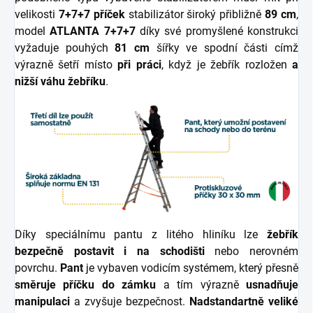
velikosti
7+7+7 příček
stabilizátor široký přibližně
89 cm
,
model
ATLANTA 7+7+7
díky své promyšlené konstrukci
vyžaduje pouhých
81 cm
šířky ve spodní části címž
výrazně šetří místo
při práci
, když je žebřík rozložen
a
nižší váhu žebříku
.
Díky speciálnímu pantu z litého hliníku lze
žebřík
bezpečně postavit i na schodišti
nebo nerovném
povrchu.
Pant
je vybaven vodicím systémem, který přesně
směruje příčku do zámku
a tím výrazně
usnadňuje
manipulaci
a zvyšuje bezpečnost.
Nadstandartně veliké