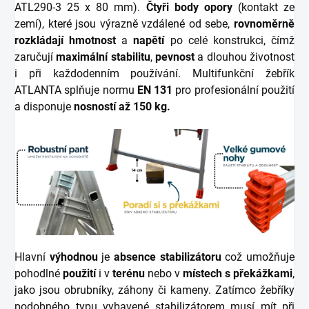
ATL290-3 25 x 80 mm).
Čtyři body opory
(kontakt ze
zemí), které jsou výrazně vzdálené od sebe,
rovnoměrně
rozkládají hmotnost
a
napětí
po celé konstrukci, čímž
zaručují
maximální stabilitu
,
pevnost
a dlouhou životnost
i při každodenním používání.
Multifunkční žebřík
ATLANTA splňuje normu
EN 131
pro profesionální použití
a disponuje
nosností až 150 kg.
Hlavní
výhodnou
je
absence stabilizátoru
což umožňuje
pohodlné
použití
i v
terénu
nebo v
místech s překážkami
,
jako jsou obrubníky, záhony či kameny. Zatímco žebříky
podobného typu vybavené stabilizátorem musí mít při