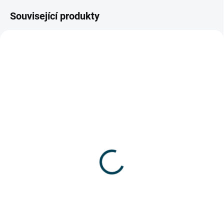
Související produkty
3912_ATL-STAB
3910_PS-O
SKLADEM
MOMENTÁLNĚ NEDOSTUPNÉ
ATLANTA Prodlužovací
Gumová výkyvná noha
noha
pro AGRI a ATLANTA
1 800 Kč
349 Kč
1 487,60 Kč bez DPH
288,43 Kč bez DPH
Do košíku
Detail
Prodlužovací noha umožňuje
Nohy jsou prodávany po 1ks. Pro
vyrovnat žebřík na schodištích a
kopletní set je potřeba vložit 2ks