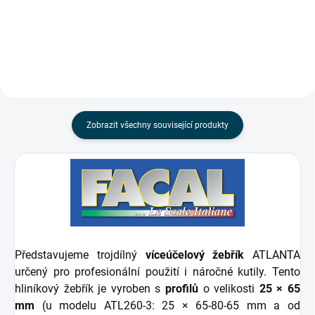
nerovném terénu. Maximální
do košíku. Děkujeme za
zdvih 50 cm, jednoduchá montáž
pochopení. Určeno pro žebříky
bez zásahu do konstrukce.
značky Facal řad: ATLANTA...
Zobrazit všechny související produkty
Představujeme trojdílný
víceúčelový žebřík
ATLANTA
určený pro profesionální použití i náročné kutily. Tento
hliníkový žebřík je vyroben s
profilů
o velikosti
25 × 65
mm
(u modelu ATL260-3: 25 × 65-80-65 mm a od