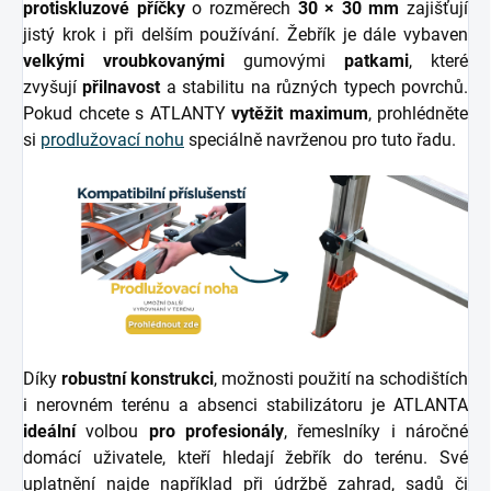
protiskluzové příčky
o rozměrech
30 × 30 mm
zajišťují
jistý krok i při delším používání. Žebřík je dále vybaven
velkými vroubkovanými
gumovými
patkami
, které
zvyšují
přilnavost
a stabilitu na různých typech povrchů.
Pokud chcete s ATLANTY
vytěžit maximum
, prohlédněte
si
prodlužovací nohu
speciálně navrženou pro tuto řadu.
Díky
robustní konstrukci
, možnosti použití na schodištích
i nerovném terénu a absenci stabilizátoru je ATLANTA
ideální
volbou
pro
profesionály
, řemeslníky i náročné
domácí uživatele, kteří hledají žebřík do terénu. Své
uplatnění najde například při údržbě zahrad, sadů či