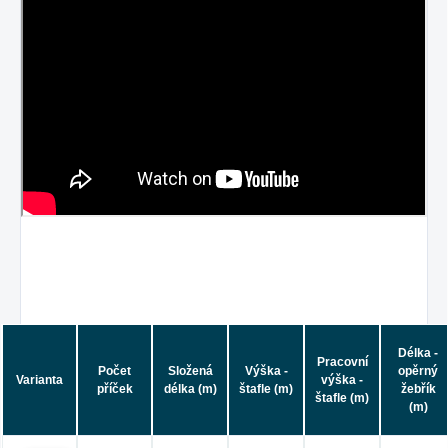
Délka -
Pracovní
Počet
Složená
Výška -
opěrný
Varianta
výška -
příček
délka (m)
štafle (m)
žebřík
štafle (m)
(m)