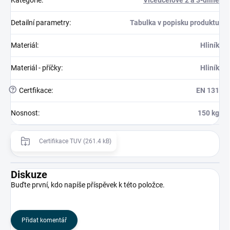
Kategorie
:
Víceúčelové 2 a 3-dílné
Detailní parametry
:
Tabulka v popisku produktu
Materiál
:
Hliník
Materiál - příčky
:
Hliník
?
Certfikace
:
EN 131
Nosnost
:
150 kg
Certifikace TUV (261.4 kB)
Diskuze
Buďte první, kdo napíše příspěvek k této položce.
Přidat komentář