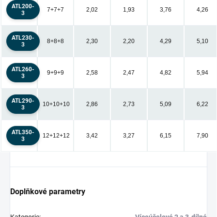
ATL200-
7+7+7
2,02
1,93
3,76
4,26
3
ATL230-
8+8+8
2,30
2,20
4,29
5,10
3
ATL260-
9+9+9
2,58
2,47
4,82
5,94
3
ATL290-
10+10+10
2,86
2,73
5,09
6,22
3
ATL350-
12+12+12
3,42
3,27
6,15
7,90
3
Doplňkové parametry