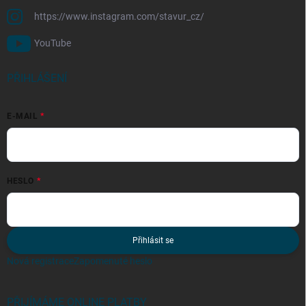
https://www.instagram.com/stavur_cz/
YouTube
PŘIHLÁŠENÍ
E-MAIL
HESLO
Přihlásit se
Nová registrace
Zapomenuté heslo
PŘIJÍMÁME ONLINE PLATBY