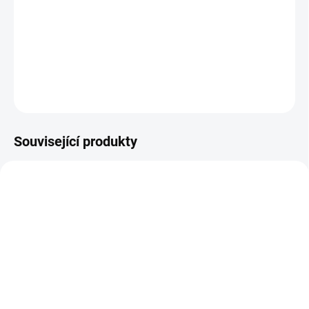
Praktická kolečka usnadňují vysouvání žebříku po
zdi a zároveň umožňují jednoduché přemisťování
po zemi.
DETAILNÍ INFORMACE
ZEPTAT SE
Související produkty
5321_SVET2F12
ZDARMA
SKLADEM
V2F Výsuvný 2-dílný