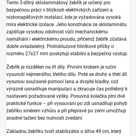
Tento 3-dílný sklolaminátový žebřík je určený pro
bezpečnou práci v blízkosti elektrických zařízení a
nízkonapěťových instalací, kde je vyžadována vysoká
míra elektrické izolace. Jeho konstrukce ze sklolaminátu
zajišťuje vysokou odolnost vůči mechanickému
namáhání i elektrickému proudu, přičemž žebřík zůstává
dobře ovladatelný. Protiskluzové hliníkové příčky o
rozměru 27x27 mm poskytují stabilní a bezpečný výstup.
Žebřík je rozdělen na tři díly. Prvním krokem je ruční
vysunutí nejmenšího, třetího dílu. Poté se druhý a třetí díl
vysunou současně pomocí lana a dvojité kladky, což
výrazně usnadňuje manipulaci a zkracuje čas potřebný k
nastavení požadované výšky. Posuvná kolečka plní dvě
praktické funkce – při vysouvání po zdi usnadňují pohyb
žebříku směrem vzhůru a při přepravě po zemi umožňují
snadné tažení bez nutnosti zvedání.
Základnu žebříku tvoří stabilizátor o šířce 49 cm, který