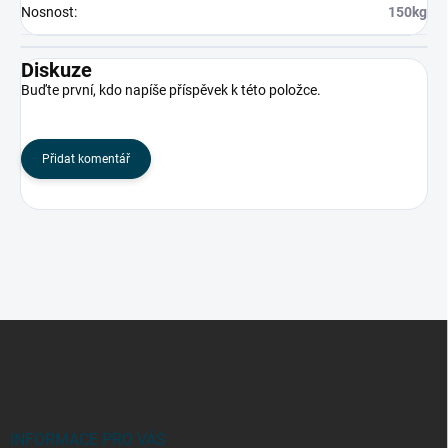
Nosnost
:
150kg
Diskuze
Buďte první, kdo napíše příspěvek k této položce.
Přidat komentář
Z
á
p
a
t
í
INFORMACE PRO VÁS