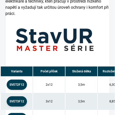
elektrikáře a techniky, kteří pracují v prostředí nízkého
napětí a vyžadují tak určitou úroveň ochrany i komfort při
práci.
Varianta
Počet příček
Složená délka
Rozložen
SVET2F12
2x12
3,5m
6,3
SVET3F12
3x12
3,5m
8,8