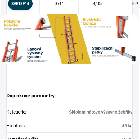
SVET3F14
3x14
4,10m
10,
Doplňkové parametry
Kategorie
:
Sklolaminátové výsuvné žebříky
Hmotnost
:
45 kg