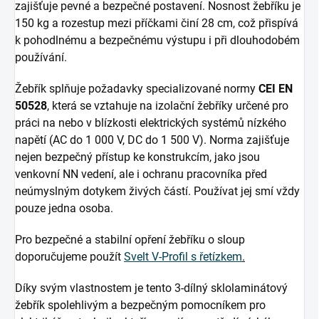
zajišťuje pevné a bezpečné postavení. Nosnost žebříku je
150 kg a rozestup mezi příčkami činí 28 cm, což přispívá
k pohodlnému a bezpečnému výstupu i při dlouhodobém
používání.
Žebřík splňuje požadavky specializované normy
CEI EN
50528
, která se vztahuje na izolační žebříky určené pro
práci na nebo v blízkosti elektrických systémů nízkého
napětí (AC do 1 000 V, DC do 1 500 V). Norma zajišťuje
nejen bezpečný přístup ke konstrukcím, jako jsou
venkovní NN vedení, ale i ochranu pracovníka před
neúmyslným dotykem živých částí. Používat jej smí vždy
pouze jedna osoba.
Pro bezpečné a stabilní opření žebříku o sloup
doporučujeme použít
Svelt V-Profil s řetízkem
.
Díky svým vlastnostem je tento 3-dílný sklolaminátový
žebřík spolehlivým a bezpečným pomocníkem pro