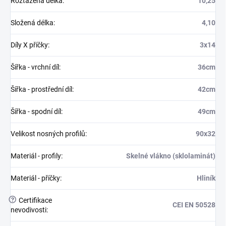
Roztažená délka
:
10,25
Složená délka
:
4,10
Díly X příčky
:
3x14
Šířka - vrchní díl
:
36cm
Šířka - prostřední díl
:
42cm
Šířka - spodní díl
:
49cm
Velikost nosných profilů
:
90x32
Materiál - profily
:
Skelné vlákno (sklolaminát)
Materiál - příčky
:
Hliník
?
Certifikace
CEI EN 50528
nevodivosti
: