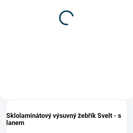
sklolaminátový žebřík
2x12 - 3,5m (6,3m)
16 552 Kč
13 679,34 Kč bez DPH
Do košíku
Prodej ukončen, skladem už jen
posledních pár kusů za
zvýhodněnou cenu.
Sklolaminátové bočnice chrání
uživatele při práci v prostředí
nízkého...
Sklolaminátový výsuvný žebřík Svelt - s
lanem