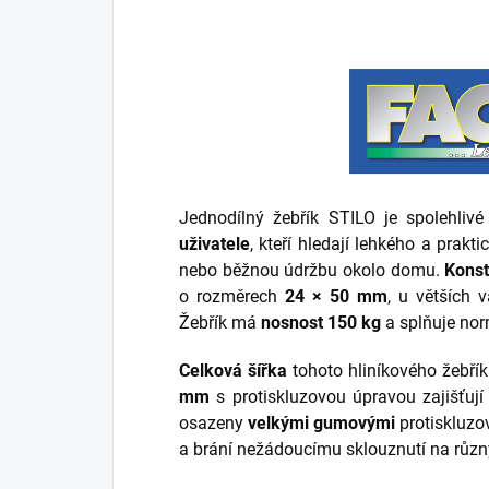
Jednodílný žebřík STILO je spolehliv
uživatele
, kteří hledají lehkého a pra
nebo běžnou údržbu okolo domu.
Kons
o rozměrech
24 × 50 mm
, u větších
Žebřík má
nosnost 150 kg
a splňuje no
Celková šířka
tohoto hliníkového žebřík
mm
s protiskluzovou úpravou zajišťují 
osazeny
velkými gumovými
protiskluz
a brání nežádoucímu sklouznutí na různ