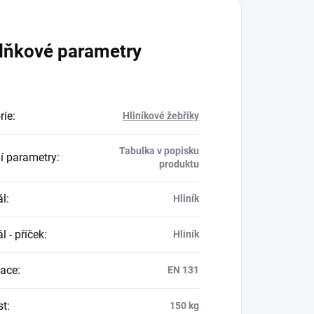
lňkové parametry
rie
:
Hliníkové žebříky
Tabulka v popisku
ní parametry
:
produktu
ál
:
Hliník
l - příček
:
Hliník
kace
:
EN 131
st
:
150 kg