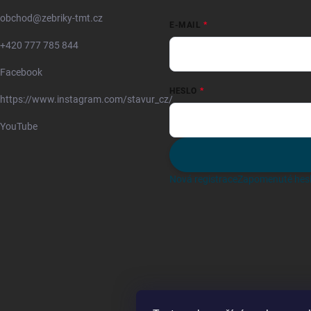
obchod
@
zebriky-tmt.cz
E-MAIL
+420 777 785 844
Facebook
HESLO
https://www.instagram.com/stavur_cz/
YouTube
Nová registrace
Zapomenuté hes