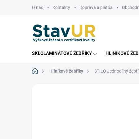
Přejít
O nás
Kontakty
Doprava a platba
Obchodn
na
obsah
SKLOLAMINÁTOVÉ ŽEBŘÍKY
HLINÍKOVÉ ŽEB
Domů
Hliníkové žebříky
STILO Jednodílný žebří
Neohodnoceno
Podrobnosti hodnoce
HOBBY