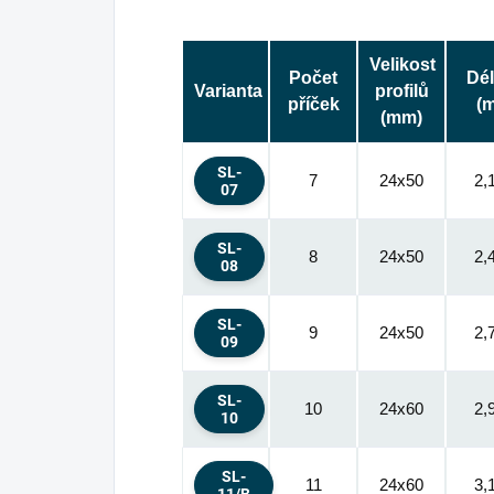
Velikost
Počet
Dé
Varianta
profilů
příček
(m
(mm)
SL-
7
24x50
2,
07
SL-
8
24x50
2,
08
SL-
9
24x50
2,
09
SL-
10
24x60
2,
10
SL-
11
24x60
3,
11/B