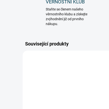
VĚŘNOSTNÍ KLUB
Staňte se členem našeho
věrnostního klubu a získejte
zvýhodnění již od prvního
nákupu.
Související produkty
901_79009
SKLADEM