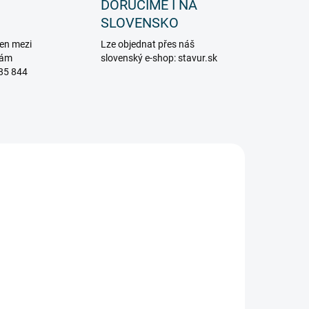
DORUČÍME I NA
SLOVENSKO
en mezi
Lze objednat přes náš
vám
slovenský e-shop: stavur.sk
85 844
5020
4907_ARH
ADEM
MOMENTÁLNĚ NEDOSTUPNÉ