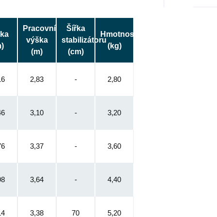
Pracovní
Šířka
lka
Hmotnost
výška
stabilizátoru
)
(kg)
(m)
(cm)
16
2,83
-
2,80
46
3,10
-
3,20
76
3,37
-
3,60
98
3,64
-
4,40
14
3,38
70
5,20