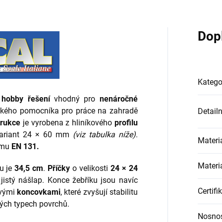
Dop
Katego
é
hobby řešení
vhodný pro
nenáročné
ktického pomocníka pro práce na zahradě
Detail
trukce
je vyrobena z hliníkového
profilu
 variant 24 × 60 mm
(viz tabulka níže)
.
Materi
rmu
EN 131.
Materiá
u je
34,5 cm
.
Příčky
o velikosti
24 × 24
jistý nášlap. Konce žebříku jsou navíc
Certifi
ovými
koncovkami
, které zvyšují stabilitu
ých typech povrchů.
Nosno