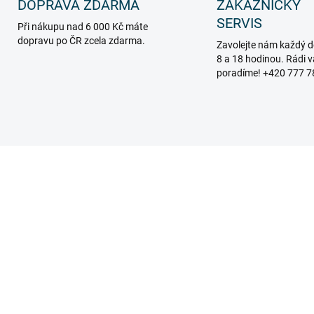
DOPRAVA ZDARMA
ZÁKAZNICKÝ
SERVIS
Při nákupu nad 6 000 Kč máte
dopravu po ČR zcela zdarma.
Zavolejte nám každý d
8 a 18 hodinou. Rádi 
poradíme! +420 777 7
909_A-S2G
910_4
MOMENTÁLNĚ NEDOSTUPNÉ
SKL