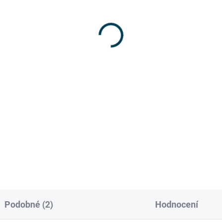
otiskluzové opěrky na
Distanční opěrka o ze
řík
1 690 Kč
630 Kč
1 396,69 Kč bez DPH
00 Kč bez DPH
Do košíku
Detail
Vyrobeno z kvalitního hliníku,
který nezatěžuje žebřík Oddal
žebřík od povrchu o cca 40 c
Ideální pro údržbu okapů a o
Zajišťuje bezpečné...
Podobné (2)
Hodnocení