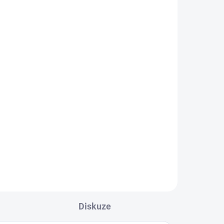
ď
Střešní hák na žebřík
2 420 Kč
2 000 Kč bez DPH
Detail
uje
m
ken
Diskuze