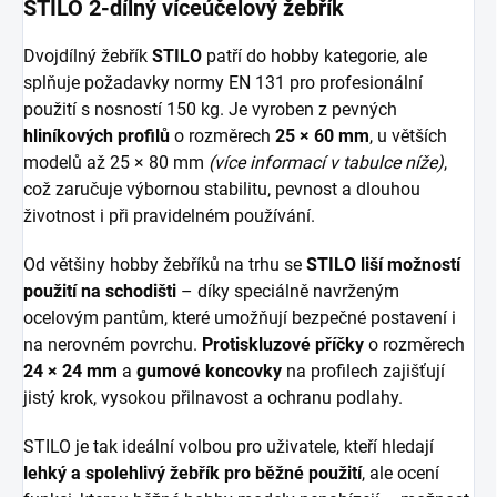
STILO 2-dílný víceúčelový žebřík
Dvojdílný žebřík
STILO
patří do hobby kategorie, ale
splňuje požadavky normy EN 131 pro profesionální
použití s nosností 150 kg. Je vyroben z pevných
hliníkových profilů
o rozměrech
25 × 60 mm
, u větších
modelů až 25 × 80 mm
(více informací v tabulce níže)
,
což zaručuje výbornou stabilitu, pevnost a dlouhou
životnost i při pravidelném používání.
Od většiny hobby žebříků na trhu se
STILO liší možností
použití na schodišti
– díky speciálně navrženým
ocelovým pantům, které umožňují bezpečné postavení i
na nerovném povrchu.
Protiskluzové příčky
o rozměrech
24 × 24 mm
a
gumové koncovky
na profilech zajišťují
jistý krok, vysokou přilnavost a ochranu podlahy.
STILO je tak ideální volbou pro uživatele, kteří hledají
lehký a spolehlivý žebřík pro běžné použití
, ale ocení