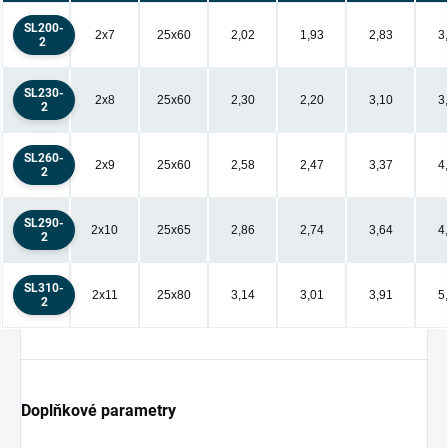
SL200-
2x7
25x60
2,02
1,93
2,83
3
2
SL230-
2x8
25x60
2,30
2,20
3,10
3
2
SL260-
2x9
25x60
2,58
2,47
3,37
4
2
SL290-
2x10
25x65
2,86
2,74
3,64
4
2
SL310-
2x11
25x80
3,14
3,01
3,91
5
2
Doplňkové parametry