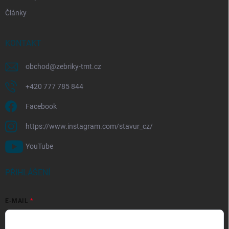
Články
KONTAKT
obchod
@
zebriky-tmt.cz
+420 777 785 844
Facebook
https://www.instagram.com/stavur_cz/
YouTube
PŘIHLÁŠENÍ
E-MAIL