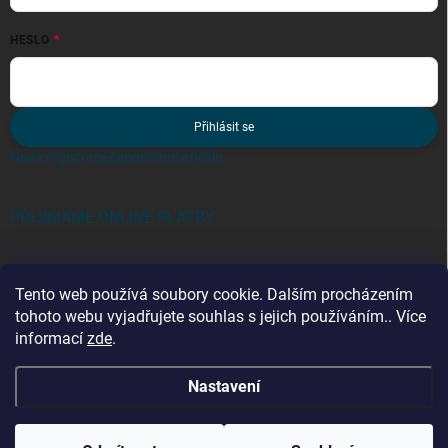
HESLO
Přihlásit se
Nová registrace
Zapomenuté heslo
PŘIJÍMÁME ONLINE PLATBY
Tento web používá soubory cookie. Dalším procházením
tohoto webu vyjadřujete souhlas s jejich používáním.. Více
informací
zde
.
Kategorie
Nastavení
Copyright 2026
zebriky-tmt.cz
. Všechna práva vyhrazena.