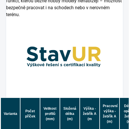
funkci, kterou běžné hobby modely nenabízejí – možnost
bezpečně pracovat i na schodech nebo v nerovném
terénu.
Pracovní
Dé
Velikost
Složená
Výška -
Počet
výška -
op
Varianta
profilů
délka
žebřík A
příček
žebřík A
že
(mm)
(m)
(m
(m)
(