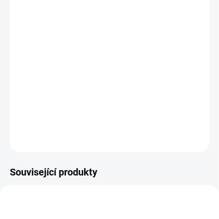
Vlastnosti šablony stručně:
Jednoduše vyvrtáte díry na panty s 35mm miskou
pantu
Možnost odsazení pantu o
3mm, 4mm, 5mm, 6mm
Šablona
používá metrické jednotky
Malé vodítka pro předvrtání šroubků
DETAILNÍ INFORMACE
ZEPTAT SE
Související produkty
11012_KHI-BIT
15004_KHC6