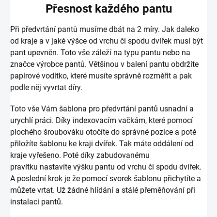
Přesnost každého pantu
Při předvrtání pantů musíme dbát na 2 míry. Jak daleko
od kraje a v jaké výšce od vrchu či spodu dvířek musí být
pant upevněn. Toto vše záleží na typu pantu nebo na
značce výrobce pantů. Většinou v balení pantu obdržíte
papírové vodítko, které musíte správně rozměřit a pak
podle něj vyvrtat díry.
Toto vše Vám šablona pro předvrtání pantů usnadní a
urychlí práci. Díky indexovacím vačkám, které pomocí
plochého šroubováku otočíte do správné pozice a poté
přiložíte šablonu ke kraji dvířek. Tak máte oddálení od
kraje vyřešeno. Poté díky zabudovanému
pravítku nastavíte výšku pantu od vrchu či spodu dvířek.
A poslední krok je že pomocí svorek šablonu přichytíte a
můžete vrtat. Už žádné hlídání a stálé přeměňování při
instalaci pantů.