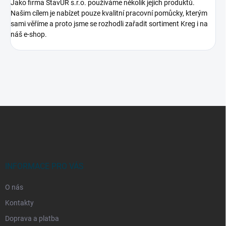
Jako firma StavUR s.r.o. používáme několik jejich produktů.
Našim cílem je nabízet pouze kvalitní pracovní pomůcky, kterým
sami věříme a proto jsme se rozhodli zařadit sortiment Kreg i na
náš e-shop.
Z
á
p
a
t
í
INFORMACE PRO VÁS
O nás
Kontakty
Doprava a platba