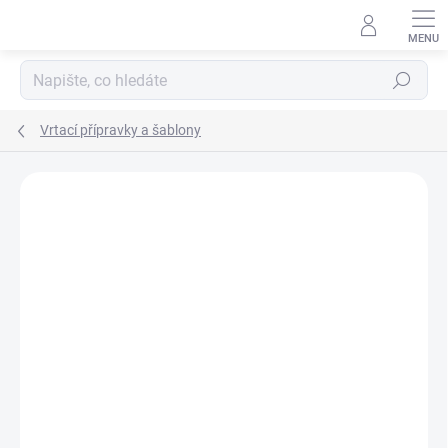
Přejít
na
obsah
Hledat
Vrtací přípravky a šablony
Podrobnosti hodnocení
Neohodnoceno
ZNAČKA:
KREG