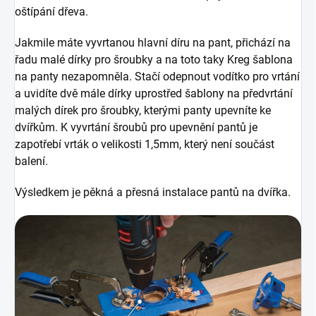
oštípání dřeva.
Jakmile máte vyvrtanou hlavní díru na pant, přichází na
řadu malé dírky pro šroubky a na toto taky Kreg šablona
na panty nezapomněla. Stačí odepnout vodítko pro vrtání
a uvidíte dvě mále dírky uprostřed šablony na předvrtání
malých dírek pro šroubky, kterými panty upevníte ke
dvířkům. K vyvrtání šroubů pro upevnění pantů je
zapotřebí vrták o velikosti 1,5mm, který není součást
balení.
Výsledkem je pěkná a přesná instalace pantů na dvířka.