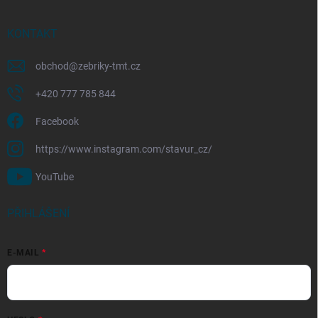
KONTAKT
obchod
@
zebriky-tmt.cz
+420 777 785 844
Facebook
https://www.instagram.com/stavur_cz/
YouTube
PŘIHLÁŠENÍ
E-MAIL