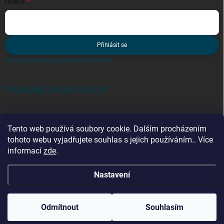
HESLO
Přihlásit se
Nová registrace
Zapomenuté heslo
PŘIJÍMÁME ONLINE PLATBY
Tento web používá soubory cookie. Dalším procházením
tohoto webu vyjadřujete souhlas s jejich používáním.. Více
informací
zde
.
Kategorie
Nastavení
Copyright 2026
zebriky-tmt.cz
. Všechna práva vyhrazena.
Odmítnout
Souhlasím
Vytvořil Shoptet