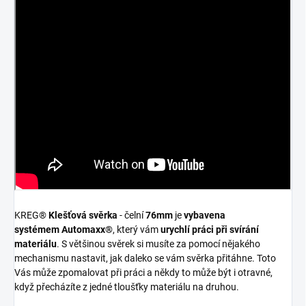
KREG®
Klešťová svěrka
- čelní
76mm
je
vybavena
systémem
Automaxx®
, který vám
urychlí práci při svírání
materiálu
. S většinou svěrek si musíte za pomocí nějakého
mechanismu nastavit, jak daleko se vám svěrka přitáhne. Toto
Vás může zpomalovat při práci a někdy to může být i otravné,
když přecházíte z jedné tloušťky materiálu na druhou.