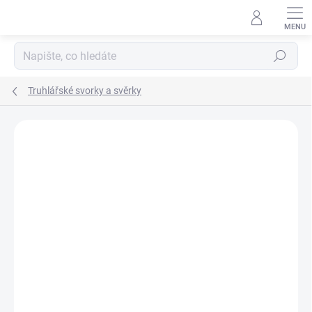
Přejít
na
obsah
Hledat
Truhlářské svorky a svěrky
Podrobnosti hodnocení
Neohodnoceno
ZNAČKA:
KREG