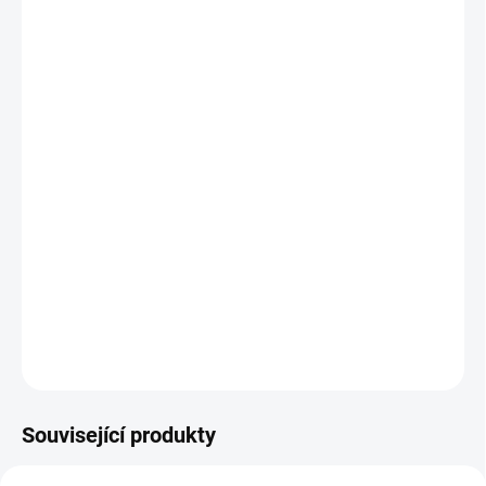
12.8.2026
MOŽNOSTI
DORUČENÍ
−
+
Přidat do košíku
Rychlé svírání
Dosah 76mm
Maximální rozevření čelistí 73mm
Nastavte si sílu svírání
DETAILNÍ INFORMACE
ZEPTAT SE
Související produkty