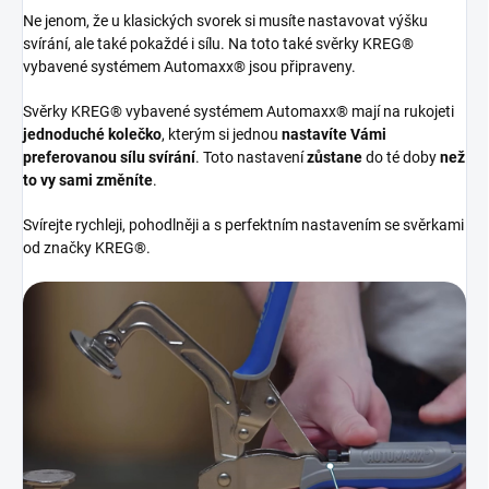
Ne jenom, že u klasických svorek si musíte nastavovat výšku
svírání, ale také pokaždé i sílu. Na toto také svěrky KREG®
vybavené systémem Automaxx® jsou připraveny.
Svěrky KREG® vybavené systémem Automaxx® mají na rukojeti
jednoduché kolečko
, kterým si jednou
nastavíte Vámi
preferovanou sílu svírání
. Toto nastavení
zůstane
do té doby
než
to vy sami změníte
.
Svírejte rychleji, pohodlněji a s perfektním nastavením se svěrkami
od značky KREG®.