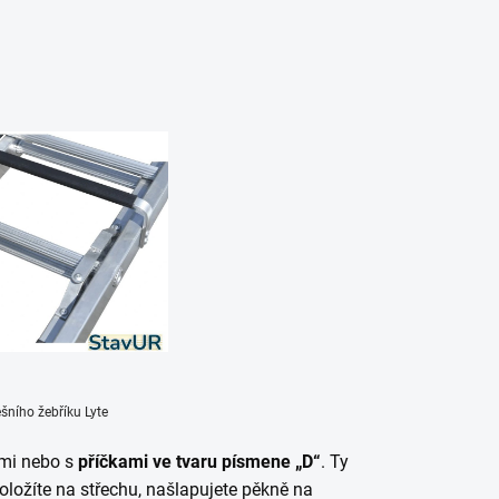
ího žebříku Lyte
ami nebo s
příčkami ve tvaru písmene „D“
. Ty
oložíte na střechu, našlapujete pěkně na