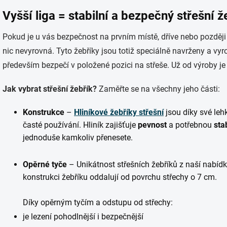
Vyšší liga = stabilní a bezpečný střešní 
Pokud je u vás bezpečnost na prvním místě, dříve nebo později
nic nevyrovná. Tyto žebříky jsou totiž speciálně navrženy a vyr
především bezpečí v položené pozici na střeše. Už od výroby je 
Jak vybrat střešní žebřík?
Zaměřte se na všechny jeho části:
Konstrukce
–
Hliníkové žebříky střešní
jsou díky své leh
časté používání. Hliník zajišťuje
pevnost
a potřebnou
stab
jednoduše kamkoliv přenesete.
Opěrné tyče
– Unikátnost střešních žebříků z naší nabíd
konstrukci žebříku oddalují od povrchu střechy o 7 cm.
Díky opěrným tyčím a odstupu od střechy:
je lezení pohodlnější i bezpečnější