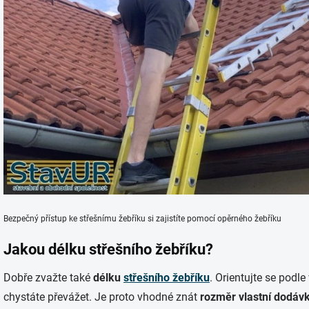
Bezpečný přístup ke střešnímu žebříku si zajistíte pomocí opěrného žebříku
Jakou délku střešního žebříku?
Dobře zvažte také
délku
střešního žebříku
. Orientujte se podle 
chystáte převážet. Je proto vhodné znát
rozměr vlastní dodáv