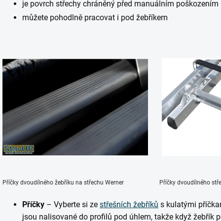
je povrch střechy chráněný před manuálním poškozením
můžete pohodlně pracovat i pod žebříkem
Příčky dvoudílného žebříku na střechu Werner Příčky dvoudílného střešn
Příčky
– Vyberte si ze
střešních žebříků
s kulatými příčk
jsou nalisované do profilů pod úhlem, takže když žebřík p