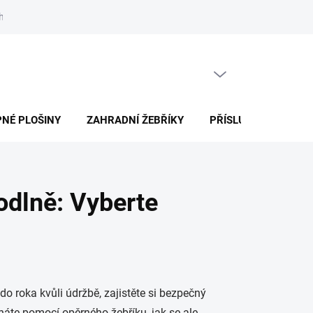
h údajů
Jak nakupovat
Články
PRÁZDNÝ KOŠÍK
NÁKUPNÍ
KOŠÍK
NÉ PLOŠINY
ZAHRADNÍ ŽEBŘÍKY
PŘÍSLUŠENSTVÍ
odlně: Vyberte
do roka kvůli údržbě, zajistěte si bezpečný
áte pomocí opěrného žebříku, jak se ale