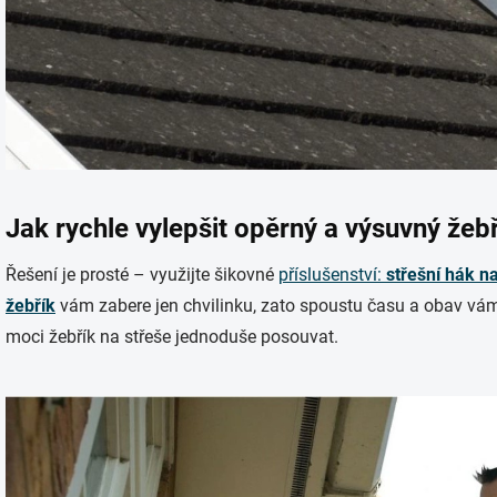
Jak rychle vylepšit opěrný a výsuvný žeb
Řešení je prosté – využijte šikovné
příslušenství:
střešní hák n
žebřík
vám zabere jen chvilinku, zato spoustu času a obav vá
moci žebřík na střeše jednoduše posouvat.