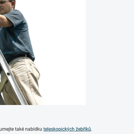
koumejte také nabídku
teleskopických žebříků
.