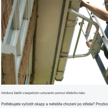
Hliníkový žebřík s bezpečným uchycením pomocí střešního háku
Potřebujete vyčistit okapy a neřešíte chození po střeše? Proz