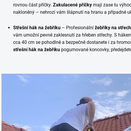
rovnou část příčky.
Zakulacené příčky
mají zase tu výhodu
nakloněný – nehrozí vám šlápnutí na hranu a případné uk
Střešní hák na žebříku
– Profesionální
žebříky na střec
vám umožní pevné zaklesnutí za hřeben střechy. S háke
cca 40 cm
se
pohodlně a bezpečně dostanete i za hromosv
střešní hák na žebříku
pogumované koncovky, předejdete 