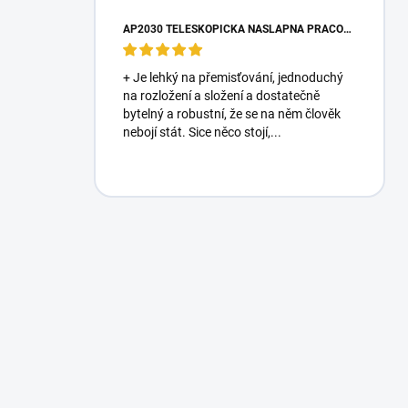
AP2030 TELESKOPICKÁ NÁŠLAPNÁ PRACOVNÍ PLOŠINA
+ Je lehký na přemisťování, jednoduchý
na rozložení a složení a dostatečně
bytelný a robustní, že se na něm člověk
nebojí stát. Sice něco stojí,...