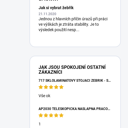
Jak si vybrat žebřík
21.11.2020
Jednou z hlavních příčin úrazů při práci
ve výškách je ztráta stability. Je to
výsledek použití nesp...
JAK JSOU SPOKOJENÍ OSTATNÍ
ZÁKAZNÍCI
717 SKLOLAMINÁTOVÝ STOJACÍ ŽEBŘÍK - SCHŮDKY 4 STUPNĚ
Vše ok
AP2030 TELESKOPICKÁ NÁŠLAPNÁ PRACOVNÍ PLOŠINA
1