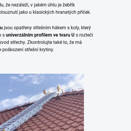
, že nezáleží, v jakém úhlu je žebřík
louznutí jako u klasických hranatých příček.
hu
jsou opatřeny střešním hákem s koly, který
m s
univerzálním profilem ve tvaru U
s roztečí
od střechy. Zkontrolujte také to, že má
poškození střešní krytiny.