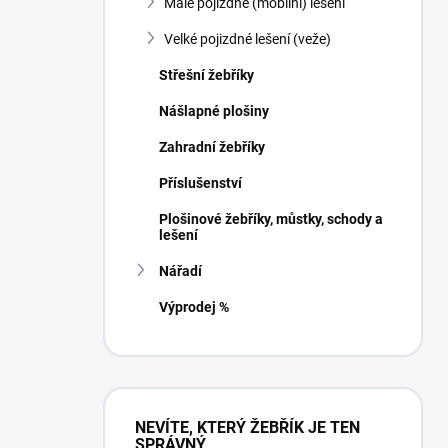
Malé pojizdné (mobilní) lešení
í
p
Velké pojizdné lešení (veže)
a
n
Střešní žebříky
e
Nášlapné plošiny
l
Zahradní žebříky
Příslušenství
Plošinové žebříky, můstky, schody a
lešení
Nářadí
Výprodej %
NEVÍTE, KTERÝ ŽEBŘÍK JE TEN
SPRÁVNÝ