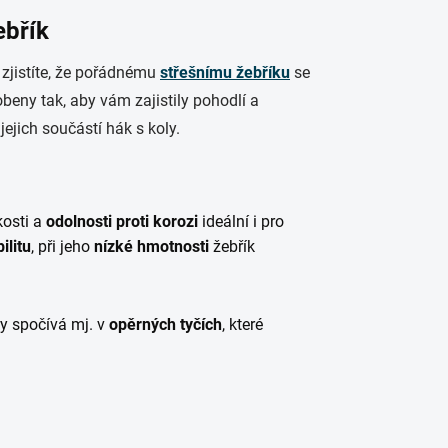
žebřík
 zjistíte, že pořádnému
střešnímu žebříku
se
obeny tak, aby vám zajistily pohodlí a
jejich součástí hák s koly.
kosti a
odolnosti proti korozi
ideální i pro
ilitu
, při jeho
nízké hmotnosti
žebřík
ky spočívá mj. v
opěrných tyčích
, které