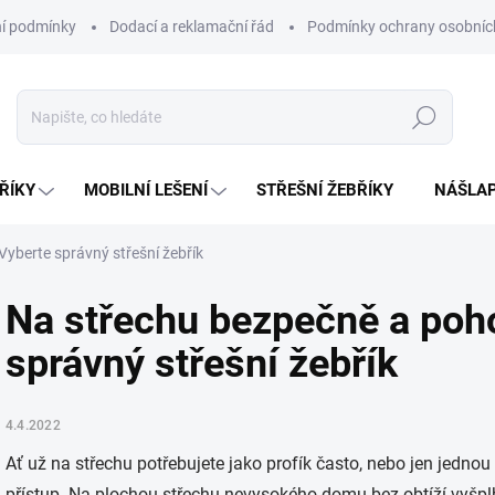
í podmínky
Dodací a reklamační řád
Podmínky ochrany osobníc
Hledat
ŘÍKY
MOBILNÍ LEŠENÍ
STŘEŠNÍ ŽEBŘÍKY
NÁŠLAP
yberte správný střešní žebřík
Na střechu bezpečně a poh
správný střešní žebřík
4.4.2022
Ať už na střechu potřebujete jako profík často, nebo jen jednou 
přístup. Na plochou střechu nevysokého domu bez obtíží vyšplh