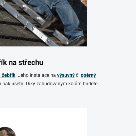
řík na střechu
a žebřík
.
Jeho instalace na
výsuvný
či
opěrný
m pak ušetří. Díky zabudovaným kolům budete