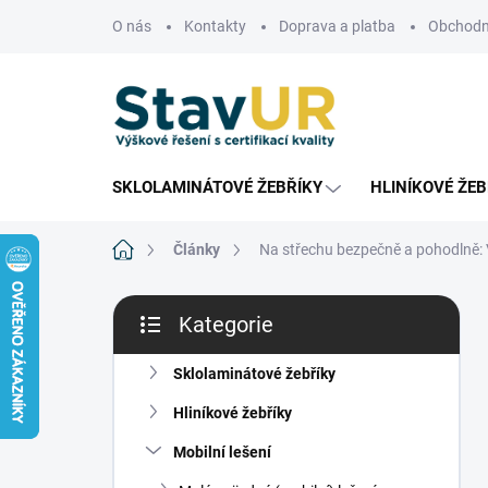
Přejít
O nás
Kontakty
Doprava a platba
Obchodn
na
obsah
SKLOLAMINÁTOVÉ ŽEBŘÍKY
HLINÍKOVÉ ŽEB
Domů
Články
Na střechu bezpečně a pohodlně: V
P
Kategorie
o
Přeskočit
s
kategorie
t
Sklolaminátové žebříky
r
Hliníkové žebříky
a
n
Mobilní lešení
n