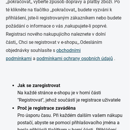
,,pokračovat,, vyberte způsob dopravy a platby zboží. Po
té klikněte na tlačítko ,,pokračovat,, budete vyzváni k
přihlášení, jste-li registrovaným zákazníkem nebo budete
požádání o informace o vás ,nakupujete-li poprvé.
Registraci nového nakupujícího naleznete v dolní
části,, Chci se registrovat v e-shopu
,,.Odesláním
objednávky souhlasíte s
obchodními
podmínkami
a
podmínkami ochrany osobních údajů
.
Jak se zaregistrovat
Na každé stránce e-shopu je v horní části
"Registrovat", jehož součástí je registrace uživatele
Proč je registrace zaváděna
Pro úsporu času. Při každém dalším vašem nákupu
postačí, abyste se pomocí přihlašovacího jména a
hesla přihlásili tlačítkem v horní části ,,Přihlášení,,,