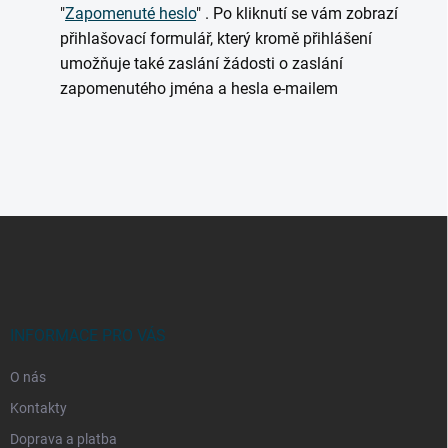
"
Zapomenuté heslo
" . Po kliknutí se vám zobrazí
přihlašovací formulář, který kromě přihlášení
umožňuje také zaslání žádosti o zaslání
zapomenutého jména a hesla e-mailem
Z
á
p
a
t
í
INFORMACE PRO VÁS
O nás
Kontakty
Doprava a platba