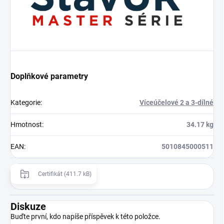
Doplňkové parametry
Kategorie
:
Víceúčelové 2 a 3-dílné
Hmotnost
:
34.17 kg
EAN
:
5010845000511
Certifikát (411.7 kB)
Diskuze
Buďte první, kdo napíše příspěvek k této položce.