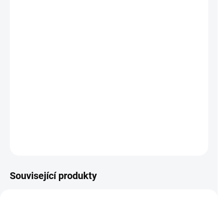
MOŽNOSTI
DORUČENÍ
Žebřík nabízí 4 různé pozice rozložení
Vroubkované příčky ve tvaru písmene D s optimálním
sklonem pro pohodlnost
Kovová vzpěra pro zvýšenou stabilitu
Veliké gumové nohy stabilizátoru zajistí bezpečnost a
stabilitu
Certifikovaný podle normy EN131
DETAILNÍ INFORMACE
ZEPTAT SE
Související produkty
3911_APP
901_79009