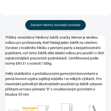
Zobrazit všechny související produkty
Třídílný víceúčelový hliníkový žebřík značky Werner je skvělou
volbou pro profesionály, kteří hledají jeden žebřík na všechno.
Vyroben z kvalitního hliníku s pevnými panty a bezpečnostními
pojistkami, což tento žebřík délá ideální volbou pro použití i v těch
nejnáročnějších pracovních podmínkách. Certifikovaná podle
normy EN131 s nosnotí 150kg.
Velký stabilizátor s protiskluzovými gumovými koncovkami a
pevná kovová vzpěra zajišťují stabilitu i ve velkých výškách. Pro
maximální pohodlí při dlouhodobém používání je žebřík vybaven
příčkami ve tvaru písmene "D" s vroubkovaným povrchem o
hloubce 35 mm.