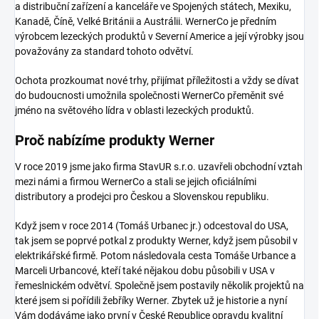
a distribuční zařízení a kanceláře ve Spojených státech, Mexiku,
Kanadě, Číně, Velké Británii a Austrálii. WernerCo je předním
výrobcem lezeckých produktů v Severní Americe a její výrobky jsou
považovány za standard tohoto odvětví.
Ochota prozkoumat nové trhy, přijímat příležitosti a vždy se dívat
do budoucnosti umožnila společnosti WernerCo přeměnit své
jméno na světového lídra v oblasti lezeckých produktů.
Proč nabízíme produkty Werner
V roce 2019 jsme jako firma StavUR s.r.o. uzavřeli obchodní vztah
mezi námi a firmou WernerCo a stali se jejich oficiálními
distributory a prodejci pro Českou a Slovenskou republiku.
Když jsem v roce 2014 (Tomáš Urbanec jr.) odcestoval do USA,
tak jsem se poprvé potkal z produkty Werner, když jsem působil v
elektrikářské firmě. Potom následovala cesta Tomáše Urbance a
Marceli Urbancové, kteří také nějakou dobu působili v USA v
řemeslnickém odvětví. Společně jsem postavily několik projektů na
které jsem si pořídili žebříky Werner. Zbytek už je historie a nyní
Vám dodáváme jako první v České Republice opravdu kvalitní