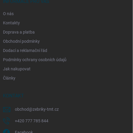
í
INFORMACE PRO VÁS
O nás
Kontakty
Doprava a platba
Obchodní podmínky
Dodací a reklamační řád
Podmínky ochrany osobních údajů
Jak nakupovat
Články
KONTAKT
obchod
@
zebriky-tmt.cz
+420 777 785 844
Facebook