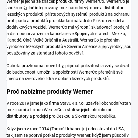
Werner je jedna ze značek produktů firmy WernerCo. WernerCo je
soukromý,plně integrovaný, mezinárodní výrobce a distributor
lezeckých produktů, přístupových systémů, produktů na ochranu
proti pádu a produktů pro ukládání nářadí do Pick-up vozidel a
dodávkových vozidel. WernerCo má výrobní, skladovací, prodejní
a distribuční zařízení a kanceláře ve Spojených státech, Mexiku,
Kanadě, Číně, Velké Británii a Austrálii. WernerCo je předním
výrobcem lezeckých produktů v Severní Americe a její výrobky jsou
považovány za standard tohoto odvětví.
Ochota prozkoumat nové trhy, přijímat příležitosti a vždy se dívat
do budoucnosti umožnila společnosti WernerCo přeměnit své
jméno na světového lídra v oblasti lezeckých produktů.
Proč nabízíme produkty Werner
V roce 2019 jsme jako firma StavUR s.r.o. uzavřeli obchodní vztah
mezi námi a firmou WernerCo a stali se jejich oficiálními
distributory a prodejci pro Českou a Slovenskou republiku.
Když jsem v roce 2014 (Tomáš Urbanec jr.) odcestoval do USA,
tak jsem se poprvé potkal z produkty Werner, když jsem působil v