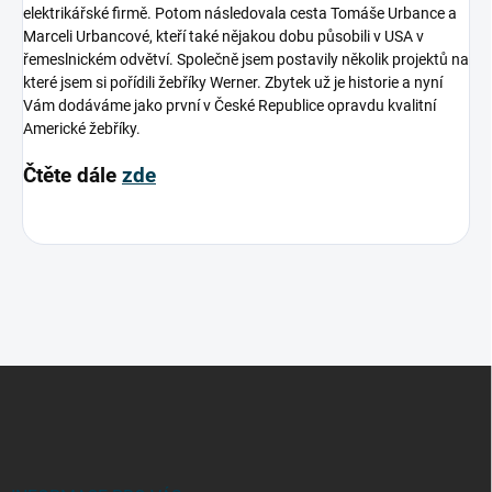
elektrikářské firmě. Potom následovala cesta Tomáše Urbance a
Marceli Urbancové, kteří také nějakou dobu působili v USA v
řemeslnickém odvětví. Společně jsem postavily několik projektů na
které jsem si pořídili žebříky Werner. Zbytek už je historie a nyní
Vám dodáváme jako první v České Republice opravdu kvalitní
Americké žebříky.
Čtěte dále
zde
Z
á
p
a
t