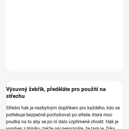
Vlastnosti střešního háku stručně:
Vhodný pro většinou výsuvných žebříků
Jednoduchá instalace
Součástí balení je vše potřebné pro instalaci
DETAILNÍ INFORMACE
ZEPTAT SE
Výsuvný žebřík, předěláte pro použití na
střechu
Střešní hák je nezbytným doplňkem pro každého, kdo se
potřebuje bezpečně pochybovat po střeše, která moc
prudká na to aby se po ní dalo vzpřímeně chodit. Hák je
vyroben z hliníku, takže ani nepoznáte, že tam je. Díky