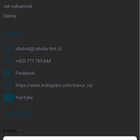
Jak nakupovat
Články
KONTAKT
obchod
@
zebriky-tmt.cz
+420 777 785 844
Facebook
https://www.instagram.com/stavur_cz/
YouTube
PŘIHLÁŠENÍ
E-MAIL