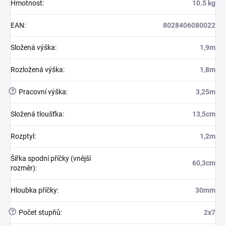
Hmotnost
:
10.5 kg
EAN
:
8028406080022
Složená výška
:
1,9m
Rozložená výška
:
1,8m
?
Pracovní výška
:
3,25m
Složená tloušťka
:
13,5cm
Rozptyl
:
1,2m
Šířka spodní příčky (vnější
60,3cm
rozměr)
:
Hloubka příčky
:
30mm
?
Počet stupňů
:
2x7