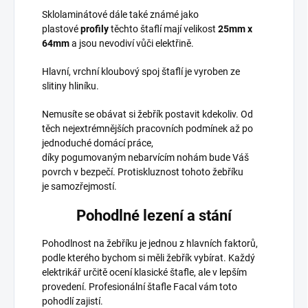
Sklolaminátové dále také známé jako
plastové
profily
těchto štaflí mají velikost
25mm x
64mm
a jsou nevodiví vůči elektřině.
Hlavní, vrchní kloubový spoj štaflí je vyroben ze
slitiny hliníku.
Nemusíte se obávat si žebřík postavit kdekoliv. Od
těch nejextrémnějších pracovních podmínek až po
jednoduché domácí práce,
díky pogumovaným nebarvícím nohám bude Váš
povrch v bezpečí. Protiskluznost tohoto žebříku
je samozřejmostí.
Pohodlné lezení a stání
Pohodlnost na žebříku je jednou z hlavních faktorů,
podle kterého bychom si měli žebřík vybírat. Každý
elektrikář určitě ocení klasické štafle, ale v lepším
provedení. Profesionální štafle Facal vám toto
pohodlí zajistí.