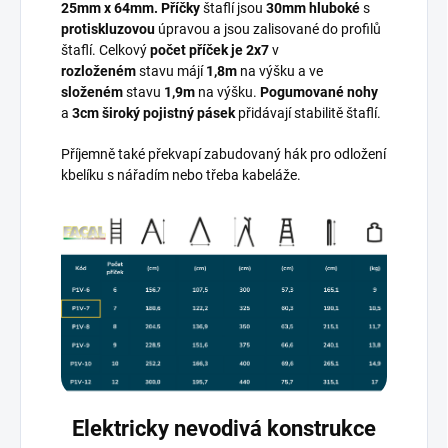
25mm x 64mm. Příčky
štaflí jsou
30mm hluboké
s
protiskluzovou
úpravou a jsou zalisované do profilů
štaflí. Celkový
počet příček je 2x7
v
rozloženém
stavu májí
1,8m
na výšku a ve
složeném
stavu
1,9m
na výšku.
Pogumované nohy
a
3cm široký pojistný pásek
přidávají stabilitě štaflí.
Příjemně také překvapí zabudovaný hák pro odložení
kbelíku s nářadím nebo třeba kabeláže.
Elektricky nevodivá konstrukce