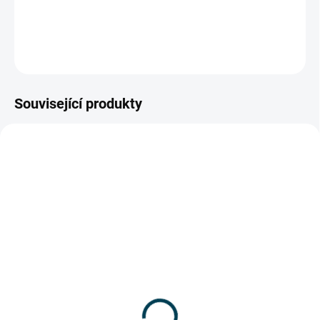
DETAILNÍ INFORMACE
ZEPTAT SE
Související produkty
3101_P1V-6
3103_P1V-10
ZDARMA
ZDARMA
VYPRODÁNO
SKLADEM
Sklolaminátové štafle
Sklolaminátové štafle
2x6 Profi Facal
2x10 Profi Facal
5 640 Kč
8 856 Kč
4 661,16 Kč bez DPH
7 319,01 Kč bez DPH