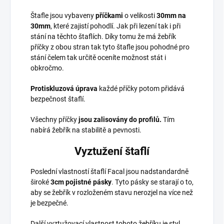
Štafle jsou vybaveny
příčkami
o velikosti
30mm na
30mm
, které zajistí pohodlí. Jak při lezení tak i při
stání na těchto štaflích. Díky tomu že má žebřík
příčky z obou stran tak tyto štafle jsou pohodné pro
stání čelem tak určitě oceníte možnost stát i
obkročmo.
Protiskluzová úprava
každé příčky potom přidává
bezpečnost štaflí.
Všechny příčky
jsou zalisovány do profilů.
Tím
nabírá žebřík na stabilitě a pevnosti.
Vyztužení štaflí
Poslední vlastností štaflí Facal jsou nadstandardně
široké
3cm pojistné pásky
. Tyto pásky se starají o to,
aby se žebřík v rozloženém stavu nerozjel na více než
je bezpečné.
Další vyztužovací vlastnost tohoto žebříku je styl