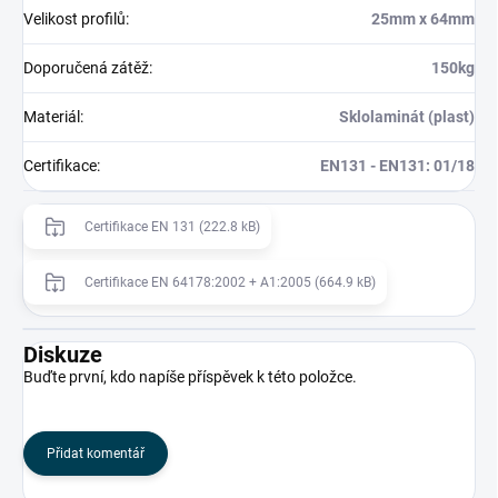
Velikost profilů
:
25mm x 64mm
Doporučená zátěž
:
150kg
Materiál
:
Sklolaminát (plast)
Certifikace
:
EN131 - EN131: 01/18
Certifikace EN 131 (222.8 kB)
Certifikace EN 64178:2002 + A1:2005 (664.9 kB)
Diskuze
Buďte první, kdo napíše příspěvek k této položce.
Přidat komentář