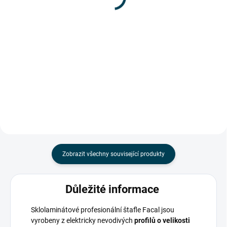
Detail
Do košíku
Vlastnosti štaflí stručně:
Prodej ukončen, skladem už jen
Elektricky nevodivý, extrémně
posledních pár kusů za
pevný a odolný žebřík ze
zvýhodněnou cenu. Vlastnosti
skleněných vláken (sklolaminát)
štaflí stručně: Elektricky nevodivý,
zajistí...
extrémně pevný a...
Zobrazit všechny související produkty
Důležité informace
Sklolaminátové profesionální štafle Facal jsou
vyrobeny z elektricky nevodivých
profilů
o velikosti