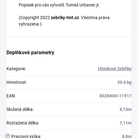
Popisek pro vás vytvořil: Tomáš Urbanec jr.
(Copyright 2022
zebriky-tmt.cz
. Všechna práva
vyhrazena.)
Doplňkové parametry
Kategorie
:
Hliníkové žebříky
Hmotnost
:
30.6 kg
EAN
:
8028406111917
Složená délka
:
4,13m
Roztažená délka
:
7,11m
?
Pracovní výška
:
8,0m