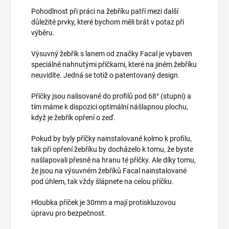
Pohodlnost při práci na žebříku patří mezi další
důležité prvky, které bychom měli brát v potaz při
výběru.
Výsuvný žebřík s lanem od značky Facal je vybaven
speciálně nahnutými příčkami, které na jiném žebříku
neuvidíte. Jedná se totiž o patentovaný design.
Příčky jsou nalisované do profilů pod 68
° (stupni) a
tím máme k dispozici optimální nášlapnou plochu,
když je žebřík opření o zeď.
Pokud by byly příčky nainstalované kolmo k profilu,
tak při opření žebříku by docházelo k tomu, že byste
našlapovali přesně na hranu té příčky. Ale díky tomu,
že jsou na výsuvném žebříků Facal nainstalované
pod úhlem, tak vždy šlápnete na celou příčku.
Hloubka příček je 30mm a mají protiskluzovou
úpravu pro bezpečnost.