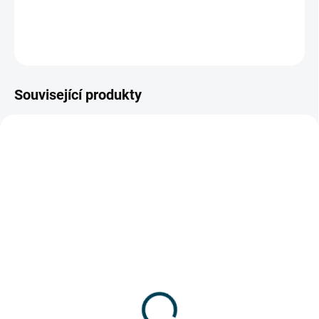
DETAILNÍ INFORMACE
ZEPTAT SE
Související produkty
3201_R35-2S
3203_R44-2S
ZDARMA
ZDARMA
MOMENTÁLNĚ NEDOSTUPNÉ
MOMENTÁLNĚ NEDOSTUPNÉ
Hliníkový výsuvný žebřík
Hliníkový výsuvný žebřík
s lanem 3,53m 2x11
s lanem 4,43m 2x14
příček - roller
příček - roller
16 500 Kč
17 540 Kč