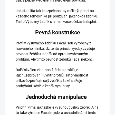
velice pěkně vyrovnat na nerovném povrchu.
Jak stabilita tak i bezpečnost by měli být prioritou
každého řemeslníka při používání jakéhokoli žebříku.
Tento Výsuvný žebřík s lanem vaše očekávání splní.
Pevná konstrukce
Profily výsuvného žebříku Facal jsou vyrobeny z
lisovaného hliníku. Už tento princip výroby zvyšuje
pevnost žebříku, například oproti svařovaným
profilům. Ale tímto pevnost žebříků Facal nekončí.
Další skvělou vlastností těchto profilů je
jejich
„žebrovaní“ uvnitř profilů. Tato vlastnost
celkově zpevňuje celý žebřík a také snižuje
prohýbání, když je žebřík vysunutý.
Jednoduchá manipulace
Všichni víme, jak těžké je vysunout veliký žebřík. A na
to také výrobce Facal myslel a usnadnil nám i tento