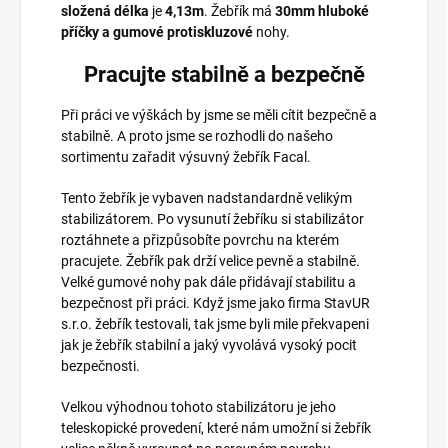
složená délka
je
4,13m
. Žebřík má
30mm hluboké
příčky a gumové protiskluzové
nohy.
Pracujte stabilně a bezpečně
Při práci ve výškách by jsme se měli cítit bezpečně a
stabilně. A proto jsme se rozhodli do našeho
sortimentu zařadit výsuvný žebřík Facal.
Tento žebřík je vybaven nadstandardně velikým
stabilizátorem. Po vysunutí žebříku si stabilizátor
roztáhnete a přizpůsobíte povrchu na kterém
pracujete. Žebřík pak drží velice pevně a stabilně.
Velké gumové nohy pak dále přidávají stabilitu a
bezpečnost při práci. Když jsme jako firma StavUR
s.r.o. žebřík testovali, tak jsme byli mile překvapeni
jak je žebřík stabilní a jaký vyvolává vysoký pocit
bezpečnosti.
Velkou výhodnou tohoto stabilizátoru je jeho
teleskopické provedení, které nám umožní si žebřík