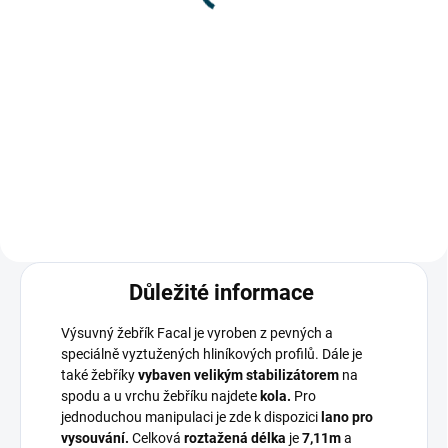
13 636,36 Kč bez DPH
14 495,87 Kč bez DPH
Detail
Detail
Vlastnosti výsuvného žebříku
Vlastnosti výsuvného žebříku
stručně: Celková roztažená délka
stručně: Celková roztažená délka
žebříku je 5,9m Jednoduché
žebříku je 7,71 m Jednoduché
vysouvání za pomocí lana Žebřík
vysouvání za pomocí lana Žebřík
je vybaven koly pro...
je vybaven koly pro...
Důležité informace
Výsuvný žebřík Facal je vyroben z pevných a
speciálně vyztužených hliníkových profilů. Dále je
také žebříky
vybaven velikým stabilizátorem
na
spodu a u vrchu žebříku najdete
kola.
Pro
jednoduchou manipulaci je zde k dispozici
lano pro
vysouvání.
Celková
roztažená délka
je
7,11m
a