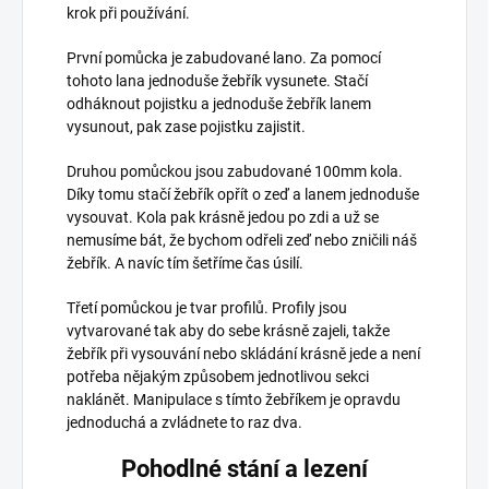
krok při používání.
První pomůcka je zabudované lano. Za pomocí
tohoto lana jednoduše žebřík vysunete. Stačí
odháknout pojistku a jednoduše žebřík lanem
vysunout, pak zase pojistku zajistit.
Druhou pomůckou jsou zabudované 100mm kola.
Díky tomu stačí žebřík opřít o zeď a lanem jednoduše
vysouvat. Kola pak krásně jedou po zdi a už se
nemusíme bát, že bychom odřeli zeď nebo zničili náš
žebřík. A navíc tím šetříme čas úsilí.
Třetí pomůckou je tvar profilů. Profily jsou
vytvarované tak aby do sebe krásně zajeli, takže
žebřík při vysouvání nebo skládání krásně jede a není
potřeba nějakým způsobem jednotlivou sekci
naklánět. Manipulace s tímto žebříkem je opravdu
jednoduchá a zvládnete to raz dva.
Pohodlné stání a lezení