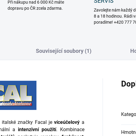
SERVIS
Při nákupu nad 6 000 Kč máte
dopravu po ČR zcela zdarma.
Zavolejte nám každý d
8 a 18 hodinou. Rádi 
poradíme! +420 777 7
Související soubory (1)
H
Dop
Katego
italské značky Facal je
víceúčelový
a
onální a
intenzivní použití
. Kombinace
Hmotn