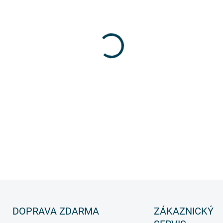
Hliníkový teleskopický ž
víceúčelové řešen
í pro pr
konstrukci je
snadno přeno
nerovném terénu. Lze jej pou
131
a má nosnost
150 kg.
DETAILNÍ INFORMACE
DOPRAVA ZDARMA
ZÁKAZNICKÝ