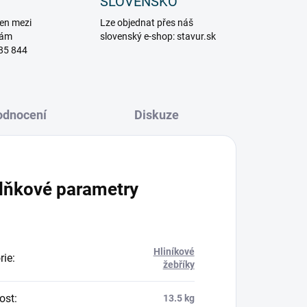
SLOVENSKO
en mezi
Lze objednat přes náš
vám
slovenský e-shop: stavur.sk
85 844
odnocení
Diskuze
lňkové parametry
Hliníkové
rie
:
žebříky
ost
:
13.5 kg