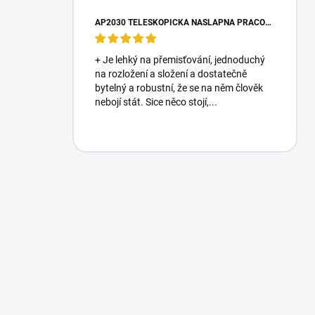
AP2030 TELESKOPICKÁ NÁŠLAPNÁ PRACOVNÍ PLOŠINA
+ Je lehký na přemisťování, jednoduchý
na rozložení a složení a dostatečně
bytelný a robustní, že se na něm člověk
nebojí stát. Sice něco stojí,...