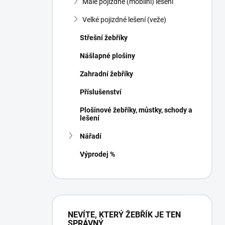
Malé pojizdné (mobilní) lešení
í
p
Velké pojizdné lešení (veže)
a
n
Střešní žebříky
e
Nášlapné plošiny
l
Zahradní žebříky
Příslušenství
Plošinové žebříky, můstky, schody a
lešení
Nářadí
Výprodej %
NEVÍTE, KTERÝ ŽEBŘÍK JE TEN
SPRÁVNÝ