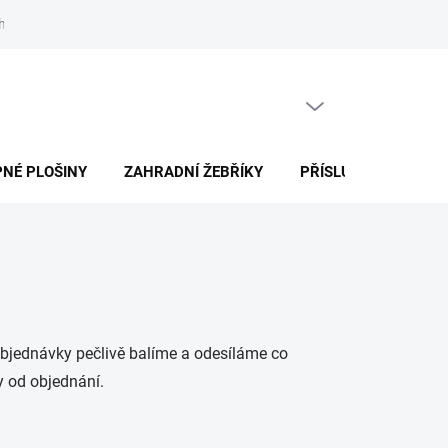
h údajů
Jak nakupovat
Články
PRÁZDNÝ KOŠÍK
NÁKUPNÍ
KOŠÍK
NÉ PLOŠINY
ZAHRADNÍ ŽEBŘÍKY
PŘÍSLUŠENSTVÍ
objednávky pečlivě balíme a odesíláme co
y od objednání.