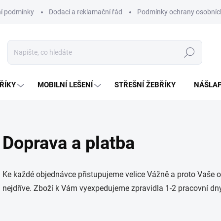
í podmínky
Dodací a reklamační řád
Podmínky ochrany osobníc
Hledat
ŘÍKY
MOBILNÍ LEŠENÍ
STŘEŠNÍ ŽEBŘÍKY
NÁŠLAP
Doprava a platba
Ke každé objednávce přistupujeme velice Vážně a proto Vaše 
nejdříve. Zboží k Vám vyexpedujeme zpravidla 1-2 pracovní dn