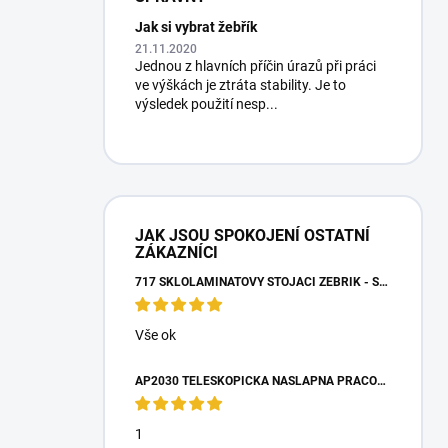
Jak si vybrat žebřík
21.11.2020
Jednou z hlavních příčin úrazů při práci
ve výškách je ztráta stability. Je to
výsledek použití nesp...
JAK JSOU SPOKOJENÍ OSTATNÍ
ZÁKAZNÍCI
717 SKLOLAMINÁTOVÝ STOJACÍ ŽEBŘÍK - SCHŮDKY 4 STUPNĚ
Vše ok
AP2030 TELESKOPICKÁ NÁŠLAPNÁ PRACOVNÍ PLOŠINA
1