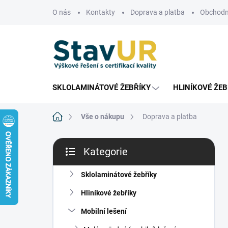
Přejít
O nás
Kontakty
Doprava a platba
Obchodn
na
obsah
SKLOLAMINÁTOVÉ ŽEBŘÍKY
HLINÍKOVÉ ŽEB
Domů
Vše o nákupu
Doprava a platba
P
Kategorie
o
Přeskočit
s
kategorie
t
Sklolaminátové žebříky
r
Hliníkové žebříky
a
n
Mobilní lešení
n