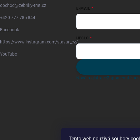
obchod
@
zebriky-tmt.cz
E-MAIL
+420 777 785 844
Facebook
HESLO
https://www.instagram.com/stavur_cz/
YouTube
Nová registrace
Zapomenuté hes
Tento web používá soubory cook