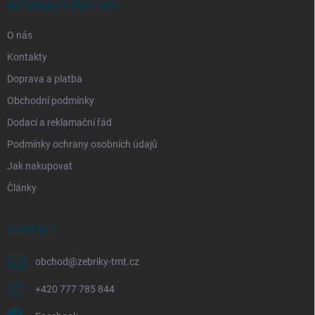
í
INFORMACE PRO VÁS
O nás
Kontakty
Doprava a platba
Obchodní podmínky
Dodací a reklamační řád
Podmínky ochrany osobních údajů
Jak nakupovat
Články
KONTAKT
obchod
@
zebriky-tmt.cz
+420 777 785 844