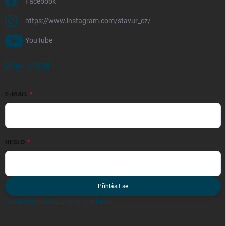
Facebook
https://www.instagram.com/stavur_cz/
YouTube
PŘIHLÁŠENÍ
E-MAIL
HESLO
Přihlásit se
Nová registrace
Zapomenuté heslo