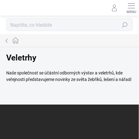
Přejít
na
obsah
Hledat
Domů
Veletrhy
Naše společnost se účástní odborných výstav a veletrhů, kde
veřejnosti představujeme novinky ze světa žebříků, lešení a nářadí
Z
á
p
a
t