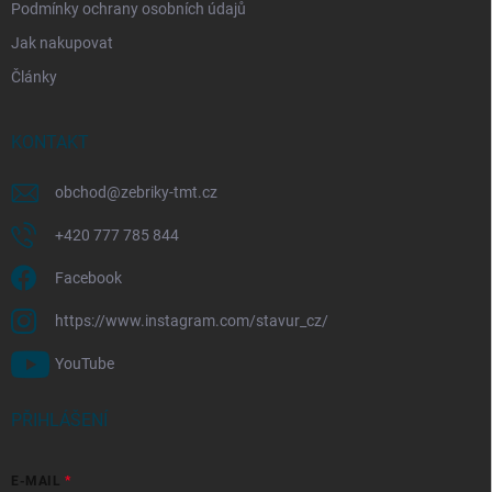
Podmínky ochrany osobních údajů
Jak nakupovat
Články
KONTAKT
obchod
@
zebriky-tmt.cz
+420 777 785 844
Facebook
https://www.instagram.com/stavur_cz/
YouTube
PŘIHLÁŠENÍ
E-MAIL