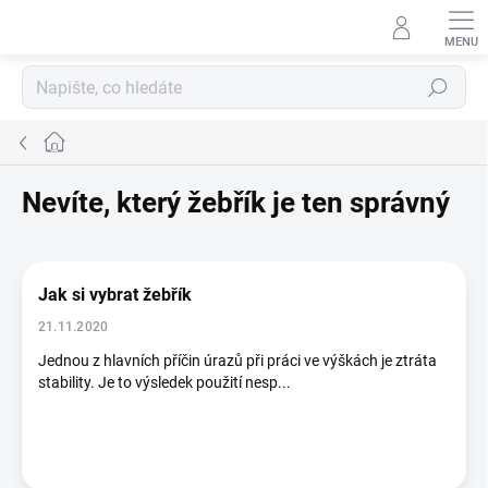
Přejít
na
obsah
Hledat
Domů
Nevíte, který žebřík je ten správný
V
ý
Jak si vybrat žebřík
p
i
21.11.2020
s
Jednou z hlavních příčin úrazů při práci ve výškách je ztráta
č
stability. Je to výsledek použití nesp...
l
á
n
k