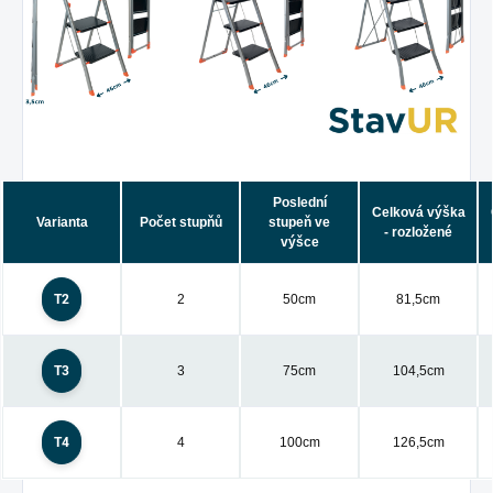
Poslední
Celková výška
Varianta
Počet stupňů
stupeň ve
- rozložené
výšce
T2
2
50cm
81,5cm
T3
3
75cm
104,5cm
T4
4
100cm
126,5cm