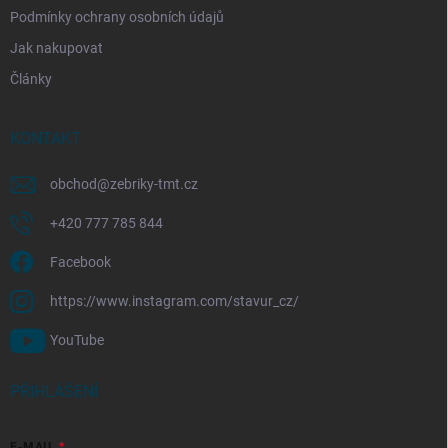
Podmínky ochrany osobních údajů
Jak nakupovat
Články
KONTAKT
obchod
@
zebriky-tmt.cz
+420 777 785 844
Facebook
https://www.instagram.com/stavur_cz/
YouTube
PŘIHLÁŠENÍ
E-MAIL