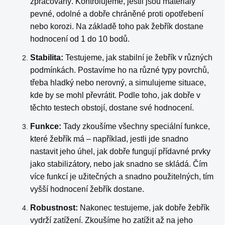
zpracovaný. Kontrolujeme, jestli jsou materiály
pevné, odolné a dobře chráněné proti opotřebení
nebo korozi. Na základě toho pak žebřík dostane
hodnocení od 1 do 10 bodů.
Stabilita:
Testujeme, jak stabilní je žebřík v různých
podmínkách. Postavíme ho na různé typy povrchů,
třeba hladký nebo nerovný, a simulujeme situace,
kde by se mohl převrátit. Podle toho, jak dobře v
těchto testech obstojí, dostane své hodnocení.
Funkce:
Tady zkoušíme všechny speciální funkce,
které žebřík má – například, jestli jde snadno
nastavit jeho úhel, jak dobře fungují přídavné prvky
jako stabilizátory, nebo jak snadno se skládá. Čím
více funkcí je užitečných a snadno použitelných, tím
vyšší hodnocení žebřík dostane.
Robustnost:
Nakonec testujeme, jak dobře žebřík
vydrží zatížení. Zkoušíme ho zatížit až na jeho