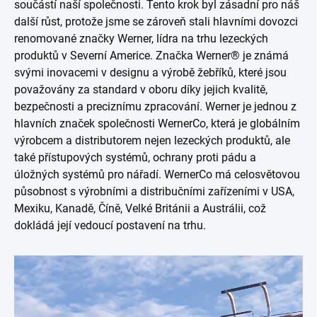
součástí naší společnosti. Tento krok byl zásadní pro náš
další růst, protože jsme se zároveň stali hlavními dovozci
renomované značky Werner, lídra na trhu lezeckých
produktů v Severní Americe. Značka Werner® je známá
svými inovacemi v designu a výrobě žebříků, které jsou
považovány za standard v oboru díky jejich kvalitě,
bezpečnosti a preciznímu zpracování. Werner je jednou z
hlavních značek společnosti WernerCo, která je globálním
výrobcem a distributorem nejen lezeckých produktů, ale
také přístupových systémů, ochrany proti pádu a
úložných systémů pro nářadí. WernerCo má celosvětovou
působnost s výrobními a distribučními zařízeními v USA,
Mexiku, Kanadě, Číně, Velké Británii a Austrálii, což
dokládá její vedoucí postavení na trhu.