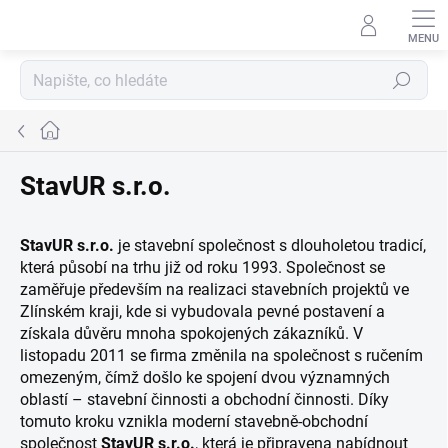
Přejít
na
obsah
Hledat
Domů
StavUR s.r.o.
StavUR s.r.o.
je stavební společnost s dlouholetou tradicí,
která působí na trhu již od roku 1993. Společnost se
zaměřuje především na realizaci stavebních projektů ve
Zlínském kraji, kde si vybudovala pevné postavení a
získala důvěru mnoha spokojených zákazníků. V
listopadu 2011 se firma změnila na společnost s ručením
omezeným, čímž došlo ke spojení dvou významných
oblastí – stavební činnosti a obchodní činnosti. Díky
tomuto kroku vznikla moderní stavebně-obchodní
společnost
StavUR s.r.o.
, která je připravena nabídnout