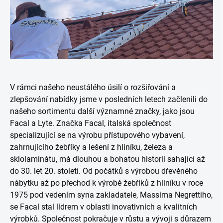
V rámci našeho neustálého úsilí o rozšiřování a
zlepšování nabídky jsme v posledních letech začlenili do
našeho sortimentu další významné značky, jako jsou
Facal a Lyte. Značka Facal, italská společnost
specializující se na výrobu přístupového vybavení,
zahrnujícího žebříky a lešení z hliníku, železa a
sklolaminátu, má dlouhou a bohatou historii sahající až
do 30. let 20. století. Od počátků s výrobou dřevěného
nábytku až po přechod k výrobě žebříků z hliníku v roce
1975 pod vedením syna zakladatele, Massima Negrettiho,
se Facal stal lídrem v oblasti inovativních a kvalitních
výrobků. Společnost pokračuje v růstu a vývoji s důrazem