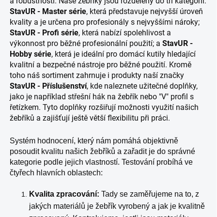
a robustnosti. Naše žebříky jsou rozděleny do tří kategorií:
StavUR - Master série
, která představuje nejvyšší úroveň
kvality a je určena pro profesionály s nejvyššími nároky;
StavUR - Profi série
, která nabízí spolehlivost a
výkonnost pro běžné profesionální použití; a
StavUR -
Hobby série
, která je ideální pro domácí kutily hledající
kvalitní a bezpečné nástroje pro běžné použití. Kromě
toho náš sortiment zahrnuje i produkty naší značky
StavUR - Příslušenství
, kde naleznete užitečné doplňky,
jako je například střešní hák na žebřík nebo "V" profil s
řetízkem. Tyto doplňky rozšiřují možnosti využití našich
žebříků a zajišťují ještě větší flexibilitu při práci.
Systém hodnocení, který nám pomáhá objektivně
posoudit kvalitu našich žebříků a zařadit je do správné
kategorie podle jejich vlastností. Testování probíhá ve
čtyřech hlavních oblastech:
Kvalita zpracování:
Tady se zaměřujeme na to, z
jakých materiálů je žebřík vyrobený a jak je kvalitně