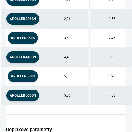
AROLLER286SN
2,86
1,56
AROLLER350S
3,50
2,46
AROLLER440SN
4,40
3,36
AROLLER500S
5,00
3,96
AROLLER560SN
5,60
4,56
Doplňkové parametry