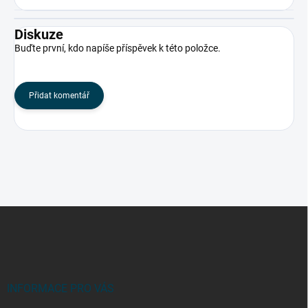
Diskuze
Buďte první, kdo napíše příspěvek k této položce.
Přidat komentář
Z
á
p
a
t
í
INFORMACE PRO VÁS