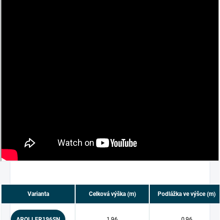
Varianta
Celková výška (m)
Podlážka ve výšce (m)
AROLLER196SN
1,96
0,96