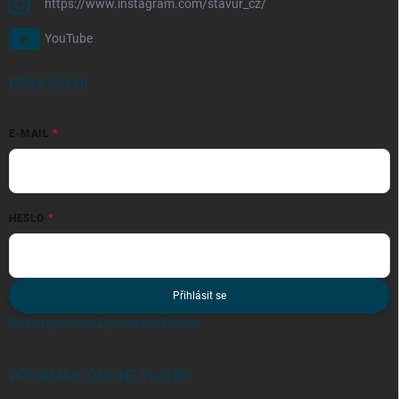
https://www.instagram.com/stavur_cz/
YouTube
PŘIHLÁŠENÍ
E-MAIL
HESLO
Přihlásit se
Nová registrace
Zapomenuté heslo
PŘIJÍMÁME ONLINE PLATBY