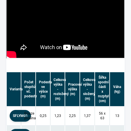
Šířka
Celková
Celková
Počet
Podesta
spodní
výška
Pracovní
výška
stupňů
ve
části
Váha
Varianta
-
výška
-
vč.
výšce
x
(kg)
rozložený
(m)
složený
podesty
(m)
rozptyl
(m)
(m)
(cm)
Pouze
56 x
SFLYM01
0,25
1,23
2,25
1,37
13
plošina
63