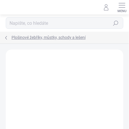
Přejít
na
obsah
Hledat
Plošinové žebříky, můstky, schody a lešení
Podrobnosti hodnocení
Neohodnoceno
ZNAČKA:
SVELT
ZDARMA