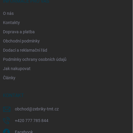
í
INFORMACE PRO VÁS
O nás
Kontakty
Doprava a platba
Obchodní podmínky
Dodací a reklamační řád
Podmínky ochrany osobních údajů
Jak nakupovat
Články
KONTAKT
obchod
@
zebriky-tmt.cz
+420 777 785 844
Facebook