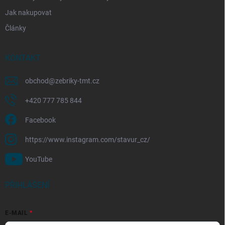
Jak nakupovat
Články
KONTAKT
obchod
@
zebriky-tmt.cz
+420 777 785 844
Facebook
https://www.instagram.com/stavur_cz/
YouTube
PŘIHLÁŠENÍ
E-MAIL