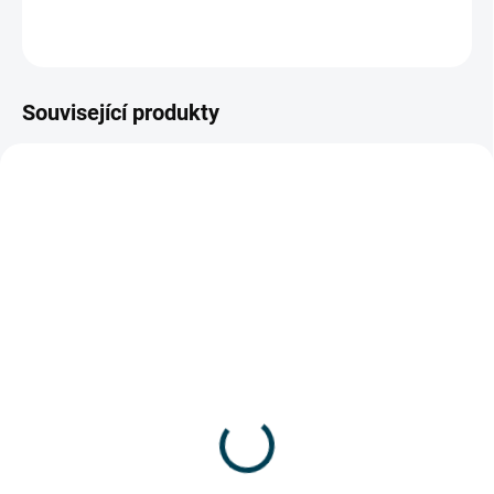
ZEPTAT SE
Související produkty
16002_KPHJ720-INT
16001_KPHJ720PRO-INT
VYPRODÁNO
VYPRODÁNO
KREG® Jig 720 Svrtávací
KREG® Jig 720PRO
souprava na skryté
Svrtávací souprava na
šroubové spoje
skryté šroubové spoje
3 519 Kč
4 792 Kč
2 908,26 Kč bez DPH
3 960,33 Kč bez DPH