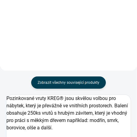
Detail
Detail
Vlastnosti KREG® Jig 720
Vlastnosti KREG® Jig 720PRO
stručně: Svrtávací
stručně: Svrtávací
souprava používá metrické
souprava používá metrické
jednotky Vhodné pro vrtání
jednotky Vhodné pro vrtání
materiálu o tloušťce 13mm až
materiálu o tloušťce 13mm až
38mm Stačí...
38mm Stačí...
Zobrazit všechny související produkty
Pozinkované vruty KREG® jsou skvělou volbou pro
nábytek, který je převážně ve vnitřních prostorech. Balení
obsahuje 250ks vrutů s hrubým závitem, který je vhodný
pro práci s měkkým dřevem například: modřín, smrk,
borovice, olše a další.