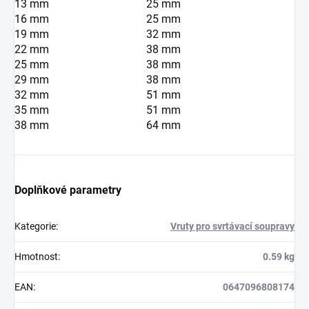
13 mm
25 mm
16 mm
25 mm
19 mm
32 mm
22 mm
38 mm
25 mm
38 mm
29 mm
38 mm
32 mm
51 mm
35 mm
51 mm
38 mm
64 mm
Doplňkové parametry
Kategorie
:
Vruty pro svrtávací soupravy
Hmotnost
:
0.59 kg
EAN
:
0647096808174