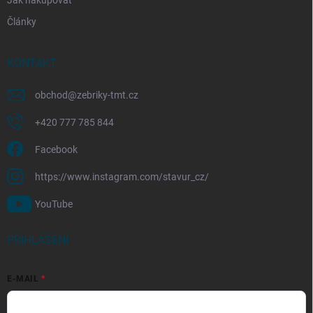
Články
KONTAKT
obchod
@
zebriky-tmt.cz
+420 777 785 844
Facebook
https://www.instagram.com/stavur_cz/
YouTube
PŘIHLÁŠENÍ
E-MAIL