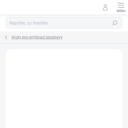
Přejít
na
obsah
Hledat
Vruty pro svrtávací soupravy
Podrobnosti hodnocení
Neohodnoceno
ZNAČKA:
KREG