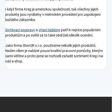
I když firma Kreg je americkou společností, tak všechny jejich
produkty jsou vyráběny v metrickém provedení pro uspokojení
každého zákazníka.
Svrtávací soupravy
a
vrtací šablony
patří k nejvíce populárním
produktům a po světě za to také obdrželi několik ocenění.
Jako firma StavUR s.r.o. používáme několik jejich produktů.
Našim cílem je nabízet pouze kvalitní pracovní pomůcky, kterým
sami věříme a proto jsme se rozhodli zařadit sortiment Kreg i na
náš e-shop.
Z
á
p