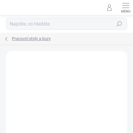
Přejít
na
obsah
Hledat
Pracovní stoly a kozy
Podrobnosti hodnocení
Neohodnoceno
ZNAČKA:
KREG