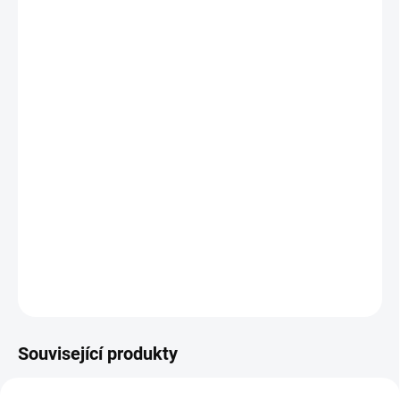
Vlastnosti multifunkční kozy stručně:
Nosnost 498kg a 997kg v páru
Nastavitelnost výšky od 62,6cm až 90,6cm
Možnost použít i ve složeném stavu
Pevné ocelové nohy
Upínací kolejnice pro stolní svorky Automaxx®
Speciální úchytky pro našroubovaní do trámku,
který poté nasunete na kozu pro ochranu při řezání
materiálu
ZEPTAT SE
Související produkty