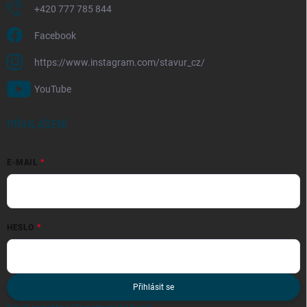
+420 777 785 844
Facebook
https://www.instagram.com/stavur_cz/
YouTube
PŘIHLÁŠENÍ
E-MAIL
HESLO
Přihlásit se