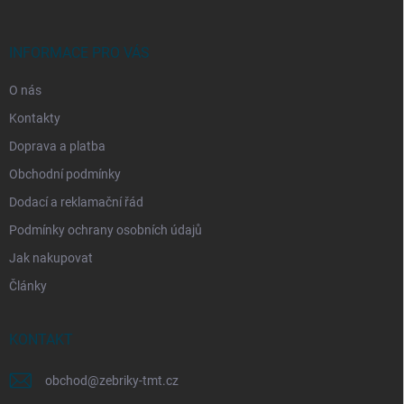
a
t
í
INFORMACE PRO VÁS
O nás
Kontakty
Doprava a platba
Obchodní podmínky
Dodací a reklamační řád
Podmínky ochrany osobních údajů
Jak nakupovat
Články
KONTAKT
obchod
@
zebriky-tmt.cz