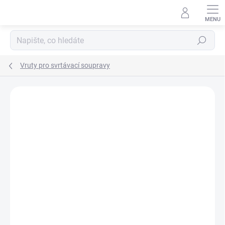
Přejít
na
obsah
Hledat
Vruty pro svrtávací soupravy
Podrobnosti hodnocení
Neohodnoceno
ZNAČKA:
KREG