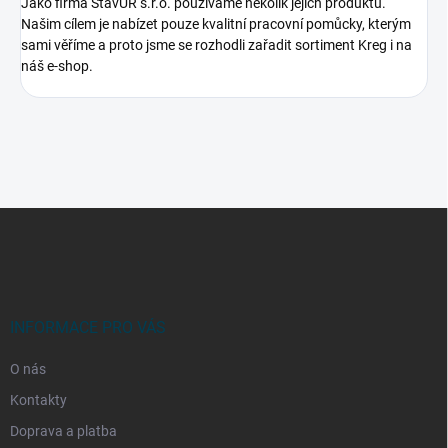
Jako firma StavUR s.r.o. používáme několik jejich produktů.
Našim cílem je nabízet pouze kvalitní pracovní pomůcky, kterým
sami věříme a proto jsme se rozhodli zařadit sortiment Kreg i na
náš e-shop.
Z
á
p
a
t
í
INFORMACE PRO VÁS
O nás
Kontakty
Doprava a platba