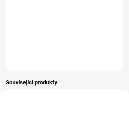
Samořezná špička každého vrutu
Celkem obsahuje 260ks vrutů
Sada neobsahuje bit.
Bit najdete zde
Dodáváno v organizovaném kufříku
DETAILNÍ INFORMACE
ZEPTAT SE
Související produkty
16002_KPHJ720-INT
16001_KPHJ720PRO-INT