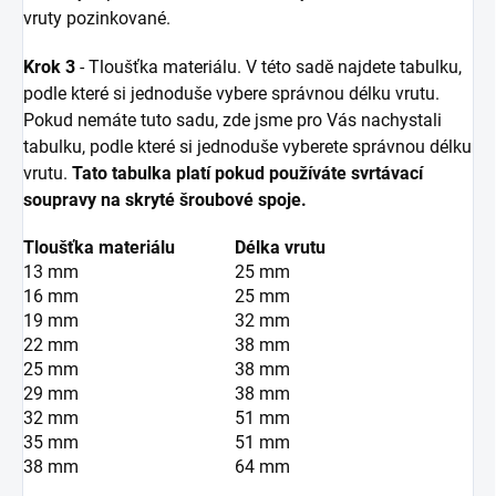
vruty pozinkované.
Krok 3
- Tloušťka materiálu. V této sadě najdete tabulku,
podle které si jednoduše vybere správnou délku vrutu.
Pokud nemáte tuto sadu, zde jsme pro Vás nachystali
tabulku, podle které si jednoduše vyberete správnou délku
vrutu.
Tato tabulka platí pokud používáte svrtávací
soupravy na skryté šroubové spoje.
Tloušťka materiálu
Délka vrutu
13 mm
25 mm
16 mm
25 mm
19 mm
32 mm
22 mm
38 mm
25 mm
38 mm
29 mm
38 mm
32 mm
51 mm
35 mm
51 mm
38 mm
64 mm