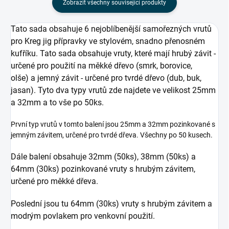
Zobrazit všechny související produkty
Tato sada obsahuje 6 nejoblíbenější samořezných vrutů
pro Kreg jig přípravky ve stylovém, snadno přenosném
kufříku. Tato sada obsahuje vruty, které mají hrubý závit -
určené pro použití na měkké dřevo
(smrk, borovice,
olše)
a jemný závit - určené pro tvrdé dřevo (
dub, buk,
jasan
)
. Tyto dva typy vrutů zde najdete ve velikost 25mm
a 32mm a to vše po 50ks.
První typ vrutů v tomto balení jsou 25mm a 32mm pozinkované s
jemným závitem, určené pro tvrdé dřeva. Všechny po 50 kusech.
Dále balení obsahuje 32mm (50ks), 38mm (50ks) a
64mm (30ks) pozinkované vruty s hrubým závitem,
určené pro měkké dřeva.
Poslední jsou tu 64mm (30ks) vruty s hrubým závitem a
modrým povlakem pro venkovní použití.