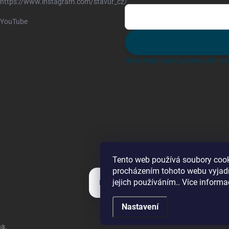
https://www.instagram.com/stavur_cz/
YouTube
Nová registrace
Zapomenuté hes
Tento web používá soubory cook
procházením tohoto webu vyjadř
jejich používáním.. Více informa
Kategorie
Nastavení
na.