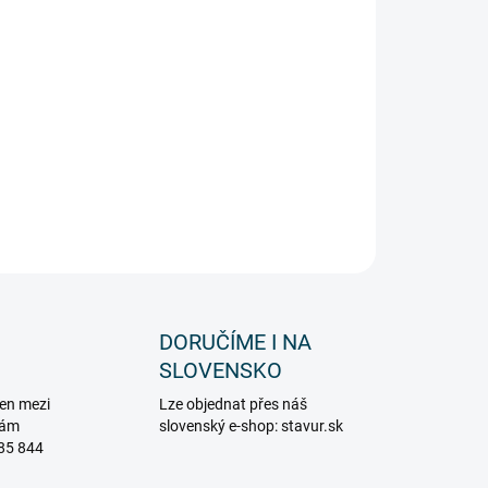
ZEPTAT SE
DORUČÍME I NA
SLOVENSKO
en mezi
Lze objednat přes náš
vám
slovenský e-shop: stavur.sk
85 844