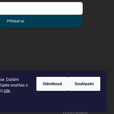
Přihlásit se
lo
ie. Dalším
Odmítnout
Souhlasím
ujete souhlas s
cí
zde
.
Vytvořil Shoptet