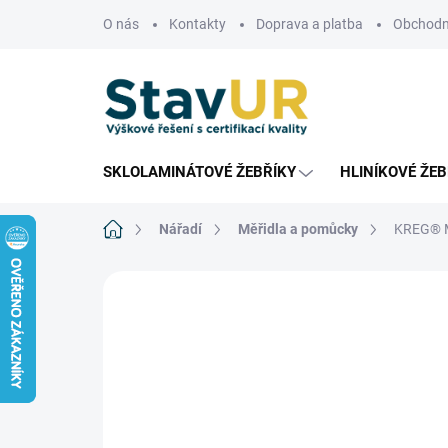
Přejít
O nás
Kontakty
Doprava a platba
Obchodn
na
obsah
SKLOLAMINÁTOVÉ ŽEBŘÍKY
HLINÍKOVÉ ŽEB
Domů
Nářadí
Měřidla a pomůcky
KREG® Ma
Neohodnoceno
Podrobnosti hodnoce