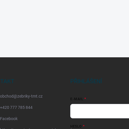
TAKT
PŘIHLÁŠENÍ
obchod
@
zebriky-tmt.cz
E-MAIL
+420 777 785 844
Facebook
HESLO