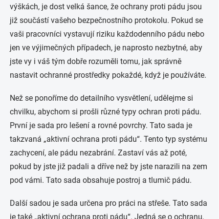
výškách, je dost velká šance, že ochrany proti pádu jsou
již součástí vašeho bezpečnostního protokolu. Pokud se
vaši pracovníci vystavují riziku každodenního pádu nebo
jen ve výjimečných případech, je naprosto nezbytné, aby
jste vy i váš tým dobře rozuměli tomu, jak správně
nastavit ochranné prostředky pokaždé, když je používáte.
Než se ponoříme do detailního vysvětlení, udělejme si
chvilku, abychom si prošli různé typy ochran proti pádu.
První je sada pro lešení a rovné povrchy. Tato sada je
takzvaná „aktivní ochrana proti pádu“. Tento typ systému
zachycení, ale pádu nezabrání. Zastaví vás až poté,
pokud by jste již padali a dříve než by jste narazili na zem
pod vámi. Tato sada obsahuje postroj a tlumič pádu.
Další sadou je sada určena pro práci na střeše. Tato sada
je také „aktivní ochrana proti pádu“. Jedná se o ochranu,