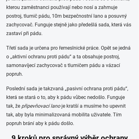
kterou zaměstnanci používají nebo nosí a zahrnuje
postroj, tlumič pádu, 10m bezpečnostní lano a posuvný
zachycovač. Funguje stejně jako předešlá sada, která vás
zastaví při pádu.
Třetí sada je určena pro řemeslnické práce. Opět se jedná
o „aktivní ochranu proti pádu“ a ta obsahuje postroj,
samonavíjecí zachycovač s tlumičem pádu a vázací
popruh.
Poslední sada je takzvaná „pasivní ochrana proti pádu“,
která se stará o to, aby k pádu vůbec nedošlo. Funguje
tak, že
připevňovací lano
je kratší a musíme ho upevnit
tak, aby byla minimalizovaná mobilita uživatele. Tím
popruh brání aby k pádu došlo.
9 kroků pro správný výběr ochrany