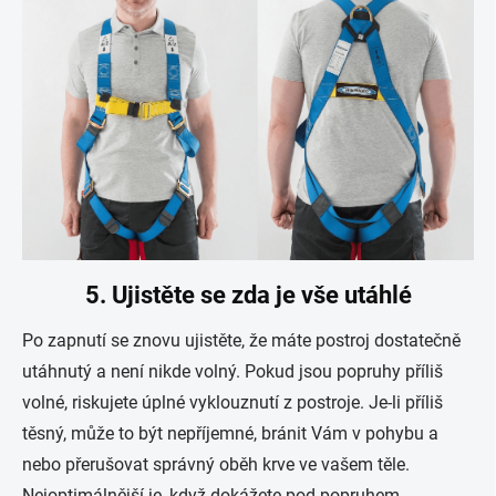
5. Ujistěte se zda je vše utáhlé
Po zapnutí se znovu ujistěte, že máte postroj dostatečně
utáhnutý a není nikde volný. Pokud jsou popruhy příliš
volné, riskujete úplné vyklouznutí z postroje. Je-li příliš
těsný, může to být nepříjemné, bránit Vám v pohybu a
nebo přerušovat správný oběh krve ve vašem těle.
Nejoptimálnější je, když dokážete pod popruhem