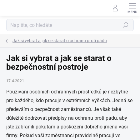
Přejít
na
obsah
Hledat
Jak si vybrat a jak se starat o ochranu proti pádu
Jak si vybrat a jak se starat o
bezpečnostní postroje
17.4.2021
Používání osobních ochranných prostředků je nezbytné
pro každého, kdo pracuje v extrémních výškách. Jedná se
především o bezpečnost zaměstnanců. Je však také
důležité dodržovat předpisy na ochranu proti pádu, aby
jste zabránili pokutám a poškození dobrého jména vaší
firmy. Pokud vaši zaměstnanci pravidelně pracují ve