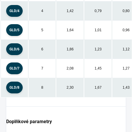
GLD/4
4
1,42
0,79
0,80
GLD/5
5
1,64
1,01
0,96
GLD/6
6
1,86
1,23
1,12
GLD/7
7
2,08
1,45
1,27
GLD/8
8
2,30
1,67
1,43
Doplňkové parametry