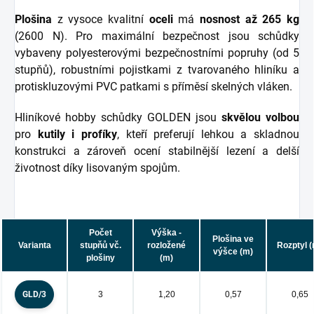
Plošina
z vysoce kvalitní
oceli
má
nosnost až 265 kg
(2600 N). Pro maximální bezpečnost jsou schůdky
vybaveny polyesterovými bezpečnostními popruhy (od 5
stupňů), robustními pojistkami z tvarovaného hliníku a
protiskluzovými PVC patkami s příměsí skelných vláken.
Hliníkové hobby schůdky GOLDEN jsou
skvělou volbou
pro
kutily i profíky
, kteří preferují lehkou a skladnou
konstrukci a zároveň ocení stabilnější lezení a delší
životnost díky lisovaným spojům.
Počet
Výška -
Plošina ve
Varianta
stupňů vč.
rozložené
Rozptyl 
výšce (m)
plošiny
(m)
GLD/3
3
1,20
0,57
0,65