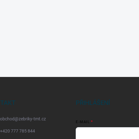
TAKT
PŘIHLÁŠENÍ
obchod
@
zebriky-tmt.cz
E-MAIL
+420 777 785 844