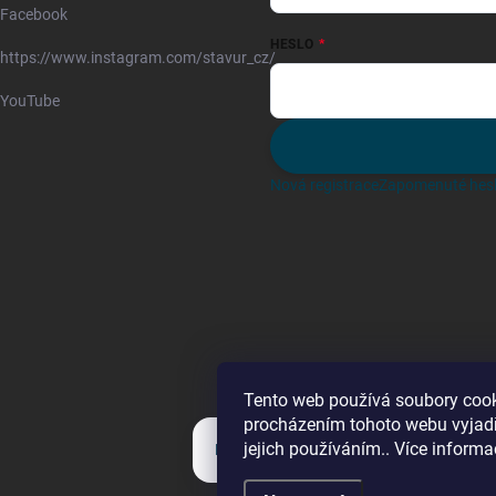
Facebook
HESLO
https://www.instagram.com/stavur_cz/
YouTube
Nová registrace
Zapomenuté hes
Tento web používá soubory cook
procházením tohoto webu vyjadř
jejich používáním.. Více informa
Kategorie