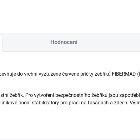
lnost vůči chemikáliím UV
Protiskluzové příčky (30 mm)
ní a korozi....
nerezové háky...
Hodnocení
pevňuje do vrchní vyztužené červené příčky žebříků FIBERMAD (
tní žebřík. Pro vytvoření bezpečnostního žebříku jsou zapotřeb
níkové boční stabilizátory pro práci na fasádách a zdech. Výj