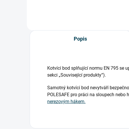
Protiskluzové naklápěcí nožky
odo
Příčky s protiskluzovou...
záře
Popis
Kotvící bod splňující normu EN 795 se u
sekci „Související produkty“).
Samotný kotvící bod nevytváří bezpečnos
POLESAFE pro práci na sloupech nebo hli
nerezovým hákem.