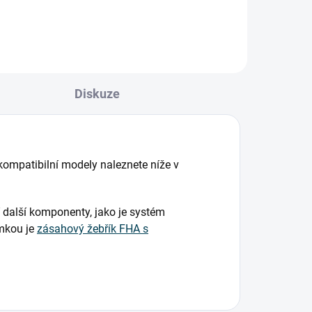
Příčky s protiskluzovou...
 a
Diskuze
kompatibilní modely naleznete níže v
í další komponenty, jako je systém
imkou je
zásahový žebřík FHA s