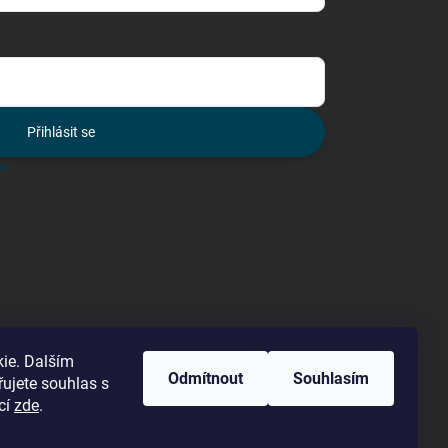
Přihlásit se
lo
ie. Dalším
Odmítnout
Souhlasím
ujete souhlas s
cí
zde
.