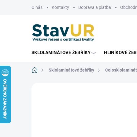
Přejít
O nás
Kontakty
Doprava a platba
Obchodn
na
obsah
SKLOLAMINÁTOVÉ ŽEBŘÍKY
HLINÍKOVÉ ŽEB
Domů
Sklolaminátové žebříky
Celosklolaminát
Neohodnoceno
Podrobnosti hodnoce